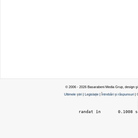
© 2006 - 2026 Basarabeni Media Grup, design ş
Ultimele știri
|
Legislație
|
Întrebări și răspunsuri
|
randat în 	0.