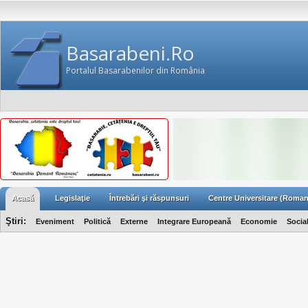
Basarabeni.Ro
Portalul Basarabenilor din România
Acasă
Legislaţie
Întrebări şi răspunsuri
Centre Universitare (Roman
Ştiri:
Eveniment
Politică
Externe
Integrare Europeană
Economie
Socia