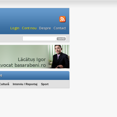
Login
Cont nou
Despre
Contact
e)
Cultură
Interviu / Reportaj
Sport