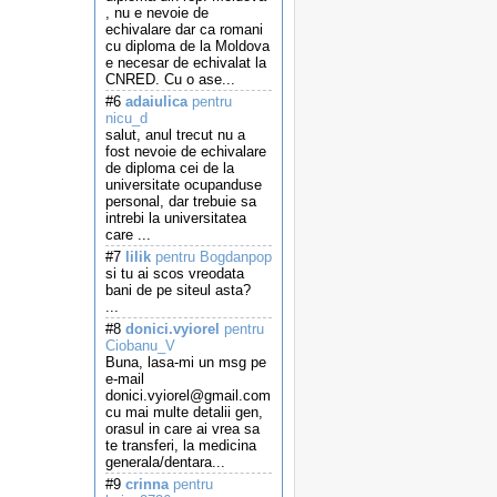
, nu e nevoie de
echivalare dar ca romani
cu diploma de la Moldova
e necesar de echivalat la
CNRED. Cu o ase...
#6
adaiulica
pentru
nicu_d
salut, anul trecut nu a
fost nevoie de echivalare
de diploma cei de la
universitate ocupanduse
personal, dar trebuie sa
intrebi la universitatea
care ...
#7
lilik
pentru Bogdanpop
si tu ai scos vreodata
bani de pe siteul asta?
...
#8
donici.vyiorel
pentru
Ciobanu_V
Buna, lasa-mi un msg pe
e-mail
donici.vyiorel@gmail.com
cu mai multe detalii gen,
orasul in care ai vrea sa
te transferi, la medicina
generala/dentara...
#9
crinna
pentru