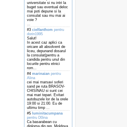
universitate si nu intri la
buget sau eventual deloc
mai poti depune si la
consulat sau mu mai ai
voie ?
...
#3
cielfanthom
pentru
dorin1995
Salut!
In acest caz aplici ca
oricare alt absolvent de
liceu, depunand dosarul
la consulat(pentru a
candida pentru unul din
locurile pentru etnici
rom...
#4
marinaian
pentru
Alina
cei mai marsavi soferi
sand pe ruta BRASOV-
CHISINAU si sunt cei
mai mari tepari. Evitari
autobuzele lor de la orele
19:00 si 21:00. Eu de
ultimu timp ...
#5
luminitacumpana
pentru D0ina
Ca basarabean cu
diploma din rep. Moldova