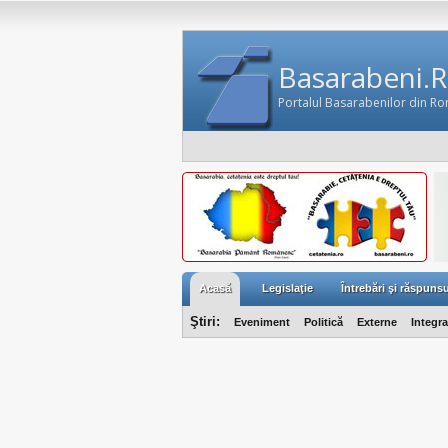
Basarabeni.
Portalul Basarabenilor din R
Acasă
Legislaţie
Întrebări şi răspunsu
Ştiri:
Eveniment
Politică
Externe
Integr