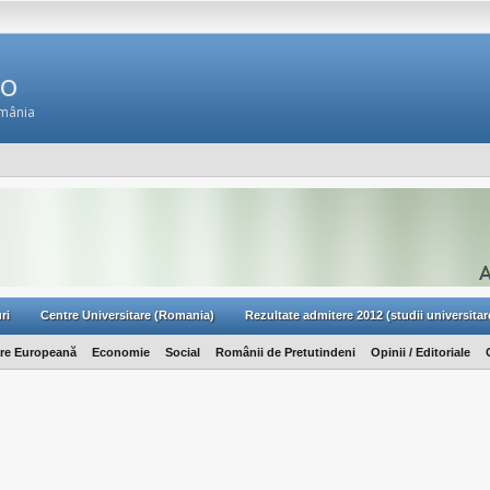
Ro
omânia
ri
Centre Universitare (Romania)
Rezultate admitere 2012 (studii universitar
are Europeană
Economie
Social
Românii de Pretutindeni
Opinii / Editoriale