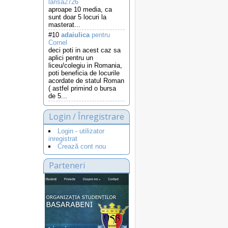
larisa2726
aproape 10 media, ca
sunt doar 5 locuri la
masterat...
#10
adaiulica
pentru
Cornel
deci poti in acest caz sa
aplici pentru un
liceu/colegiu in Romania,
poti beneficia de locurile
acordate de statul Roman
( astfel primind o bursa
de 5...
Login / Înregistrare
Login - utilizator
inregistrat
Crează cont nou
Parteneri