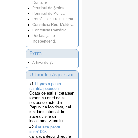
Române
Permisul de Şedere
Permisul de Muncă
Românii de Pretutindeni
Constituţia Rep. Moldova
Constituția României
Declarația de
Independență
Extra
Arhiva de Știri
Ultimele răspunsuri
#1
Lilyutza
pentru
natalita.popescu
Odata ce esti si cetatean
roman nu cred ca ai
nevoie de acte din
Republica Moldova, cel
mai bine intrenati la
starea civila din
localitatea viitorului...
#2
Anusca
pentru
dorin1995
dar daca depui direct la