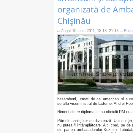
organizată de Amba
Chişinău
adăugat
10 iunie 2011, 18:13
, 21:13 la
Polit
basarabeni, urmați de cei americani și euro
se afla viceministrul de Externe, Andrei Pop
Nimeni dintre diplomații sau oficialii RM n
Părerile analiștilor se divizează. Unii susți
nu putea fi întâmplătoare. Alții cred, pe de
din partea ambasadorului Kuzmin. Totodată, 