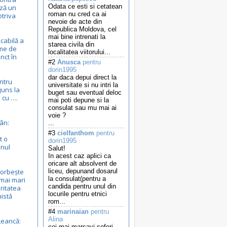
Odata ce esti si cetatean
ză un
roman nu cred ca ai
otriva
nevoie de acte din
Republica Moldova, cel
mai bine intrenati la
cabilă a
starea civila din
eme de
localitatea viitorului...
nct în
#2
Anusca
pentru
dorin1995
dar daca depui direct la
entru
universitate si nu intri la
juns la
buget sau eventual deloc
 cu ….
mai poti depune si la
consulat sau mu mai ai
voie ?
ân:
...
#3
cielfanthom
pentru
t o
dorin1995
anul
Salut!
In acest caz aplici ca
oricare alt absolvent de
vorbește
liceu, depunand dosarul
la consulat(pentru a
mai mari
candida pentru unul din
ritatea
locurile pentru etnici
nistă
rom...
#4
marinaian
pentru
Alina
Leancă:
cei mai marsavi soferi