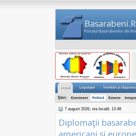
Basarabeni.
Portalul Basarabenilor din R
Acasă
Legislaţie
Întrebări şi răspunsu
Ştiri:
Eveniment
Politică
Externe
Integr
7 august 2026, ora locală: 13:48
Diplomaţii basarabe
americani şi europe