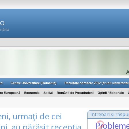
Ro
omânia
ri
Centre Universitare (Romania)
Rezultate admitere 2012 (studii universitar
are Europeană
Economie
Social
Românii de Pretutindeni
Opinii / Editoriale
ni, urmaţi de cei
Întrebări şi răspu
ni, au părăsit recepţia