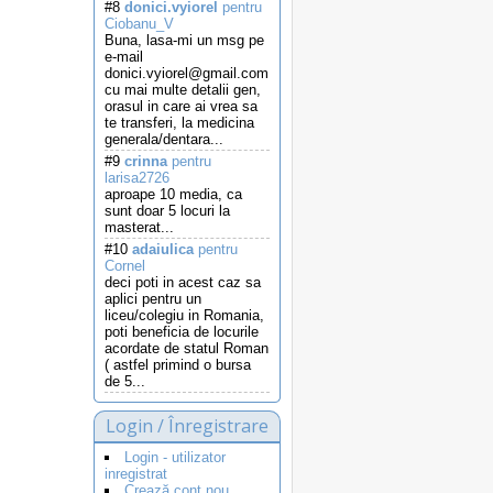
#8
donici.vyiorel
pentru
Ciobanu_V
Buna, lasa-mi un msg pe
e-mail
donici.vyiorel@gmail.com
cu mai multe detalii gen,
orasul in care ai vrea sa
te transferi, la medicina
generala/dentara...
#9
crinna
pentru
larisa2726
aproape 10 media, ca
sunt doar 5 locuri la
masterat...
#10
adaiulica
pentru
Cornel
deci poti in acest caz sa
aplici pentru un
liceu/colegiu in Romania,
poti beneficia de locurile
acordate de statul Roman
( astfel primind o bursa
de 5...
Login / Înregistrare
Login - utilizator
inregistrat
Crează cont nou