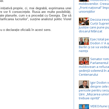
iei.
moldovenilor. Creea
„Front național” împ
inițiativă proprie, ci, mai degrabă, exprimarea unei
unioniștilor
vor fi consecințele. Rusia are multe posibilități,
oate planurile, cum s-a procedat cu Georgia. Dar să
Decizia irevo
icarea lucrurilor”, susține analistul politic Viorel
Curții Supr
Justiție care pune pu
 o declarație oficială în acest sens.
dosarul Mânzat
Eșec total p
Dodon // A a
Berlin și se va vedea
nemții
Senator rom
Parlamentul
moldovean a refuza
ședință solemnă în 
Centenarului
Igor Dodon 
despre cele 
pericole pentru secu
țării: „Mișcarea unio
trebuie oprită”
VIDEO/Iurie 