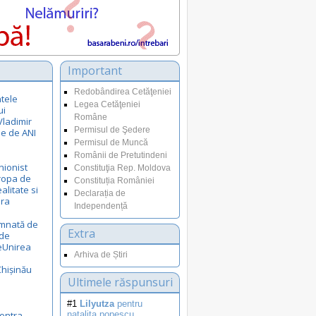
Important
Redobândirea Cetăţeniei
tele
Legea Cetăţeniei
ui
Române
Vladimir
Permisul de Şedere
le de ANI
Permisul de Muncă
Românii de Pretutindeni
nionist
Constituţia Rep. Moldova
uropa de
Constituția României
ealitate si
Declarația de
ora
Independență
emnată de
Extra
 de
eUnirea
Arhiva de Știri
Chișinău
Ultimele răspunsuri
#1
Lilyutza
pentru
ontra
natalita.popescu