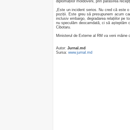
diplomaților moldoveni, prin părăsirea recepț
„Este un incident serios. Nu cred că este o 
poziții. Este greu să presupunem acum care 
inclusiv embargo, degradarea relațiilor pe t
nu speculăm deocamdată, ci să așteptăm clarif
Cibotaru.
Ministerul de Externe al RM va veni mâine cu
Autor:
Jurnal.md
Sursa:
www.jurnal.md