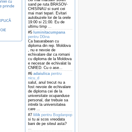
niei cu
sand pe ruta BRASOV-
e prinde
CHISINAU si sunt cei
mai mari tepari. Evitari
autobuzele lor de la orele
XPLICĂ
19:00 si 21:00. Eu de
ultimu timp ...
VOIE
#5
luminitacumpana
pentru D0ina
Ca basarabean cu
diploma din rep. Moldova
, nu e nevoie de
echivalare dar ca romani
cu diploma de la Moldova
e necesar de echivalat la
CNRED. Cu o ase...
#6
adaiulica
pentru
nicu_d
salut, anul trecut nu a
fost nevoie de echivalare
de diploma cei de la
universitate ocupanduse
personal, dar trebuie sa
intrebi la universitatea
care ...
#7
lilik
pentru Bogdanpop
si tu ai scos vreodata
bani de pe siteul asta?
...