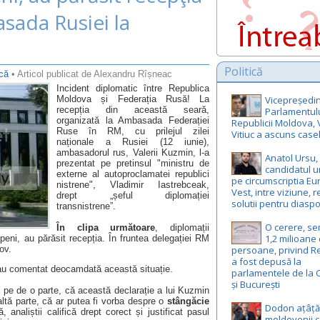
sada Rusiei la
Politică
ică
• Articol publicat de Alexandru Rîșneac
Incident diplomatic între Republica
Moldova și Federația Rusă! La
Vicepreședin
recepția din această seară,
Parlamentul
organizată la Ambasada Federației
Republicii Moldova, 
Ruse în RM, cu prilejul zilei
Vitiuc a ascuns case
naționale a Rusiei (12 iunie),
ambasadorul rus, Valerii Kuzmin, l-a
Anatol Ursu,
prezentat pe pretinsul "ministru de
candidatul u
externe al autoproclamatei republici
pe circumscriptia E
nistrene", Vladimir Iastrebceak,
Vest, intre viziune, r
drept „șeful diplomației
solutii pentru diasp
transnistrene”.
O cerere, s
În clipa următoare
, diplomații
1,2 milioane
peni, au părăsit recepția. În fruntea delegației RM
ov.
persoane, privind R
a fost depusă la
u au comentat deocamdată această situație.
parlamentele de la 
și București
n, pe de o parte, că această declarație a lui Kuzmin
 altă parte, că ar putea fi vorba despre o
stângăcie
Dodon ațâță
analiștii califică drept corect și justificat pasul
moldovenii c