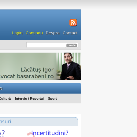
Login
Cont nou
Despre
Contact
e)
Cultură
Interviu / Reportaj
Sport
nsuri