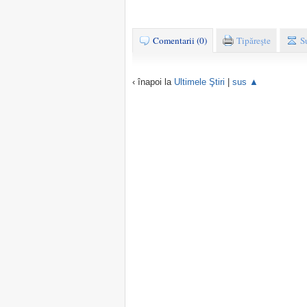
Comentarii (0)
Tipăreşte
S
‹ înapoi la
Ultimele Ştiri
|
sus ▲