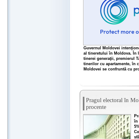
Guvernul Moldovei intenţione
al tineretului în Moldova. În l
tinerei generaţii, premierul T
tinerilor cu apartamente, în 
Moldovei se confruntă cu pro
Pragul electoral în Mo
procente
Pr
în
5%
Co
sf