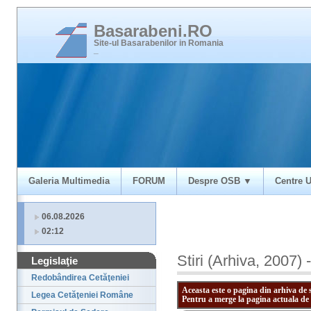
Basarabeni.RO
Site-ul Basarabenilor in Romania
_
Galeria Multimedia
FORUM
Despre OSB ▼
Centre U
06.08.2026
02:12
Stiri (Arhiva, 2007) 
Legislaţie
Redobândirea Cetăţeniei
Aceasta este o pagina din arhiva de 
Legea Cetăţeniei Române
Pentru a merge la pagina actuala de 