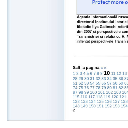
Agentia informatională rusea
directorul Institutului istoriei
filosofie Ilya Galinschi referi
din 2007 si perspectivele con
Transnistriei si relatia cu R.
inflentat perspectivele Transnis
Salt la pagina
«
»
10
1
2
3
4
5
6
7
8
9
11
12
13
28
29
30
31
32
33
34
35
36
3
51
52
53
54
55
56
57
58
59
6
74
75
76
77
78
79
80
81
82
8
97
98
99
100
101
102
103
10
115
116
117
118
119
120
121
132
133
134
135
136
137
13
148
149
150
151
152
153
15
2