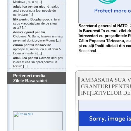
Moldova , nu e n
[...]
adaiulica pentru nicu_d:
salut,
anul trecut nu a fost nevoie de
echivalare
[...]
lilik pentru Bogdanpop:
si tu ai
scos vreodata bani de pe siteul
Secretarul general al NATO, J
asta?
[...]
la Bucureşti în cursul zilei d
donici.vyiorel pentru
întrevederi cu preşedintele 
Ciobanu_V:
Buna, lasa-mi un msg
Călin Popescu Tăriceanu, cu 
pe e-mail donici.vyiorel@gmai
[...]
crinna pentru larisa2726:
şi cu alţi înalţi oficiali din 
aproape 10 media, ca sunt doar 5
Secretarul...
locuri la mastera
[...]
adaiulica pentru Cornel:
deci poti
in acest caz sa aplici pentru un
liceu/c
[...]
Perteneri media
AMBASADA SUA V
Zilele Basarabiei
GRANTURI PENTR
INIŢIATIVELOR D