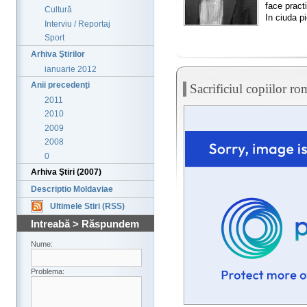
face pract
Cultură
In ciuda pi
Interviu / Reportaj
Sport
Arhiva Ştirilor
ianuarie 2012
Anii precedenţi
Sacrificiul copiilor ro
2011
2010
2009
2008
0
Arhiva Ştiri (2007)
Descriptio Moldaviae
Ultimele Stiri (RSS)
Intreabă > Răspundem
Nume:
Problema: