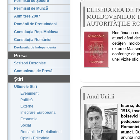
Permisul de Şedere
Permisul de Muncă
ELIBERAREA DE 
MOLDOVENILOR Ţ
Admitere 2007
AUTORITĂŢILE R
Românii de Pretutindeni
Constituţia Rep. Moldova
România nu est
atunci când de
Constituţia României
cetăţenii moldov
Declaratia de Independenta
externe Massim
conferinţe de pr
Presa
unei vizite ofi
Scrisori Deschise
Comunicate de Presă
Ştiri
Ultimele Ştiri
Eveniment
Anul Unirii
Politică
Istoria, d
Externe
1918, inv
Integrare Europeană
bolsevici
Economie
pedepsesc
Social
Romaniei,
atunci.
Dup
Românii de Pretutindeni
anunta ind
Opinii / Editoriale