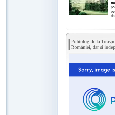
ma
po
pe
de
Politolog de la Tiraspo
României, dar si indep