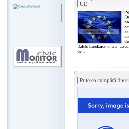
UE
Po
Eu
pr
ce
ce
eu
de
Datele Eurobarometrului, colec
de...
Puterea cumpără tiner