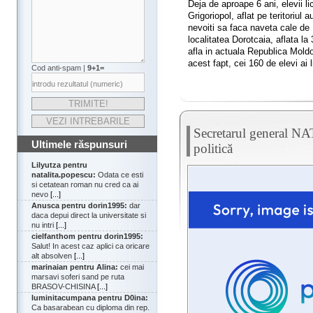
Deja de aproape 6 ani, elevii l
Grigoriopol, aflat pe teritoriul
nevoiti sa faca naveta cale de 
localitatea Dorotcaia, aflata l
afla in actuala Republica Moldova
acest fapt, cei 160 de elevi ai l
Cod anti-spam |
9+1=
Secretarul general NAT
Ultimele răspunsuri
politică
Lilyutza pentru
natalita.popescu:
Odata ce esti
si cetatean roman nu cred ca ai
nevo
[...]
Anusca pentru dorin1995:
dar
daca depui direct la universitate si
nu intri
[...]
cielfanthom pentru dorin1995:
Salut! In acest caz aplici ca oricare
alt absolven
[...]
marinaian pentru Alina:
cei mai
marsavi soferi sand pe ruta
BRASOV-CHISINA
[...]
luminitacumpana pentru D0ina:
Ca basarabean cu diploma din rep.