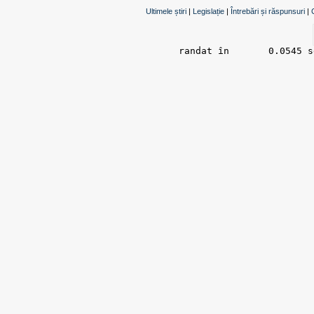
Ultimele știri
|
Legislație
|
Întrebări și răspunsuri
|
randat în 	0.