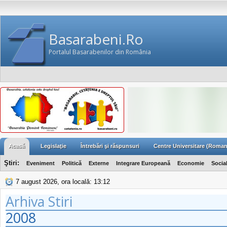
Basarabeni.Ro
Portalul Basarabenilor din România
Acasă
Legislaţie
Întrebări şi răspunsuri
Centre Universitare (Roman
Ştiri:
Eveniment
Politică
Externe
Integrare Europeană
Economie
Socia
7 august 2026, ora locală: 13:12
Arhiva Stiri
2008