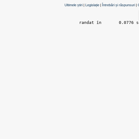
Ultimele știri
|
Legislație
|
Întrebări și răspunsuri
|
randat în 	0.