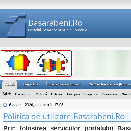
Basarabeni.Ro
Portalul Basarabenilor din România
Acasă
Legislaţie
Întrebări şi răspunsuri
Centre Universitare (Roman
Ştiri:
Eveniment
Politică
Externe
Integrare Europeană
Economie
Socia
6 august 2026, ora locală: 17:08
Politica de utilizare Basarabeni.Ro
Prin folosirea serviciilor portalului Bas