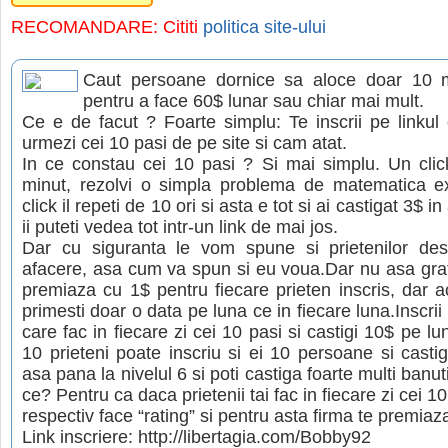
RECOMANDARE: Cititi
politica site-ului
Caut persoane dornice sa aloce doar 10 m
pentru a face 60$ lunar sau chiar mai mult.
Ce e de facut ? Foarte simplu: Te inscrii pe linkul
urmezi cei 10 pasi de pe site si cam atat.
In ce constau cei 10 pasi ? Si mai simplu. Un click
minut, rezolvi o simpla problema de matematica e
click il repeti de 10 ori si asta e tot si ai castigat 3$ i
ii puteti vedea tot intr-un link de mai jos.
Dar cu siguranta le vom spune si prietenilor de
afacere, asa cum va spun si eu voua.Dar nu asa grat
premiaza cu 1$ pentru fiecare prieten inscris, dar a
primesti doar o data pe luna ce in fiecare luna.Inscri
care fac in fiecare zi cei 10 pasi si castigi 10$ pe lu
10 prieteni poate inscriu si ei 10 persoane si castig
asa pana la nivelul 6 si poti castiga foarte multi banu
ce? Pentru ca daca prietenii tai fac in fiecare zi cei 10 
respectiv face “rating” si pentru asta firma te premiaz
Link inscriere: http://libertagia.com/Bobby92