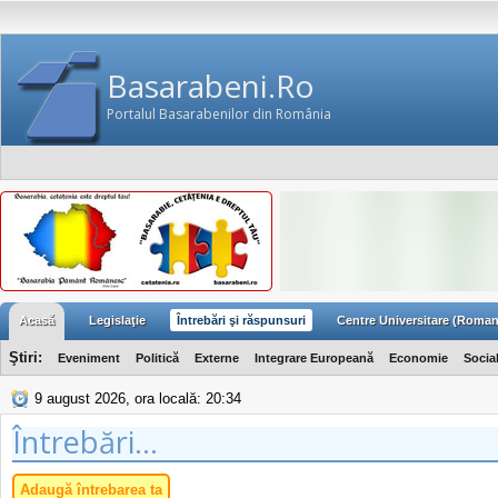
Basarabeni.Ro
Portalul Basarabenilor din România
Acasă
Legislaţie
Întrebări şi răspunsuri
Centre Universitare (Roman
Ştiri:
Eveniment
Politică
Externe
Integrare Europeană
Economie
Socia
9 august 2026, ora locală: 20:34
Întrebări...
Adaugă întrebarea ta