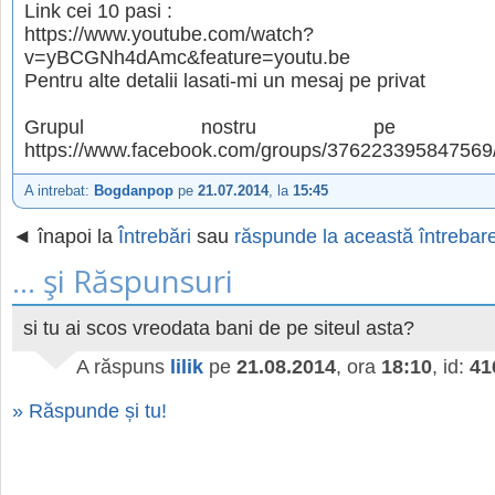
Link cei 10 pasi :
https://www.youtube.com/watch?
v=yBCGNh4dAmc&feature=youtu.be
Pentru alte detalii lasati-mi un mesaj pe privat
Grupul nostru pe Face
https://www.facebook.com/groups/376223395847569
A intrebat:
Bogdanpop
pe
21.07.2014
, la
15:45
◄ înapoi la
Întrebări
sau
răspunde la această întrebar
... şi Răspunsuri
si tu ai scos vreodata bani de pe siteul asta?
A răspuns
lilik
pe
21.08.2014
, ora
18:10
, id:
41
» Răspunde și tu!