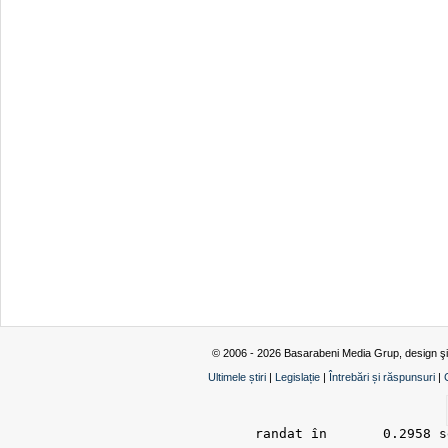
© 2006 - 2026 Basarabeni Media Grup, design ş
Ultimele știri
|
Legislație
|
Întrebări și răspunsuri
|
randat în 	0.