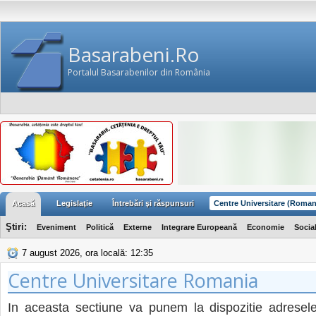
Basarabeni.Ro
Portalul Basarabenilor din România
Acasă
Legislaţie
Întrebări şi răspunsuri
Centre Universitare (Roman
Ştiri:
Eveniment
Politică
Externe
Integrare Europeană
Economie
Socia
7 august 2026, ora locală: 12:35
Centre Universitare Romania
In aceasta sectiune va punem la dispozitie adresele