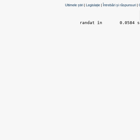
Ultimele știri
|
Legislație
|
Întrebări și răspunsuri
|
randat în 	0.