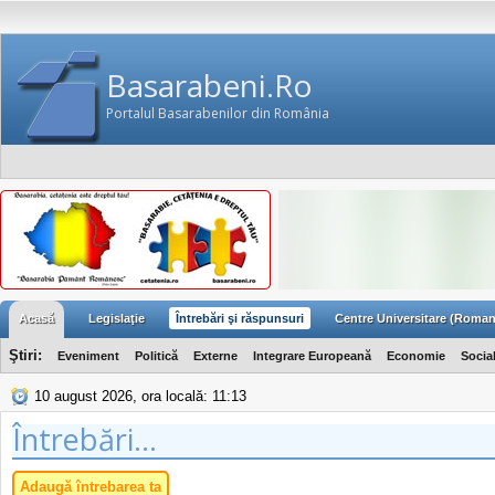
Basarabeni.Ro
Portalul Basarabenilor din România
Acasă
Legislaţie
Întrebări şi răspunsuri
Centre Universitare (Roman
Ştiri:
Eveniment
Politică
Externe
Integrare Europeană
Economie
Socia
10 august 2026, ora locală: 11:13
Întrebări...
Adaugă întrebarea ta