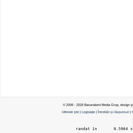
© 2006 - 2026 Basarabeni Media Grup, design ş
Ultimele știri
|
Legislație
|
Întrebări și răspunsuri
|
randat în 	0.