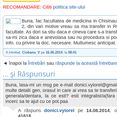
RECOMANDARE: Cititi
politica site-ului
Buna, fac facultatea de medicina in Chisinau
2, din vari motive vreau sa ma transfer in R
facultate. As dori sa stiu daca e cineva care s-a trans
sa-mi zica daca e anevoiasa sau nu procedura si poa
info. cu privire la doc. necesare. Multumesc anticipat.
A intrebat:
Ciobanu_V
pe
16.06.2014
, la
08:41
◄ înapoi la
Întrebări
sau
răspunde la această întrebar
... şi Răspunsuri
Buna, lasa-mi un msg pe e-mail donici.vyiorel@gmai
multe detalii gen, orasul in care ai vrea sa te transfer
generala/dentara, la ce esti? esti integralist/a(fara 
incerc sa te ajut cu ce pot.paa
A răspuns
donici.vyiorel
pe
14.08.2014
, 
41618