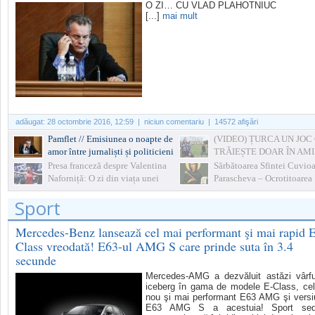
O ZI… CU VLAD PLAHOTNIUC
[...]
mai mult
adăugat:
28 octombrie 2016, 12:59
| niciun comentariu | 14572 afişări
Pamflet // Emisiunea o noapte de
(VIDEO) ȚURCA UN JOC
amor între jurnaliști și politicieni
TRĂIEȘTE DOAR ÎN AMI
Presa franceză despre Valentina
Sărbătoarea Sfintei Cuvio
Naforniță: O zi din viața unei
Parascheva – Ocrotitoarea
primadone
Moldovei. Ce nu e bine să 
Sport
azi
Mercedes-Benz lansează cel mai performant şi mai rapid 
Class vreodată! E63-ul AMG S care prinde suta în 3.4
secunde
Mercedes-AMG a dezvăluit astăzi vârfu
iceberg în gama de modele E-Class, ce
nou şi mai performant E63 AMG şi vers
E63 AMG S a acestuia! Sport sed