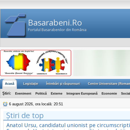
Basarabeni.Ro
Portalul Basarabenilor din România
Acasă
Legislaţie
Întrebări şi răspunsuri
Centre Universitare (Roman
Ştiri:
Eveniment
Politică
Externe
Integrare Europeană
Economie
Socia
6 august 2026, ora locală: 20:51
Știri de top
Anatol Ursu, candidatul unionist pe circumscript