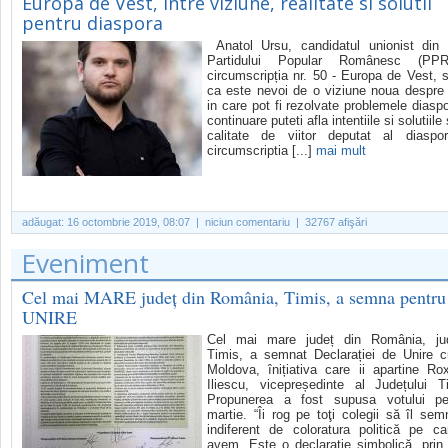
Europa de Vest, intre viziune, realitate si solutii
pentru diaspora
Anatol Ursu, candidatul unionist din 
Partidului Popular Românesc (PP
circumscripția nr. 50 - Europa de Vest, 
ca este nevoi de o viziune noua despre
in care pot fi rezolvate problemele diaspo
continuare puteti afla intentiile si solutiile
calitate de viitor deputat al diaspo
circumscriptia [...]
mai mult
adăugat:
16 octombrie 2019, 08:07
| niciun comentariu | 32767 afişări
Eveniment
Cel mai MARE județ din România, Timis, a semna pentru
UNIRE
Cel mai mare județ din România, jud
Timis, a semnat Declarației de Unire 
Moldova, înițiativa care ii apartine Ro
Iliescu, vicepreședinte al Județului T
Propunerea a fost supusa votului p
martie. “Îi rog pe toţi colegii să îl se
indiferent de coloratura politică pe c
avem. Este o declaraţie simbolică, prin