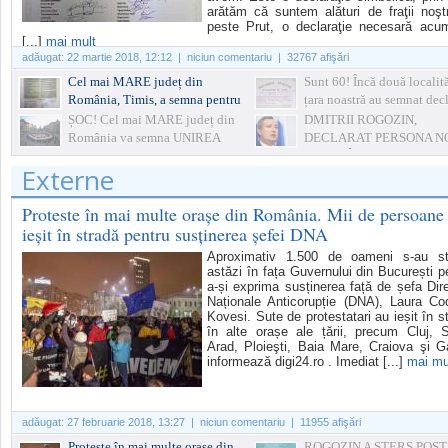
arătăm că suntem alături de fraţii noşt
peste Prut, o declaraţie necesară acu
[...]
mai mult
adăugat:
22 martie 2018, 12:12
| niciun comentariu | 32767 afişări
Cel mai MARE județ din
Sunt 60! Încă două localită
România, Timis, a semna pentru
țara noastră au semnat decl
UNIRE
simbolică de Unire
ȘOC! Cel mai MARE județ din
DMITRII ROGOZIN,
România va semna UNIREA
DECLARAT PERSONA N
GRATA ÎN R.MOLDOVA
Externe
Proteste în mai multe orașe din România. Mii de persoane
ieșit în stradă pentru susținerea șefei DNA
Aproximativ 1.500 de oameni s-au st
astăzi în fața Guvernului din București p
a-și exprima susținerea față de șefa Dire
Naționale Anticorupție (DNA), Laura Co
Kovesi. Sute de protestatari au ieșit în s
în alte orașe ale țării, precum Cluj, S
Arad, Ploieşti, Baia Mare, Craiova şi Ga
informează digi24.ro . Imediat [...]
mai mu
adăugat:
27 februarie 2018, 13:27
| niciun comentariu | 11955 afişări
Proteste în mai multe orașe din
ROGOZIN A ȘTERS POS