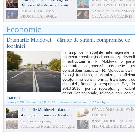
România. Mii de persoane au
DE PE TWITTER ÎN CAR
ieșit în stradă pentru susținerea
AMENINȚĂ ROMÂNIA
DONALD TRUMP A
SAAKAȘVILI A RĂMAS 
șefei DNA
PROMULGAT NOILE
CETĂȚENIA UCRAINEI
SANCŢIUNI ECONOMICE
Economie
AMERICANE ÎMPOTRIVA RUSIEI
Drumurile Moldovei – dăruite de străini, compromise de
localnici
În timp ce instituţiile internaţionale s
financiar construcţia drumurilor şi dezvol
infrastructurii în R. Moldova, o part
societate acţionează distructiv as
consolidării bunăstării R. Moldova: banii
folosiţi fraudulos, monitorizaţi insuficient
cetăţenii nu sunt informaţi transparent d
cheltuieli, fraude şi perspective. Deşi în
2010-2016, pentru reparaţia şi reabili
drumurilor naţionale, raionale sau locale, 
mai mult
adăugat:
28 februarie 2018, 15:51
| niciun comentariu | 32767 afişări
Drumurile Moldovei – dăruite de
PÂNĂ CÂND LEUL VA Î
străini, compromise de localnici
DOLARUL
Comisar european, către
BNM ȘI KROLL AU CAL
Parlamentul României: Vă rugăm
METODELE DE RECUP
să faceţi ceva!
- SUNT SOLUȚII PENTR