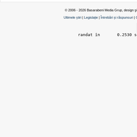
© 2006 - 2026 Basarabeni Media Grup, design ş
Ultimele știri
|
Legislație
|
Întrebări și răspunsuri
|
randat în 	0.