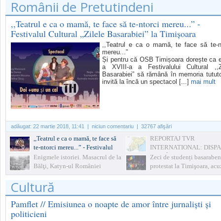
Românii de Pretutindeni
TERMENELE DE PRESCRIPȚII
,,Teatrul e ca o mamă, te face să te-ntorci mereu...” -
Festivalul Cultural „Zilele Basarabiei” la Timișoara
,,Teatrul e ca o mamă, te face să te-n
mereu...”
Și pentru că OSB Timișoara dorește ca e
a XVIII-a a Festivalului Cultural ,,Z
Basarabiei” să rămână în memoria tututo
invită la încă un spectacol [...]
mai mult
adăugat:
22 martie 2018, 11:41
| niciun comentariu | 32767 afişări
,,Teatrul e ca o mamă, te face să
REPORTAJ TVR
te-ntorci mereu...” - Festivalul
INTERNATIONAL: DISP
Cultural „Zilele Basarabiei” la
ROMÂNII DIN SUDUL
Enigmele istoriei. Masacrul de la
Zeci de studenți basaraben
Timișoara
BASARABIEI?
Bălţi, Katyn-ul României
protestat la Timişoara, ac
fraudarea alegerilor din
Cultură
Republica Moldova
Pamflet // Emisiunea o noapte de amor între jurnaliști și
politicieni