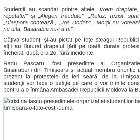
Studenții au scandat printre altele „
Vrem dreptate,
repetate!”
și „
Alegeri fraudate”, „Refuz, rezist, sunt 
„Diaspora contează”, „Jos Dodon”, „Morţii nu voteaz
nu uita, Basarabia nu-i a ta”.
Câţiva studenţi şi-au pictat pe feţe steagul Republici
alţii au fluturat drapelul ţării pe toată durata protes
încheiat, după ora 2o, fără incidente.
Radu Pascaru,
fost președinte al Organizației
Basarabeni din Timișoara și actual membru onorific al
prezent la protestele de ieri seară, de la Timişoa
studenţii vor face o petiție pe care o vor trimite consu
pentru a o înmâna Ambasadei Republicii Moldova la Bu