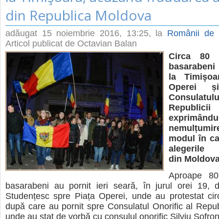
din Republica Moldova
adăugat
15 noiembrie 2016, 13:25
, la
Românii de P
Articol publicat de Octavian Balan
Circa 80 
basarabeni 
la Timişoa
Operei ș
Consulatulu
Republici
exprimându
nemulțumi
modul în ca
alegerile p
din Moldova
Aproape 80
basarabeni au pornit ieri seară, în jurul orei 19, 
Studențesc spre Piața Operei, unde au protestat cir
după care au pornit spre Consulatul Onorific al Repub
unde au stat de vorbă cu consulul onorific
Silviu Sofron