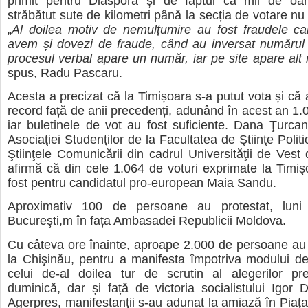
primit pentru Diaspora și de faptul că mii de o
străbătut sute de kilometri până la secția de votare nu
„
Al doilea motiv de nemulțumire au fost fraudele ca
avem și dovezi de fraude, când au inversat numărul 
procesul verbal apare un număr, iar pe site apare alt
spus, Radu Pascaru.
Acesta a precizat că la Timișoara s-a putut vota și că 
record față de anii precedenți, adunând în acest an 1.0
iar buletinele de vot au fost suficiente.
Dana Ţurcan
Asociaţiei Studenţilor de la Facultatea de Ştiinţe Politic
Ştiinţele Comunicării din cadrul Universităţii de Vest 
afirmă că din cele 1.064 de voturi exprimate la Timi
fost pentru candidatul pro-european
Maia Sandu
.
Aproximativ 100 de persoane au protestat, luni 
Bucureşti,m în fața Ambasadei Republicii Moldova.
Cu câteva ore înainte, aproape 2.000 de persoane au i
la Chişinău, pentru a manifesta împotriva modului d
celui de-al doilea tur de scrutin al alegerilor pre
duminică, dar și față de victoria socialistului
Igor 
Agerpres, manifestanții s-au adunat la amiază în Piața