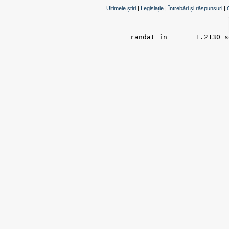
Ultimele știri
|
Legislație
|
Întrebări și răspunsuri
|
randat în 	1.