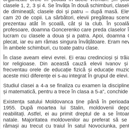
clasele 1, 2, 3 și 4. Se învăța în două schimburi, clasele 
de dimineață; clasele doi și patru – după masă. Elev
cam 20 de copii. La sărbători, elevii pregăteau scen
prezentau atât în școală, cât și la club. În școal
profesoare, doamna Goncerenko care preda claselor înt
lucram cu clasele a doua și a patra. Apoi, doamna
plecat, iar eu am rămas singura învățătoare. Eram nev
în ambele schimburi, cu toate patru clase.
În clase aveam elevi evrei. Ei erau credincioși și trăi
lor religioase. Din această cauză elevii Ivanov 
frecventau orele de educație fizică și educație muzi
aceste mici diferențe ei s-au integrat în grupul de elevi.
Studiul clasei a 4-a se finaliza cu examen la disciplin
și matematică, pentru a trece în clasa a 5-a”, conchide
Existența satului Moldovanca ține până în perioada
1955. După moartea lui Stalin, moldovenii depor
reabilitați. Astfel, ei au primit dreptul de a se întoa
natale. Majoritatea moldovenilor au preferat să se 
rămași au trecut cu traiul în satul Novociunka, pen