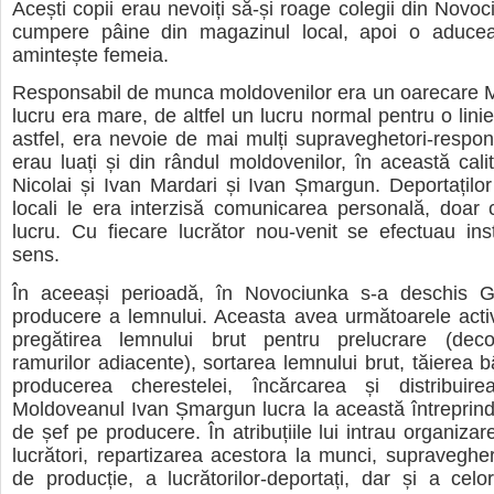
Acești copii erau nevoiți să-și roage colegii din Novoc
cumpere pâine din magazinul local, apoi o aducea
amintește femeia.
Responsabil de munca moldovenilor era un oarecare M
lucru era mare, de altfel un lucru normal pentru o lini
astfel, era nevoie de mai mulți supraveghetori-respons
erau luați și din rândul moldovenilor, în această calit
Nicolai și Ivan Mardari și Ivan Șmargun. Deportaților ș
locali le era interzisă comunicarea personală, doar
lucru. Cu fiecare lucrător nou-venit se efectuau inst
sens.
În aceeași perioadă, în Novociunka s-a deschis 
producere a lemnului. Aceasta avea următoarele activ
pregătirea lemnului brut pentru prelucrare (decoj
ramurilor adiacente), sortarea lemnului brut, tăierea b
producerea cherestelei, încărcarea și distribuirea
Moldoveanul Ivan Șmargun lucra la această întreprinde
de șef pe producere. În atribuțiile lui intrau organiza
lucrători, repartizarea acestora la munci, supraveghe
de producție, a lucrătorilor-deportați, dar și a celo