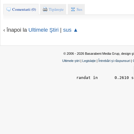
Comentarii (0)
Tipăreşte
Sus
‹ înapoi la
Ultimele Ştiri
|
sus ▲
© 2006 - 2026 Basarabeni Media Grup, design ş
Ultimele știri
|
Legislație
|
Întrebări și răspunsuri
|
randat în 	0.