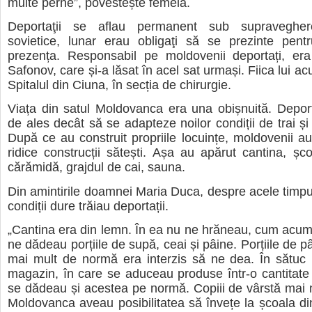
multe perne”, povestește femeia.
Deportaţii se aflau permanent sub supravegher
sovietice, lunar erau obligaţi să se prezinte pent
prezența. Responsabil pe moldovenii deportați, er
Safonov, care și-a lăsat în acel sat urmași. Fiica lui a
Spitalul din Ciuna, în secția de chirurgie.
Viața din satul Moldovanca era una obișnuită. Depor
de ales decât să se adapteze noilor condiții de trai și r
După ce au construit propriile locuințe, moldovenii au
ridice construcții sătești. Așa au apărut cantina, șc
cărămidă, grajdul de cai, sauna.
Din amintirile doamnei Maria Duca, despre acele timpur
condiții dure trăiau deportații.
„Cantina era din lemn. În ea nu ne hrăneau, cum acum
ne dădeau porțiile de supă, ceai și pâine. Porțiile de p
mai mult de normă era interzis să ne dea. În sătuc 
magazin, în care se aduceau produse într-o cantitate
se dădeau și acestea pe normă. Copiii de vârstă mai 
Moldovanca aveau posibilitatea să învețe la școala d