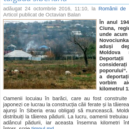
adăugat
24 octombrie 2016, 11:10
, la
Românii de P
Articol publicat de Octavian Balan
În anul 194
Ciuna, regi
unde acum s
Novociunk
aduși dep
Moldova ș
Deporta
considerați
poporului”. 
a deportaț
vorbim ai
kilometrul 1
Oamenii locuiau în barăci, care au fost construite 
japonezi ce lucrau la construcția căii ferate și la tăierea
ajunși în Siberia erau obligați să muncească. Moldo
distribuiți la tăierea pădurii. La lucru, oamenii trebui
adâncul pădurii, iar aceasta însemna kilometri în
întors, scrie
timpul.md
.