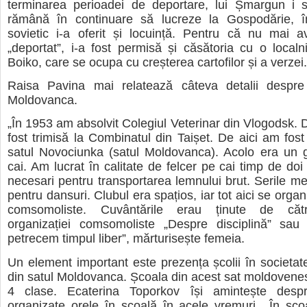
terminarea perioadei de deportare, lui Șmargun i 
rămână în continuare să lucreze la Gospodărie, în
sovietic i-a oferit și locuință. Pentru că nu mai a
„deportat”, i-a fost permisă și căsătoria cu o localn
Boiko, care se ocupa cu creșterea cartofilor și a verzei.
Raisa Pavina mai relatează câteva detalii despre 
Moldovanca.
„În 1953 am absolvit Colegiul Veterinar din Vlogodsk. 
fost trimisă la Combinatul din Taișet. De aici am fost 
satul Novociunka (satul Moldovanca). Acolo era un 
cai. Am lucrat în calitate de felcer pe cai timp de doi
necesari pentru transportarea lemnului brut. Serile m
pentru dansuri. Clubul era spațios, iar tot aici se orga
comsomoliste. Cuvântările erau ținute de cătr
organizației comsomoliste „Despre disciplină” s
petrecem timpul liber”, mărturisește femeia.
Un element important este prezența școlii în societate
din satul Moldovanca. Școala din acest sat moldovene
4 clase. Ecaterina Toporkov își amintește des
organizate orele în școală în acele vremuri. „În șc