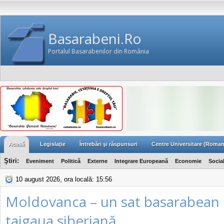
Basarabeni.Ro
Portalul Basarabenilor din România
Acasă
Legislaţie
Întrebări şi răspunsuri
Centre Universitare (Roman
Ştiri:
Eveniment
Politică
Externe
Integrare Europeană
Economie
Socia
10 august 2026, ora locală: 15:56
Moldovanca – un sat basarabean u
taigaua siberiană