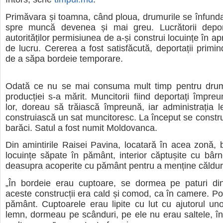
Primăvara și toamna, când ploua, drumurile se înfunda
spre muncă devenea și mai greu. Lucrătorii depor
autorităților permisiunea de a-și construi locuințe în a
de lucru. Cererea a fost satisfăcută, deportații primi
de a săpa bordeie temporare.
Odată ce nu se mai consuma mult timp pentru drum
producției s-a mărit. Muncitorii fiind deportați împreu
lor, doreau să trăiască împreună, iar administrația 
construiască un sat muncitoresc. La început se constru
barăci. Satul a fost numit Moldovanca.
Din amintirile Raisei Pavina, locatară în acea zonă, 
locuințe săpate în pământ, interior căptușite cu bârn
deasupra acoperite cu pământ pentru a menține căldur
„În bordeie erau cuptoare, se dormea pe paturi din
aceste construcții era cald și comod, ca în camere. P
pământ. Cuptoarele erau lipite cu lut cu ajutorul un
lemn, dormeau pe scânduri, pe ele nu erau saltele, î