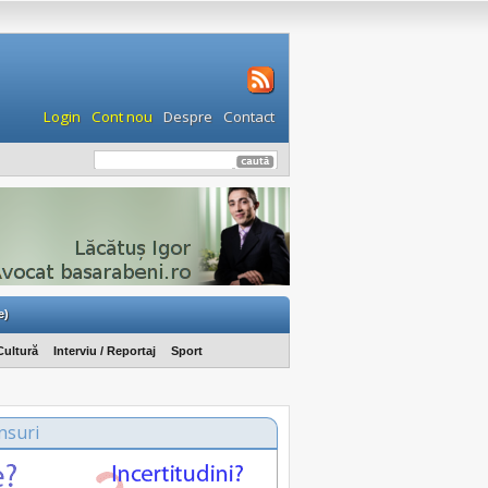
Login
Cont nou
Despre
Contact
e)
Cultură
Interviu / Reportaj
Sport
nsuri