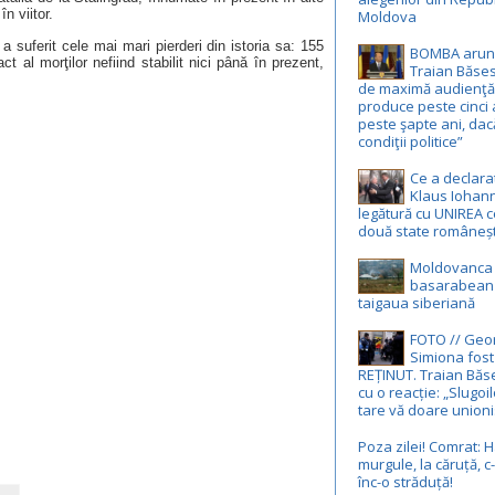
în viitor.
Moldova
 suferit cele mai mari pierderi din istoria sa: 155
BOMBA arun
ct al morţilor nefiind stabilit nici până în prezent,
Traian Băses
de maximă audienţă:
produce peste cinci 
peste şapte ani, dac
condiţii politice”
Ce a declara
Klaus Iohann
legătură cu UNIREA c
două state româneșt
Moldovanca 
basarabean u
taigaua siberiană
FOTO // Geo
Simiona fost
REȚINUT. Traian Băs
cu o reacție: „Slugoil
tare vă doare union
Poza zilei! Comrat: H
murgule, la căruță, 
înc-o străduță!