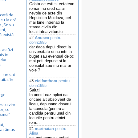
Odata ce esti si cetatean
roman nu cred ca ai
nevoie de acte din
cată de
Republica Moldova, cel
cu la oră
mai bine intrenati la
 „Se va
starea civila din
ani,
localitatea viitorului...
ă există
#2
Anusca
pentru
dorin1995
dar daca depui direct la
t astăzi
universitate si nu intri la
is în
buget sau eventual deloc
elor
mai poti depune si la
i
consulat sau mu mai ai
voie ?
– un sat
...
itat în
#3
cielfanthom
pentru
dorin1995
Salut!
rge
In acest caz aplici ca
oricare alt absolvent de
escu vine
liceu, depunand dosarul
la consulat(pentru a
or, ce
candida pentru unul din
ismul”
locurile pentru etnici
rom...
ai,
#4
marinaian
pentru
c-a rămas
Alina
cei mai marsavi soferi