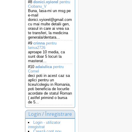
#8
donici.vyiorel
pentru
Ciobanu_V
Buna, lasa-mi un msg pe
e-mail
donici.vyiorel@gmail.com
cu mai multe detalii gen,
orasul in care ai vrea sa
te transferi, la medicina
generala/dentara...
#9
crinna
pentru
larisa2726
aproape 10 media, ca
sunt doar 5 locuri la
masterat...
#10
adaiulica
pentru
Cornel
deci poti in acest caz sa
aplici pentru un
liceu/colegiu in Romania,
poti beneficia de locurile
acordate de statul Roman
( astfel primind o bursa
de 5...
Login / Înregistrare
Login - utilizator
inregistrat
Crează cont nou