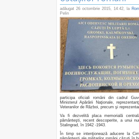
adăugat
26 octombrie 2015, 14:42
, la
Rom
Pelin
participa oficiali români din cadrul Guv
Ministerul Apărării Naţionale, reprezenta
Veteranilor de Război, precum şi reprezentanţi
Va fi dezvelită placa memorială centrală
pământeşti, recent descoperite, a unui nu
Stalingrad, în 1942 -1943.
În timp se intenţionează aducere la Ci
pământeşti ale militarilor români căzuţi în b