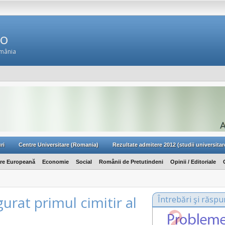
Ro
omânia
ri
Centre Universitare (Romania)
Rezultate admitere 2012 (studii universitar
are Europeană
Economie
Social
Românii de Pretutindeni
Opinii / Editoriale
gurat primul cimitir al
Întrebări şi răspu