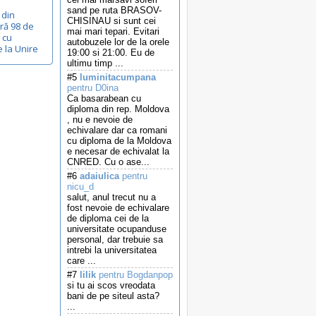
sand pe ruta BRASOV-
 din
CHISINAU si sunt cei
ră 98 de
mai mari tepari. Evitari
, cu
autobuzele lor de la orele
e la Unire
19:00 si 21:00. Eu de
ultimu timp ...
#5
luminitacumpana
pentru D0ina
Ca basarabean cu
diploma din rep. Moldova
, nu e nevoie de
echivalare dar ca romani
cu diploma de la Moldova
e necesar de echivalat la
CNRED. Cu o ase...
#6
adaiulica
pentru
nicu_d
salut, anul trecut nu a
fost nevoie de echivalare
de diploma cei de la
universitate ocupanduse
personal, dar trebuie sa
intrebi la universitatea
care ...
#7
lilik
pentru Bogdanpop
si tu ai scos vreodata
bani de pe siteul asta?
...