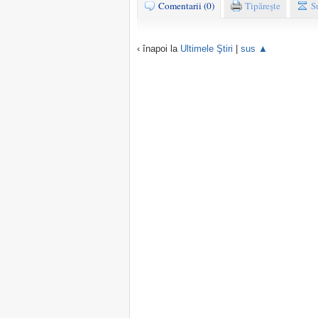
Comentarii (0)
Tipăreşte
S
‹ înapoi la
Ultimele Ştiri
|
sus ▲