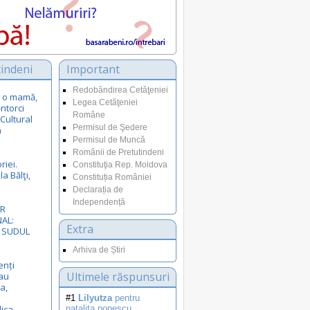
indeni
Important
Redobândirea Cetăţeniei
ca o mamă,
Legea Cetăţeniei
-ntorci
Române
 Cultural
Permisul de Şedere
a
Permisul de Muncă
Românii de Pretutindeni
riei.
Constituţia Rep. Moldova
a Bălţi,
Constituția României
Declarația de
Independență
VR
AL:
Extra
N SUDUL
Arhiva de Știri
enți
Ultimele răspunsuri
au
a,
#1
Lilyutza
pentru
lica
natalita.popescu