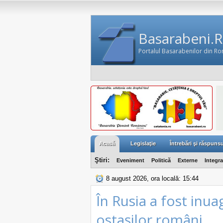
Basarabeni.
Portalul Basarabenilor din R
Acasă
Legislaţie
Întrebări şi răspunsu
Ştiri:
Eveniment
Politică
Externe
Integr
8 august 2026, ora locală: 15:44
În Rusia a fost inua
ostașilor români