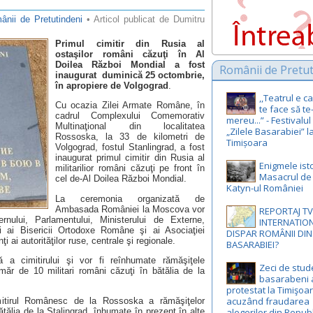
ânii de Pretutindeni
• Articol publicat de Dumitru
Primul cimitir din Rusia al
ostaşilor români căzuţi în Al
Doilea Război Mondial a fost
Românii de Pretut
inaugurat duminică 25 octombrie,
în apropiere de Volgograd
.
,,Teatrul e 
Cu ocazia Zilei Armate Române, în
te face să te
cadrul Complexului Comemorativ
mereu...” - Festivalul
Multinaţional din localitatea
„Zilele Basarabiei” l
Rossoska, la 33 de kilometri de
Timișoara
Volgograd, fostul Stanlingrad, a fost
inaugurat primul cimitir din Rusia al
Enigmele isto
militarilior români căzuţi pe front în
Masacrul de l
cel de-Al Doilea Război Mondial.
Katyn-ul României
La ceremonia organizată de
Ambasada României la Moscova vor
REPORTAJ T
ernului, Parlamentului, Ministerului de Externe,
INTERNATION
nţi ai Bisericii Ortodoxe Române şi ai Asociaţiei
DISPAR ROMÂNII DI
 ai autorităţilor ruse, centrale şi regionale.
BASARABIEI?
 a cimitirului şi vor fi reînhumate rămăşiţele
Zeci de stud
măr de 10 militari români căzuţi în bătălia de la
basarabeni 
protestat la Timişoar
acuzând fraudarea
mitirul Românesc de la Rossoska a rămăşiţelor
alegerilor din Repub
ătălia de la Stalingrad, înhumate în prezent în alte