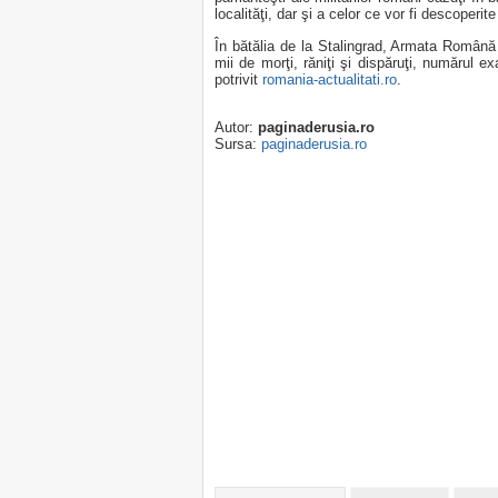
localităţi, dar şi a celor ce vor fi descoperite 
În bătălia de la Stalingrad, Armata Română a
mii de morţi, răniţi şi dispăruţi, numărul exa
potrivit
romania-actualitati.ro
.
Autor:
paginaderusia.ro
Sursa:
paginaderusia.ro