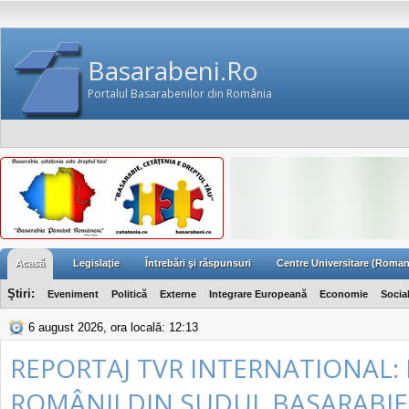
Basarabeni.Ro
Portalul Basarabenilor din România
Acasă
Legislaţie
Întrebări şi răspunsuri
Centre Universitare (Roman
Ştiri:
Eveniment
Politică
Externe
Integrare Europeană
Economie
Socia
6 august 2026, ora locală: 12:13
REPORTAJ TVR INTERNATIONAL: 
ROMÂNII DIN SUDUL BASARABIE