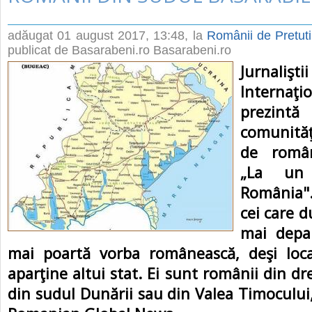
adăugat
01 august 2017, 13:48
, la
Românii de Pretut
publicat de Basarabeni.ro Basarabeni.ro
Jurnali
Interna
prezintă
comunităţi
de români
„La un
România"
cei care du
mai depar
mai poartă vorba românească, deşi local
aparţine altui stat. Ei sunt românii din dr
din sudul Dunării sau din Valea Timocului