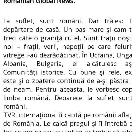
Romanian Global News.
La suflet, sunt români. Dar trăiesc
depărtare de casă. Un pas mare şi cam tr
treci câte o graniţă cu el. Sunt fraţii noş
noi – fraţii, verii, nepoţii pe care felur
vitrege i-au dezrădăcinat. În Ucraina, Unga
Albania, Bulgaria, ei alcătuiesc aş
Comunități istorice. Cu bune şi rele, ex
este şi o zbatere continuă de a-şi păstra 
de neam. Pentru aceasta, le vorbesc copi
limba română. Deoarece la suflet sunt,
români.
TVR Internaţional îi caută pe românii aflaţ
de România. Le calcă pragul şi îi întrebă d
tot ce are ea sau cu tot ce ar trebui să aib