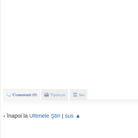
Comentarii (0)
Tipăreşte
Sus
‹ înapoi la
Ultimele Ştiri
|
sus ▲