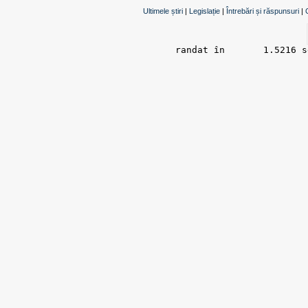
Ultimele știri
|
Legislație
|
Întrebări și răspunsuri
|
randat în 	1.