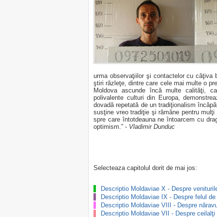
urma observaţiilor şi contactelor cu câţiva
ştiri răzleţe, dintre care cele mai multe o pr
Moldova ascunde încă multe calităţi, ca
polivalente culturi din Europa, demonstre
dovadă repetată de un tradiţionalism încăpăţ
susţine vreo tradiţie şi rămâne pentru mulţi 
spre care întotdeauna ne întoarcem cu drag
optimism.” -
Vladimir Dunduc
Selecteaza capitolul dorit de mai jos:
Descriptio Moldaviae X - Despre venituri
Descriptio Moldaviae IX - Despre felul d
Descriptio Moldaviae VIII - Despre năravu
Descriptio Moldaviae VII - Despre ceilalţi 