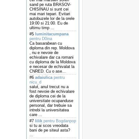
sand pe ruta BRASOV-
CHISINAU si sunt cei
mai mari tepari. Evitari
autobuzele lor de la orele
19:00 si 21:00. Eu de
ultimu timp ...
#5
luminitacumpana
pentru D0ina
Ca basarabean cu
diploma din rep. Moldova
, nu e nevoie de
echivalare dar ca romani
cu diploma de la Moldova
e necesar de echivalat la
CNRED. Cu o ase...
#6
adaiulica
pentru
nicu_d
salut, anul trecut nu a
fost nevoie de echivalare
de diploma cei de la
universitate ocupanduse
personal, dar trebuie sa
intrebi la universitatea
care ...
#7
lilik
pentru Bogdanpop
si tu ai scos vreodata
bani de pe siteul asta?
...