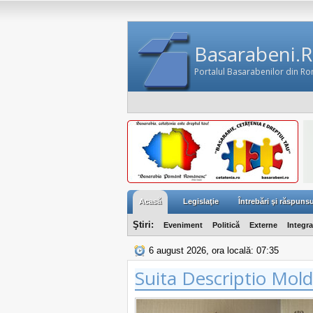
Basarabeni.
Portalul Basarabenilor din R
Acasă
Legislaţie
Întrebări şi răspunsu
Ştiri:
Eveniment
Politică
Externe
Integr
6 august 2026, ora locală: 07:35
Suita Descriptio Mol