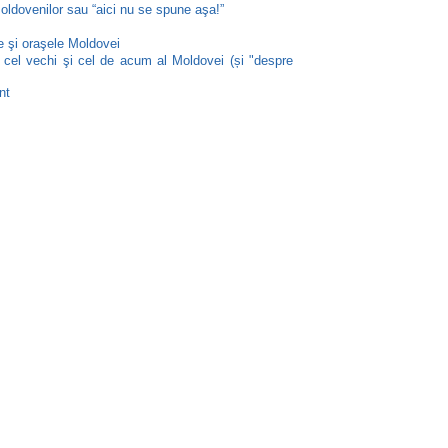
oldovenilor sau “aici nu se spune aşa!”
e şi oraşele Moldovei
 cel vechi şi cel de acum al Moldovei (și "despre
nt