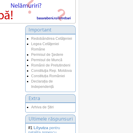
Important
Redobândirea Cetăţeniei
Legea Cetăţeniei
Române
Permisul de Şedere
Permisul de Muncă
Românii de Pretutindeni
Constituţia Rep. Moldova
Constituția României
Declarația de
Independență
Extra
Arhiva de Știri
Ultimele răspunsuri
#1
Lilyutza
pentru
natalita.popescu