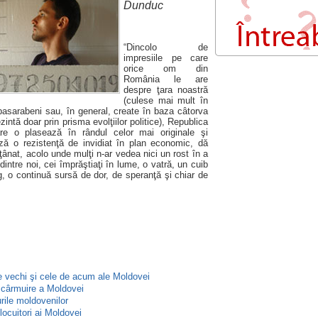
Dunduc
“Dincolo de
impresiile pe care
orice om din
România le are
despre ţara noastră
(culese mai mult în
 basarabeni sau, în general, create în baza câtorva
ezintă doar prin prisma evolţiilor politice), Republica
re o plasează în rândul celor mai originale şi
ază o rezistenţă de invidiat în plan economic, dă
ânat, acolo unde mulţi n-ar vedea nici un rost în a
dintre noi, cei împrăştiaţi în lume, o vatră, un cuib
, o continuă sursă de dor, de speranţă şi chiar de
le vechi şi cele de acum ale Moldovei
e cârmuire a Moldovei
rile moldovenilor
locuitori ai Moldovei