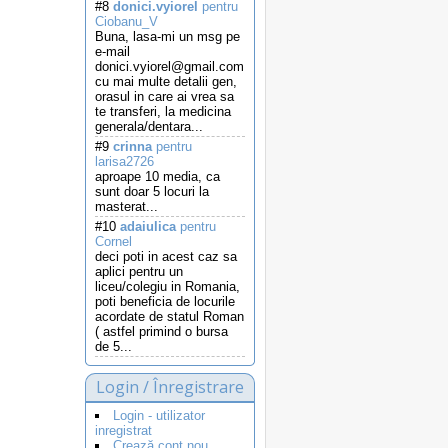
#8
donici.vyiorel
pentru
Ciobanu_V
Buna, lasa-mi un msg pe
e-mail
donici.vyiorel@gmail.com
cu mai multe detalii gen,
orasul in care ai vrea sa
te transferi, la medicina
generala/dentara...
#9
crinna
pentru
larisa2726
aproape 10 media, ca
sunt doar 5 locuri la
masterat...
#10
adaiulica
pentru
Cornel
deci poti in acest caz sa
aplici pentru un
liceu/colegiu in Romania,
poti beneficia de locurile
acordate de statul Roman
( astfel primind o bursa
de 5...
Login / Înregistrare
Login - utilizator
inregistrat
Crează cont nou