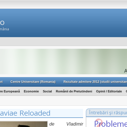
Ro
omânia
ri
Centre Universitare (Romania)
Rezultate admitere 2012 (studii universitar
are Europeană
Economie
Social
Românii de Pretutindeni
Opinii / Editoriale
daviae Reloaded
Întrebări şi răspu
de Vladimir