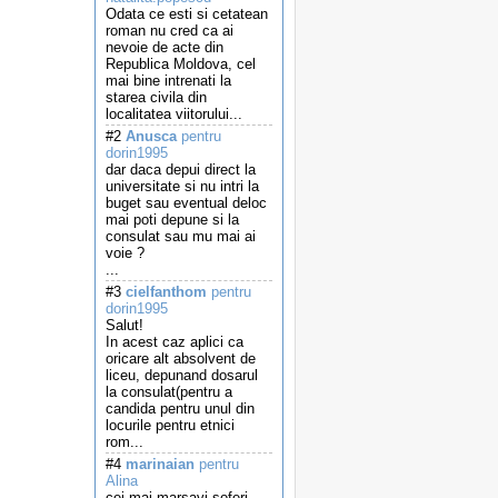
Odata ce esti si cetatean
roman nu cred ca ai
nevoie de acte din
Republica Moldova, cel
mai bine intrenati la
starea civila din
localitatea viitorului...
#2
Anusca
pentru
dorin1995
dar daca depui direct la
universitate si nu intri la
buget sau eventual deloc
mai poti depune si la
consulat sau mu mai ai
voie ?
...
#3
cielfanthom
pentru
dorin1995
Salut!
In acest caz aplici ca
oricare alt absolvent de
liceu, depunand dosarul
la consulat(pentru a
candida pentru unul din
locurile pentru etnici
rom...
#4
marinaian
pentru
Alina
cei mai marsavi soferi