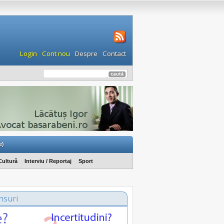
Login
Cont nou
Despre
Contact
e)
Cultură
Interviu / Reportaj
Sport
nsuri