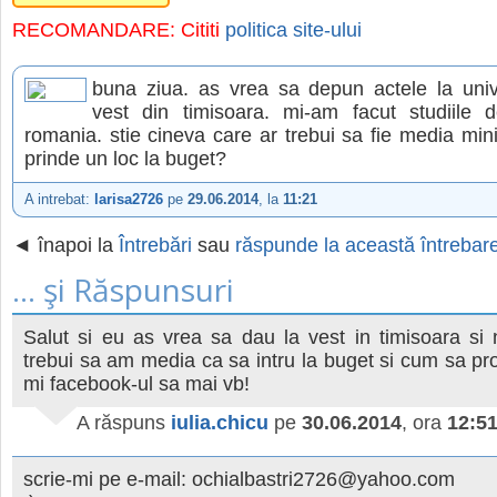
RECOMANDARE: Cititi
politica site-ului
buna ziua. as vrea sa depun actele la univ
vest din timisoara. mi-am facut studiile d
romania. stie cineva care ar trebui sa fie media mi
prinde un loc la buget?
A intrebat:
larisa2726
pe
29.06.2014
, la
11:21
◄ înapoi la
Întrebări
sau
răspunde la această întrebar
... şi Răspunsuri
Salut si eu as vrea sa dau la vest in timisoara si 
trebui sa am media ca sa intru la buget si cum sa pr
mi facebook-ul sa mai vb!
A răspuns
iulia.chicu
pe
30.06.2014
, ora
12:5
scrie-mi pe e-mail: ochialbastri2726@yahoo.com