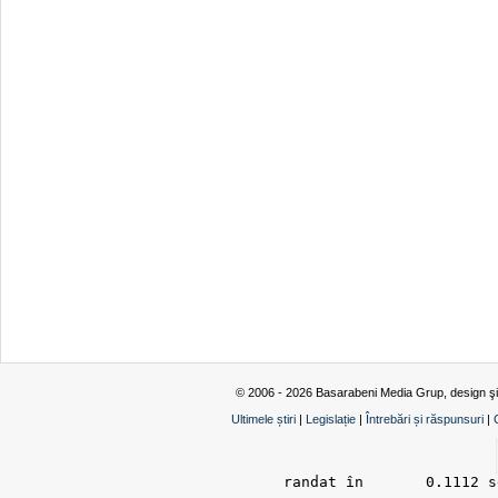
© 2006 - 2026 Basarabeni Media Grup, design ş
Ultimele știri
|
Legislație
|
Întrebări și răspunsuri
|
randat în 	0.