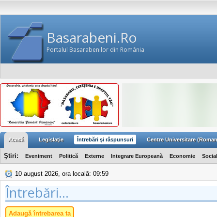
Basarabeni.Ro
Portalul Basarabenilor din România
Acasă
Legislaţie
Întrebări şi răspunsuri
Centre Universitare (Roman
Ştiri:
Eveniment
Politică
Externe
Integrare Europeană
Economie
Socia
10 august 2026, ora locală: 09:59
Întrebări...
Adaugă întrebarea ta