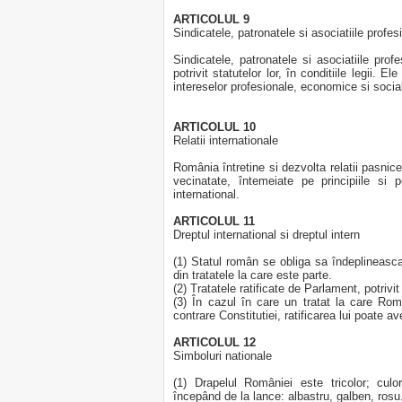
ARTICOLUL 9
Sindicatele, patronatele si asociatiile profes
Sindicatele, patronatele si asociatiile prof
potrivit statutelor lor, în conditiile legii. 
intereselor profesionale, economice si social
ARTICOLUL 10
Relatii internationale
România întretine si dezvolta relatii pasnice
vecinatate, întemeiate pe principiile si
international.
ARTICOLUL 11
Dreptul international si dreptul intern
(1) Statul român se obliga sa îndeplineasca 
din tratatele la care este parte.
(2) Tratatele ratificate de Parlament, potrivit 
(3) În cazul în care un tratat la care Ro
contrare Constitutiei, ratificarea lui poate a
ARTICOLUL 12
Simboluri nationale
(1) Drapelul României este tricolor; culo
începând de la lance: albastru, galben, rosu