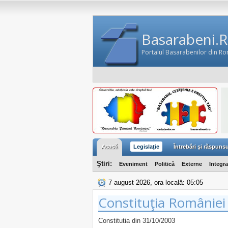
Basarabeni.
Portalul Basarabenilor din R
Acasă
Legislaţie
Întrebări şi răspunsu
Ştiri:
Eveniment
Politică
Externe
Integr
7 august 2026, ora locală: 05:05
Constituţia României
Constitutia din 31/10/2003