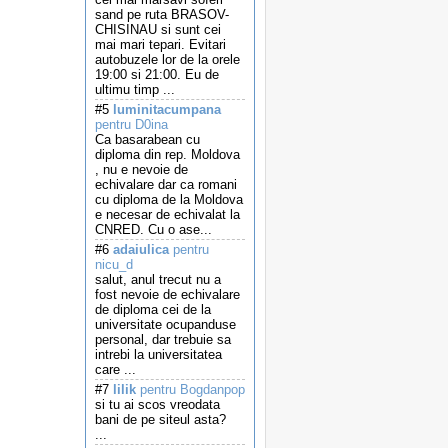
sand pe ruta BRASOV-
CHISINAU si sunt cei
mai mari tepari. Evitari
autobuzele lor de la orele
19:00 si 21:00. Eu de
ultimu timp ...
#5
luminitacumpana
pentru D0ina
Ca basarabean cu
diploma din rep. Moldova
, nu e nevoie de
echivalare dar ca romani
cu diploma de la Moldova
e necesar de echivalat la
CNRED. Cu o ase...
#6
adaiulica
pentru
nicu_d
salut, anul trecut nu a
fost nevoie de echivalare
de diploma cei de la
universitate ocupanduse
personal, dar trebuie sa
intrebi la universitatea
care ...
#7
lilik
pentru Bogdanpop
si tu ai scos vreodata
bani de pe siteul asta?
...