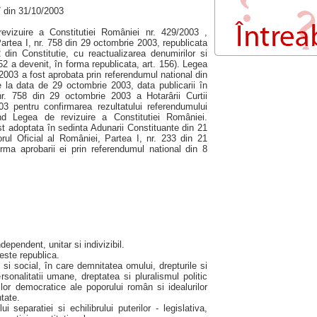
67 din 31/10/2003
evizuire a Constitutiei României nr. 429/2003 ,
Partea I, nr. 758 din 29 octombrie 2003, republicata
2 din Constitutie, cu reactualizarea denumirilor si
2 a devenit, în forma republicata, art. 156). Legea
/2003 a fost aprobata prin referendumul national din
e la data de 29 octombrie 2003, data publicarii în
nr. 758 din 29 octombrie 2003 a Hotarârii Curtii
03 pentru confirmarea rezultatului referendumului
nd Legea de revizuire a Constitutiei României.
ost adoptata în sedinta Adunarii Constituante din 21
rul Oficial al României, Partea I, nr. 233 din 21
rma aprobarii ei prin referendumul national din 8
ependent, unitar si indivizibil.
este republica.
si social, în care demnitatea omului, drepturile si
ersonalitatii umane, dreptatea si pluralismul politic
iilor democratice ale poporului român si idealurilor
tate.
i separatiei si echilibrului puterilor - legislativa,