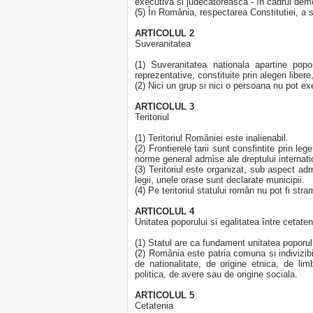
executiva si judecatoreasca - în cadrul demo
(5) În România, respectarea Constitutiei, a su
ARTICOLUL 2
Suveranitatea
(1) Suveranitatea nationala apartine pop
reprezentative, constituite prin alegeri liber
(2) Nici un grup si nici o persoana nu pot ex
ARTICOLUL 3
Teritoriul
(1) Teritoriul României este inalienabil.
(2) Frontierele tarii sunt consfintite prin leg
norme general admise ale dreptului internati
(3) Teritoriul este organizat, sub aspect adm
legii, unele orase sunt declarate municipii.
(4) Pe teritoriul statului român nu pot fi str
ARTICOLUL 4
Unitatea poporului si egalitatea între cetaten
(1) Statul are ca fundament unitatea poporulu
(2) România este patria comuna si indivizibil
de nationalitate, de origine etnica, de li
politica, de avere sau de origine sociala.
ARTICOLUL 5
Cetatenia