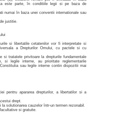
ia este parte, în conditiile legii si pe baza de
adati numai în baza unei conventii internationale sau
e justitie.
ului
urile si libertatile cetatenilor vor fi interpretate si
iversala a Drepturilor Omului, cu pactele si cu
 si tratatele privitoare la drepturile fundamentale
si legile interne, au prioritate reglementarile
Constitutia sau legile interne contin dispozitii mai
i pentru apararea drepturilor, a libertatilor si a
acestui drept.
si la solutionarea cauzelor într-un termen rezonabil.
facultative si gratuite.