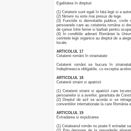
Egalitatea în drepturi
(1) Cetatenii sunt egali în fata legii si a autor
(2) Nimeni nu este mai presus de lege.
(3) Functiile si demnitatile publice, civile 
persoanele care au cetatenia româna si domi
de sanse între femei si barbati pentru ocupar
(4) În conditiile aderarii României la Uni
cerintele legii organice au dreptul de a alege 
locale.
ARTICOLUL 17
Cetatenii români în strainatate
Cetatenii români se bucura în strainatat
îndeplineasca obligatiile, cu exceptia acelor
ARTICOLUL 18
Cetatenii straini si apatrizii
(1) Cetatenii straini si apatrizii care loc
persoanelor si a averilor, garantata de Constit
(2) Dreptul de azil se acorda si se retrage 
conventiilor internationale la care România e
ARTICOLUL 19
Extradarea si expulzarea
(1) Cetateanul român nu poate fi extradat s
(2) Prin derogare de la prevederile alineat