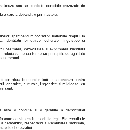
streaza sau se pierde în conditiile prevazute de
luia care a dobândit-o prin nastere.
elor apartinând minoritatilor nationale dreptul la
 identitatii lor etnice, culturale, lingvistice si
ru pastrarea, dezvoltarea si exprimarea identitatii
e trebuie sa fie conforme cu principiile de egalitate
ateni români.
nii din afara frontierelor tarii si actioneaza pentru
ii lor etnice, culturale, lingvistice si religioase, cu
eni sunt.
a este o conditie si o garantie a democratiei
fasoara activitatea în conditiile legii. Ele contribuie
e a cetatenilor, respectând suveranitatea nationala,
incipiile democratiei.