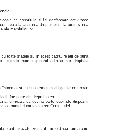
ionale
esionale se constituie si îsi desfasoara activitatea
Ele contribuie la apararea drepturilor si la promovarea
e ale membrilor lor.
 cu toate statele si, în acest cadru, relatii de buna
 pe celelalte norme general admise ale dreptului
întocmai si cu buna-credinta obligatiile ce-i revin
legii, fac parte din dreptul intern.
mânia urmeaza sa devina parte cuprinde dispozitii
vea loc numai dupa revizuirea Constitutiei.
rile sunt asezate vertical, în ordinea urmatoare
.