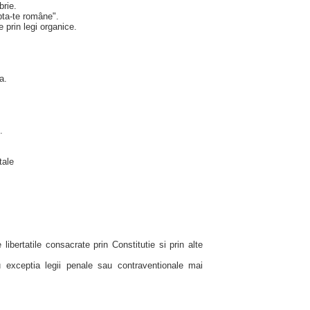
brie.
pta-te române".
te prin legi organice.
a.
.
tale
 libertatile consacrate prin Constitutie si prin alte
u exceptia legii penale sau contraventionale mai