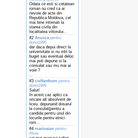
Odata ce esti si cetatean
roman nu cred ca ai
nevoie de acte din
Republica Moldova, cel
mai bine intrenati la
starea civila din
localitatea viitorului...
#2
Anusca
pentru
dorin1995
dar daca depui direct la
universitate si nu intri la
buget sau eventual deloc
mai poti depune si la
consulat sau mu mai ai
voie ?
...
#3
cielfanthom
pentru
dorin1995
Salut!
In acest caz aplici ca
oricare alt absolvent de
liceu, depunand dosarul
la consulat(pentru a
candida pentru unul din
locurile pentru etnici
rom...
#4
marinaian
pentru
Alina
cei mai marsavi soferi