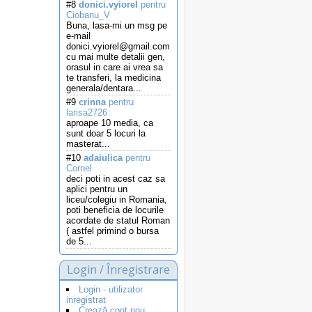
#8
donici.vyiorel
pentru
Ciobanu_V
Buna, lasa-mi un msg pe
e-mail
donici.vyiorel@gmail.com
cu mai multe detalii gen,
orasul in care ai vrea sa
te transferi, la medicina
generala/dentara...
#9
crinna
pentru
larisa2726
aproape 10 media, ca
sunt doar 5 locuri la
masterat...
#10
adaiulica
pentru
Cornel
deci poti in acest caz sa
aplici pentru un
liceu/colegiu in Romania,
poti beneficia de locurile
acordate de statul Roman
( astfel primind o bursa
de 5...
Login / Înregistrare
Login - utilizator
inregistrat
Crează cont nou