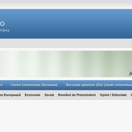
Ro
omânia
ri
Centre Universitare (Romania)
Rezultate admitere 2012 (studii universitar
are Europeană
Economie
Social
Românii de Pretutindeni
Opinii / Editoriale