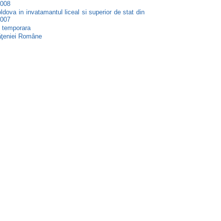
2008
ldova in invatamantul liceal si superior de stat din
2007
e temporara
ăţeniei Române