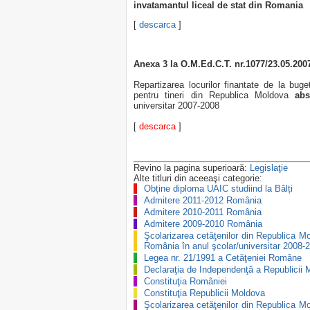
invatamantul liceal de stat din Romania
[
descarca
]
Anexa 3 la O.M.Ed.C.T. nr.1077/23.05.200
Repartizarea locurilor finantate de la bug
pentru tineri din Republica Moldova
abs
universitar 2007-2008
[
descarca
]
Revino la pagina superioară:
Legislaţie
Alte titluri din aceeaşi categorie:
Obține diploma UAIC studiind la Bălți
Admitere 2011-2012 România
Admitere 2010-2011 România
Admitere 2009-2010 România
Şcolarizarea cetăţenilor din Republica Mo
România în anul şcolar/universitar 2008-
Legea nr. 21/1991 a Cetăţeniei Române
Declaraţia de Independenţă a Republicii 
Constituţia României
Constituţia Republicii Moldova
Şcolarizarea cetăţenilor din Republica Mo