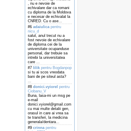
, nu e nevoie de
echivalare dar ca romani
cu diploma de la Moldova
e necesar de echivalat la
CNRED. Cu o ase...
#6
adaiulica
pentru
nicu_d
salut, anul trecut nu a
fost nevoie de echivalare
de diploma cei de la
universitate ocupanduse
personal, dar trebuie sa
intrebi la universitatea
care ...
#7
lilik
pentru Bogdanpop
si tu ai scos vreodata
bani de pe siteul asta?
...
#8
donici.vyiorel
pentru
Ciobanu_V
Buna, lasa-mi un msg pe
e-mail
donici.vyiorel@gmail.com
cu mai multe detalii gen,
orasul in care ai vrea sa
te transferi, la medicina
generala/dentara...
#9
crinna
pentru