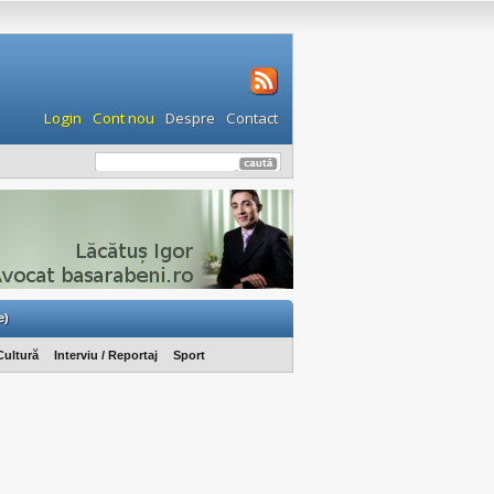
Login
Cont nou
Despre
Contact
e)
Cultură
Interviu / Reportaj
Sport