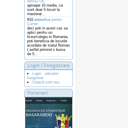
larisa2726
aproape 10 media, ca
sunt doar 5 locuri la
masterat...
#10
adaiulica
pentru
Cornel
deci poti in acest caz sa
aplici pentru un
liceu/colegiu in Romania,
poti beneficia de locurile
acordate de statul Roman
( astfel primind o bursa
de 5...
Login / Înregistrare
Login - utilizator
inregistrat
Crează cont nou
Parteneri