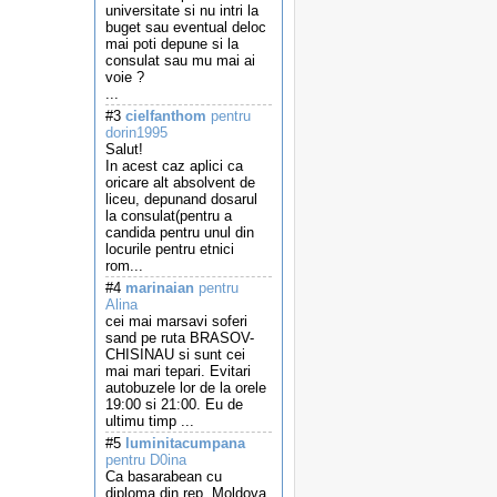
universitate si nu intri la
buget sau eventual deloc
mai poti depune si la
consulat sau mu mai ai
voie ?
...
#3
cielfanthom
pentru
dorin1995
Salut!
In acest caz aplici ca
oricare alt absolvent de
liceu, depunand dosarul
la consulat(pentru a
candida pentru unul din
locurile pentru etnici
rom...
#4
marinaian
pentru
Alina
cei mai marsavi soferi
sand pe ruta BRASOV-
CHISINAU si sunt cei
mai mari tepari. Evitari
autobuzele lor de la orele
19:00 si 21:00. Eu de
ultimu timp ...
#5
luminitacumpana
pentru D0ina
Ca basarabean cu
diploma din rep. Moldova