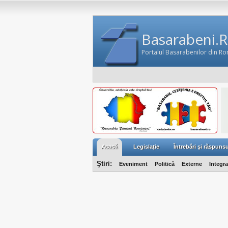
Basarabeni.
Portalul Basarabenilor din R
Acasă
Legislaţie
Întrebări şi răspunsu
Ştiri:
Eveniment
Politică
Externe
Integr