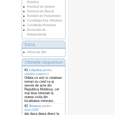
Române
Permisul de Şedere
Permisul de Muncă
Românii de Pretutindeni
Constituţia Rep. Moldova
Constituția României
Declarația de
Independență
Extra
Arhiva de Știri
Ultimele răspunsuri
#1
Lilyutza
pentru
natalita.popescu
Odata ce esti si cetatean
roman nu cred ca ai
nevoie de acte din
Republica Moldova, cel
mai bine intrenati la
starea civila din
localitatea viitorului...
#2
Anusca
pentru
dorin1995
dar daca depui direct la