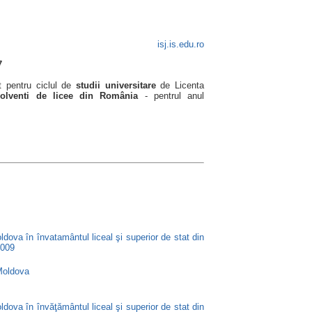
isj.is.edu.ro
7
et pentru ciclul de
studii universitare
de Licenta
olventi de licee din România
- pentrul anul
ldova în învatamântul liceal şi superior de stat din
2009
Moldova
ldova în învăţământul liceal şi superior de stat din