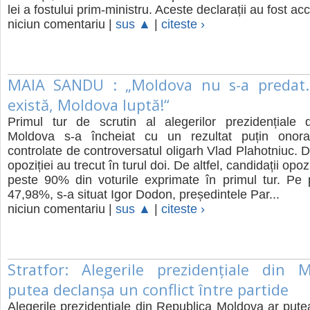
lei a fostului prim-ministru. Aceste declarații au fost acc
niciun comentariu |
sus ▲
|
citeste ›
MAIA SANDU : „Moldova nu s-a predat.
există, Moldova luptă!“
Primul tur de scrutin al alegerilor prezidențiale 
Moldova s-a încheiat cu un rezultat puțin onorab
controlate de controversatul oligarh Vlad Plahotniuc. D
opoziției au trecut în turul doi. De altfel, candidații opo
peste 90% din voturile exprimate în primul tur. Pe 
47,98%, s-a situat Igor Dodon, președintele Par...
niciun comentariu |
sus ▲
|
citeste ›
Stratfor: Alegerile prezidențiale din 
putea declanșa un conflict între partide
Alegerile prezidențiale din Republica Moldova ar put