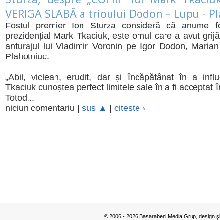
VERIGA SLABĂ a trioului Dodon – Lupu - P
Fostul premier Ion Sturza consideră că anume fos
prezidențial Mark Tkaciuk, este omul care a avut grijă
anturajul lui Vladimir Voronin pe Igor Dodon, Maria
Plahotniuc.
„Abil, viclean, erudit, dar și încăpățânat în a infl
Tkaciuk cunoștea perfect limitele sale în a fi acceptat în
Totod...
niciun comentariu |
sus ▲
|
citeste ›
© 2006 - 2026 Basarabeni Media Grup, design ş