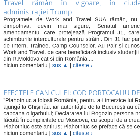
Travel rămân în vigoare, în ciuda
administrației Trump
Programele de Work and Travel SUA rămân, nu 
dimpotriva, devin mai sigure, Senatul ameri
amendamentul care protejează Programul J1, care
schimburile interculturale pentru străini. Din J1 fac p
de Intern, Trainee, Camp Counselor, Au Pair și cuno
Work and Travel, de care beneficiază inclusiv studenții
din R.Moldova cat si din România....
niciun comentariu |
sus ▲
|
citeste ›
EFECTELE CANICULEI: COD PORTOCALIU DE
”Plahotniuc a folosit România, pentru a-i interzice lui 
ajungă la Chișinău, iar autoritățile de la București au c
capcana oligarhului; Declararea lui Rogozin persona no
făcută în complicitate cu Moscova, cu scopul de a crea
Plahotniuc este antirus; Plahotniuc se preface că se cea
niciun comentariu |
sus ▲
|
citeste ›