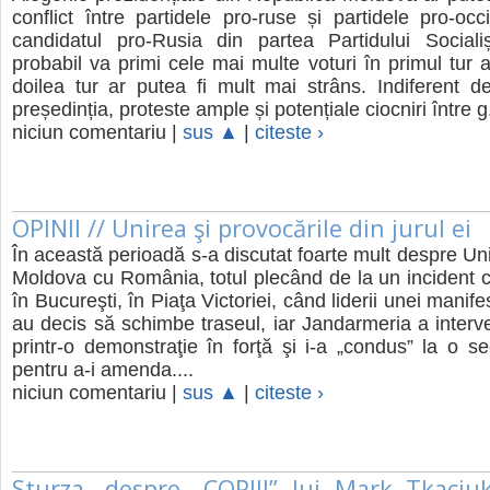
conflict între partidele pro-ruse și partidele pro-occ
candidatul pro-Rusia din partea Partidului Socialiș
probabil va primi cele mai multe voturi în primul tur al
doilea tur ar putea fi mult mai strâns. Indiferent d
președinția, proteste ample și potențiale ciocniri între g.
niciun comentariu |
sus ▲
|
citeste ›
OPINII // Unirea şi provocările din jurul ei
În această perioadă s-a discutat foarte mult despre Uni
Moldova cu România, totul plecând de la un incident c
în Bucureşti, în Piaţa Victoriei, când liderii unei manifes
au decis să schimbe traseul, iar Jandarmeria a interven
printr-o demonstraţie în forţă şi i-a „condus” la o sec
pentru a-i amenda....
niciun comentariu |
sus ▲
|
citeste ›
Sturza, despre „COPIII” lui Mark Tkaciu