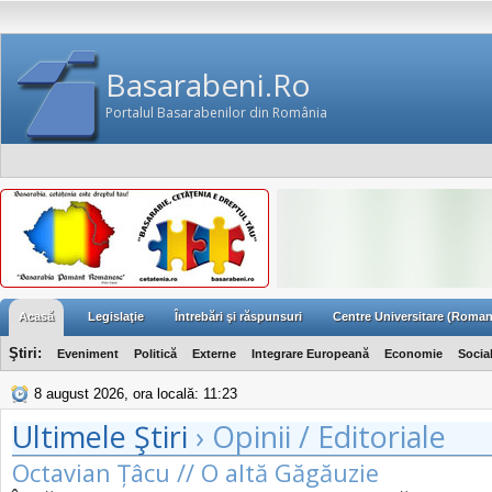
Basarabeni.Ro
Portalul Basarabenilor din România
Acasă
Legislaţie
Întrebări şi răspunsuri
Centre Universitare (Roman
Ştiri:
Eveniment
Politică
Externe
Integrare Europeană
Economie
Socia
8 august 2026, ora locală: 11:23
Ultimele Ştiri
› Opinii / Editoriale
Octavian Țâcu // O altă Găgăuzie