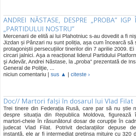
ANDREI NĂSTASE, DESPRE „PROBA” IGP 
„PARTIDULUI NOSTRU”
Mercenarii de elită ai lui Plahotniuc s-au dovedit a fi ni
Jizdan și Pânzari nu sunt poliția, așa cum încearcă să 
protagoniștii persecuțiilor tinerilor din 7 aprilie 2009. Ei
circari jalnici. Aşa a reacționat liderul Partidului Platf
şi Adevăr, Andrei Năstase, la „proba” prezentată de Ins
General de Poliţie, ...
niciun comentariu |
sus ▲
|
citeste ›
Doc// Martori falși în dosarul lui Vlad Filat
Trei tinere din Federația Rusă, care par să nu știe n
despre situația din Republica Moldova, figurează î
martori-cheie în răsunătorul dosar de corupție în cadr
judecat Vlad Filat. Potrivit declarațiilor depuse d
instanță, ele ar fi intermediat pretinsa mituire cu 320