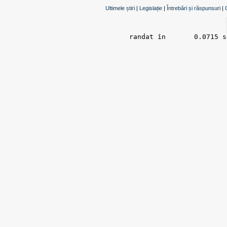
Ultimele știri
|
Legislație
|
Întrebări și răspunsuri
|
randat în 	0.