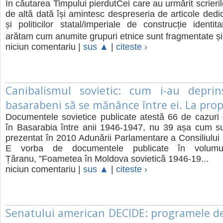
În căutarea Timpului pierdutCei care au urmărit scrieri
de altă dată își amintesc despreseria de articole dedic
și politicilor statal/imperiale de construcție identit
arătam cum anumite grupuri etnice sunt fragmentate și
niciun comentariu |
sus ▲
|
citeste ›
Canibalismul sovietic: cum i-au deprin
basarabeni să se mănânce între ei. La prop
Documentele sovietice publicate atestă 66 de cazuri
în Basarabia între anii 1946-1947, nu 39 așa cum su
prezentat în 2010 Adunării Parlamentare a Consiliului E
E vorba de documentele publicate în volumul
Țăranu, ”Foametea în Moldova sovietică 1946-19...
niciun comentariu |
sus ▲
|
citeste ›
Senatului american DECIDE: programele d