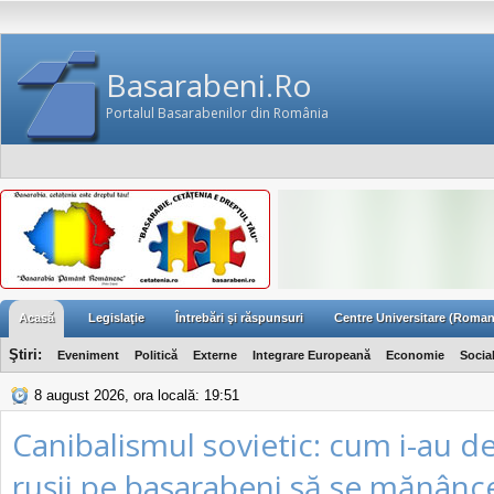
Basarabeni.Ro
Portalul Basarabenilor din România
Acasă
Legislaţie
Întrebări şi răspunsuri
Centre Universitare (Roman
Ştiri:
Eveniment
Politică
Externe
Integrare Europeană
Economie
Socia
8 august 2026, ora locală: 19:51
Canibalismul sovietic: cum i-au d
rușii pe basarabeni să se mănânce