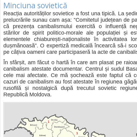
Minciuna sovietică
Reacția autorităților sovietice a fost una tipică. La ședi
prelucrările sunau cam așa: ”Comitetul județean de pa
că prezența canibalismului exercită o influență ne
stărilor de spirit politico-morale ale populației și es
elementele chiaburești-naționaliste în activitatea lor
dușmănoasă”. O expertiză medicală încearcă să-i sco
pe câțiva oameni care participaseră la acte de canibal
În sfârșit, am făcut o hartă în care am plasat pe raioa
canibalism atestate documentar. Centrul și sudul Basa
cele mai afectate. Ce mă șochează este faptul că c
cazuri de canibalism au fost atestate în regiunea găg
rusofilă și nostalgică după trecutul sovietic regiu
Republică Moldova.