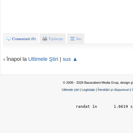
Comentarii (0)
Tipăreşte
Sus
‹ înapoi la
Ultimele Ştiri
|
sus ▲
© 2006 - 2026 Basarabeni Media Grup, design ş
Ultimele știri
|
Legislație
|
Întrebări și răspunsuri
|
randat în 	1.