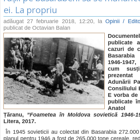
ei. La propriu
adăugat
27 februarie 2018, 12:20
, la
Opinii / Edito
publicat de Octavian Balan
Documentel
publicate 
cazuri de c
Basarabia
1946-1947
cum susți
prezenta
Adunării Pa
Consiliului 
E vorba de
publicate î
Anatol
Țăranu,
”Foametea în Moldova sovietică 1946-1
Litera, 2017.
În 1945 sovieticii au colectat din Basarabia 272.000
planul pentru 1946 a fost de 265.000 tone cereale, re