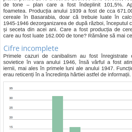
de tone – plan care a fost îndeplinit 101,5%. A
foametea. Producția anului 1939 a fost de cca 671.0
cereale în Basarabia, doar că trebuie luate în calc
1945-1946 dezorganizarea de după război, începutul co
și seceta din acei ani. Care a fost producția de cere
care au fost luate 162.000 de tone? Rămâne să mai ce
Cifre incomplete
Primele cazuri de canibalism au fost înregistrate d
sovietice în vara anului 1946, însă vârful a fost ati
iernii, mai ales în primele luni ale anului 1947. Funcțio
erau reticenți în a încredința hârtiei astfel de informații.