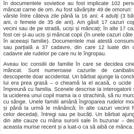
în documentele sovietice au fost implicate 102 per
mâncat carne de om. Au fost săvârșite 49 de omoruri: 
vârste între câteva zile până la 16 ani; 4 adulți (3 bă
ani, o femeie de 35 de ani). Am găsit 17 cazuri copi
vecini sau de pe stradă, uciși și mâncați; în alte 17 caz
fost cei și-au ucis și mâncat copii (în unele cazuri câte 
în aceeași familie). Documentele mai atestă consuma
sau parțială a 37 cadavre, din care 12 luate din ci
cadavre ale rudelor pe care nu le îngropau.
Aveau loc consilii de familie în care se decidea cine
mâncat. Sunt numeroase cazurile de canibali
descoperite doar accidental. Un bărbat ajunge la concl
lui era prea grasă – o cheamă la el acasă, o ucide
împreună cu familia. Scenele descrise la interogatorii 
la uciderea unui copil mama ia o strachină, să nu mur
cu sânge. Unele familii amână îngroparea rudelor mo
și până la urmă le mănâncă; în alte cazuri vecinii 
celor decedați, întregi sau pe bucăți. Un bărbat ajun
din alte cauze cu mâna surorii sale în buzunar – de
aceasta murise recent și a luat-o ca să aibă ce mânca.