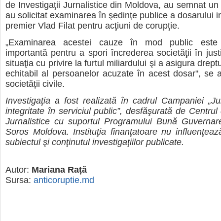
de Investigaţii Jurnalistice din Moldova, au semnat un 
au solicitat examinarea în şedinţe publice a dosarului in
premier Vlad Filat pentru acţiuni de corupţie.
„Examinarea acestei cauze în mod public este
importantă pentru a spori încrederea societăţii în justiţ
situaţia cu privire la furtul miliardului şi a asigura drep
echitabil al persoanelor acuzate în acest dosar", se a
societății civile.
Investigaţia a fost realizată în cadrul Campaniei „Jur
integritate în serviciul public”, desfăşurată de Centrul 
Jurnalistice cu suportul Programului Bună Guvernare
Soros Moldova. Instituţia finanţatoare nu influenţează
subiectul şi conţinutul investigaţiilor publicate.
Autor:
Mariana Rață
Sursa:
anticoruptie.md