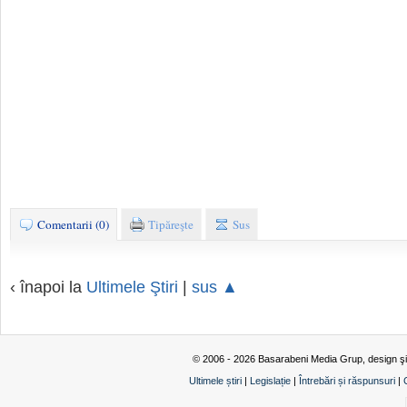
Comentarii (0)
Tipăreşte
Sus
‹ înapoi la
Ultimele Ştiri
|
sus ▲
© 2006 - 2026 Basarabeni Media Grup, design ş
Ultimele știri
|
Legislație
|
Întrebări și răspunsuri
|