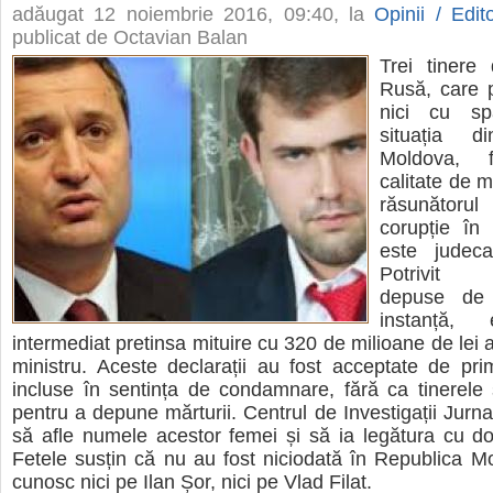
adăugat
12 noiembrie 2016, 09:40
, la
Opinii / Edito
publicat de Octavian Balan
Trei tinere 
Rusă, care p
nici cu sp
situația d
Moldova, f
calitate de m
răsunător
corupție în 
este judeca
Potrivit d
depuse de 
instanță,
intermediat pretinsa mituire cu 320 de milioane de lei a
ministru. Aceste declarații au fost acceptate de pri
incluse în sentința de condamnare, fără ca tinerele s
pentru a depune mărturii. Centrul de Investigații Jurnal
să afle numele acestor femei și să ia legătura cu do
Fetele susțin că nu au fost niciodată în Republica Mo
cunosc nici pe Ilan Șor, nici pe Vlad Filat.