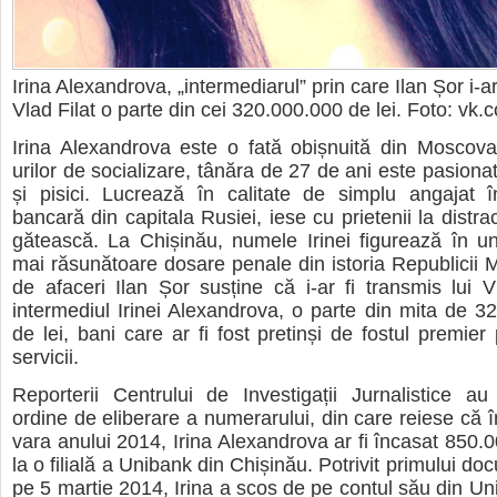
Irina Alexandrova, „intermediarul” prin care Ilan Șor i-ar 
Vlad Filat o parte din cei 320.000.000 de lei. Foto: vk.
Irina Alexandrova este o fată obișnuită din Moscova. 
urilor de socializare, tânăra de 27 de ani este pasionat
și pisici. Lucrează în calitate de simplu angajat înt
bancară din capitala Rusiei, iese cu prietenii la distracț
gătească. La Chișinău, numele Irinei figurează în un
mai răsunătoare dosare penale din istoria Republicii
de afaceri Ilan Șor susține că i-ar fi transmis lui Vl
intermediul Irinei Alexandrova, o parte din mita de 3
de lei, bani care ar fi fost pretinși de fostul premier 
servicii.
Reporterii Centrului de Investigații Jurnalistice a
ordine de eliberare a numerarului, din care reiese că î
vara anului 2014, Irina Alexandrova ar fi încasat 850.
la o filială a Unibank din Chișinău. Potrivit primului d
pe 5 martie 2014, Irina a scos de pe contul său din U