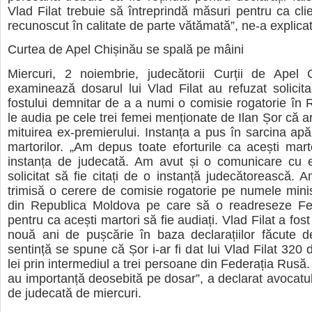
Vlad Filat trebuie să întreprindă măsuri pentru ca clie
recunoscut în calitate de parte vătămată”, ne-a explica
Curtea de Apel Chișinău se spală pe mâini
Miercuri, 2 noiembrie, judecătorii Curții de Apel 
examinează dosarul lui Vlad Filat au refuzat solicita
fostului demnitar de a a numi o comisie rogatorie în 
le audia pe cele trei femei menționate de Ilan Șor că ar
mituirea ex-premierului. Instanța a pus în sarcina apă
martorilor. „Am depus toate eforturile ca acești mart
instanța de judecată. Am avut și o comunicare cu ei
solicitat să fie citați de o instanță judecătorească. A
trimisă o cerere de comisie rogatorie pe numele ministr
din Republica Moldova pe care să o readreseze Fe
pentru ca acești martori să fie audiați. Vlad Filat a fo
nouă ani de pușcărie în baza declarațiilor făcute d
sentință se spune că Șor i-ar fi dat lui Vlad Filat 320
lei prin intermediul a trei persoane din Federația Rusă.
au importanță deosebită pe dosar”, a declarat avocatu
de judecată de miercuri.