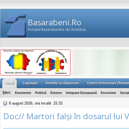
Basarabeni.Ro
Portalul Basarabenilor din România
Acasă
Legislaţie
Întrebări şi răspunsuri
Centre Universitare (Roman
Ştiri:
Eveniment
Politică
Externe
Integrare Europeană
Economie
Socia
8 august 2026, ora locală: 15:33
Doc// Martori falși în dosarul lui V