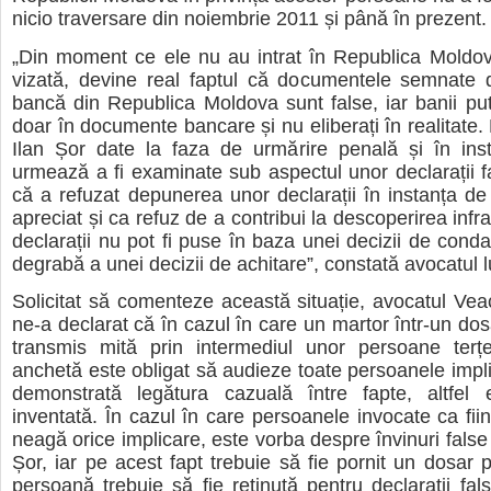
nicio traversare din noiembrie 2011 și până în prezent.
„Din moment ce ele nu au intrat în Republica Moldov
vizată, devine real faptul că documentele semnate d
bancă din Republica Moldova sunt false, iar banii pute
doar în documente bancare și nu eliberați în realitate. D
Ilan Șor date la faza de urmărire penală și în ins
urmează a fi examinate sub aspectul unor declarații fal
că a refuzat depunerea unor declarații în instanța de 
apreciat și ca refuz de a contribui la descoperirea infra
declarații nu pot fi puse în baza unei decizii de cond
degrabă a unei decizii de achitare”, constată avocatul lu
Solicitat să comenteze această situație, avocatul Ve
ne-a declarat că în cazul în care un martor într-un dos
transmis mită prin intermediul unor persoane terț
anchetă este obligat să audieze toate persoanele impli
demonstrată legătura cazuală între fapte, altfel 
inventată. În cazul în care persoanele invocate ca fiin
neagă orice implicare, este vorba despre învinuri false
Șor, iar pe acest fapt trebuie să fie pornit un dosar 
persoană trebuie să fie reținută pentru declarații fals