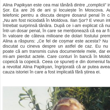
Alina Papikyan este cea mai tânără dintre „complicii” i
Șor. Ea are 26 de ani și locuiește în Moscova. A
telefonic pentru a discuta despre dosarul penal în c
„Nu am fost niciodată în Moldova. Ilan Șor? E vreun int
întrebat surprinsă tânăra. După ce i-am explicat că n
într-un dosar penal, în care se menționează că ea ar fi
în valoare de câteva milioane de dolari fostului premi
Alina a răspuns: „Ce fel de coșmar este acesta? Nu ț
discutat cu cineva despre un astfel de caz. Eu nu 
poate că am transmis cuiva documentele mele, dar eu
mi-am pierdut actele. Care conturi în bancă în Mol
copeică la copeică. Ceea ce spuneți e din domeniul fant
a revoltat Alina Papikyan, îngrijorată că ar putea ave
cauza istoriei în care a fost implicată fără știrea ei.