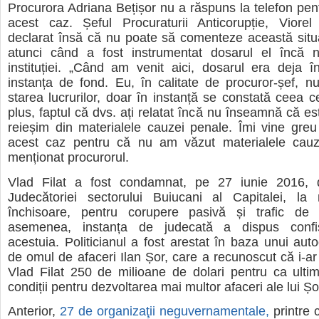
Procurora Adriana Bețișor nu a răspuns la telefon pe
acest caz. Șeful Procuraturii Anticorupție, Viorel
declarat însă că nu poate să comenteze această situ
atunci când a fost instrumentat dosarul el încă 
instituției. „Când am venit aici, dosarul era deja î
instanța de fond. Eu, în calitate de procuror-șef, 
starea lucrurilor, doar în instanță se constată ceea ce
plus, faptul că dvs. ați relatat încă nu înseamnă că es
reieșim din materialele cauzei penale. Îmi vine gre
acest caz pentru că nu am văzut materialele cauz
menționat procurorul.
Vlad Filat a fost condamnat, pe 27 iunie 2016, d
Judecătoriei sectorului Buiucani al Capitalei, l
închisoare, pentru corupere pasivă și trafic de 
asemenea, instanța de judecată a dispus confis
acestuia. Politicianul a fost arestat în baza unui au
de omul de afaceri Ilan Șor, care a recunoscut că i-ar 
Vlad Filat 250 de milioane de dolari pentru ca ulti
condiții pentru dezvoltarea mai multor afaceri ale lui Șo
Anterior,
27 de organizaţii neguvernamentale,
printre 