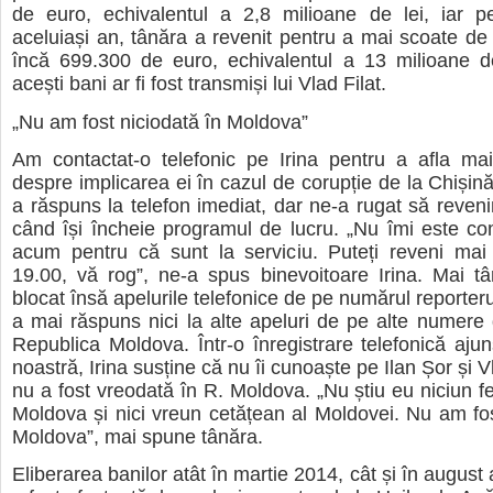
de euro, echivalentul a 2,8 milioane de lei, iar 
aceluiași an, tânăra a revenit pentru a mai scoate de
încă 699.300 de euro, echivalentul a 13 milioane de 
acești bani ar fi fost transmiși lui Vlad Filat.
„Nu am fost niciodată în Moldova”
Am contactat-o telefonic pe Irina pentru a afla mai
despre implicarea ei în cazul de corupție de la Chișin
a răspuns la telefon imediat, dar ne-a rugat să reven
când își încheie programul de lucru. „Nu îmi este c
acum pentru că sunt la serviciu. Puteți reveni mai
19.00, vă rog”, ne-a spus binevoitoare Irina. Mai tâ
blocat însă apelurile telefonice de pe numărul reporter
a mai răspuns nici la alte apeluri de pe alte numere 
Republica Moldova. Într-o înregistrare telefonică aju
noastră, Irina susține că nu îi cunoaște pe Ilan Șor și Vla
nu a fost vreodată în R. Moldova. „Nu știu eu niciun fe
Moldova și nici vreun cetățean al Moldovei. Nu am fos
Moldova”, mai spune tânăra.
Eliberarea banilor atât în martie 2014, cât și în august 