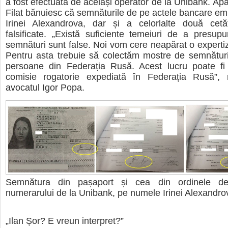
a fost efectuată de același operator de la Unibank. Apăr
Filat bănuiesc că semnăturile de pe actele bancare e
Irinei Alexandrova, dar și a celorlalte două cet
falsificate. „Există suficiente temeiuri de a presu
semnături sunt false. Noi vom cere neapărat o expertiz
Pentru asta trebuie să colectăm mostre de semnături
persoane din Federația Rusă. Acest lucru poate fi f
comisie rogatorie expediată în Federația Rusă”, 
avocatul Igor Popa.
Semnătura din pașaport și cea din ordinele de
numerarului de la Unibank, pe numele Irinei Alexandro
„Ilan Șor? E vreun interpret?”