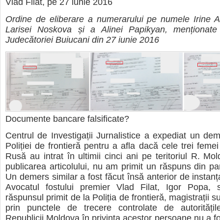
Vlad Filat, pe 27 iunie 2016
Ordine de eliberare a numerarului pe numele Irine A
Larisei Noskova și a Alinei Papikyan, menționate
Judecătoriei Buiucani din 27 iunie 2016
Documente bancare falsificate?
Centrul de Investigații Jurnalistice a expediat un de
Poliției de frontieră pentru a afla dacă cele trei feme
Rusă au intrat în ultimii cinci ani pe teritoriul R. Mo
publicarea articolului, nu am primit un răspuns din part
Un demers similar a fost făcut însă anterior de instanț
Avocatul fostului premier Vlad Filat, Igor Popa, 
răspunsul primit de la Poliția de frontieră, magistrații s
prin punctele de trecere controlate de autoritățile
Republicii Moldova în privința acestor persoane nu a fo