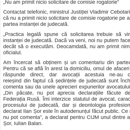
„Nu am primit nicio solicitare de comisie rogatorie”
Contactat telefonic, ministrul Justiției Vladimir Cebotar
că nu a primit nicio solicitare de comisie rogatorie pe 
partea instanței de judecată.
„Practica legală spune că solicitarea trebuie să vi
instanței de judecată. Dacă va veni, noi nu putem face
decât să o executăm. Deocamdată, nu am primit nimi
oficialul.
Am încercat să obținem și un comentariu din partea 
Pentru că se află în arest la domiciliu, omul de afacer
răspunde direct, dar avocații acestuia ne-au 
reieșind din faptul că ședințele de judecată sunt înch
comenta sau da unele aprecieri expunerilor avocatului l
„Din păcate, nu pot aprecia declarațiile făcute de
Federația Rusă. Îmi interzice statutul de avocat, carac
procesului de judecată, dar și deontologia profesio
declarat Ilan Șor este în autodenunțul făcut public. Ce
nu pot comenta”, a declarat pentru CIJM unul dintre avo
Șor, Iulian Balan.