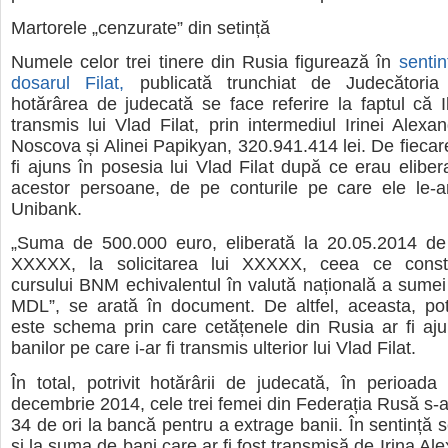
Martorele „cenzurate” din setință
Numele celor trei tinere din Rusia figurează în
sentin
dosarul Filat,
publicată trunchiat de Judecătoria
hotărârea de judecată se face referire la faptul că Il
transmis lui Vlad Filat, prin intermediul Irinei Alexan
Noscova și Alinei Papikyan, 320.941.414 lei. De fiecare
fi ajuns în posesia lui Vlad Filat după ce erau eliber
acestor persoane, de pe conturile pe care ele le-ar
Unibank.
„Suma de 500.000 euro, eliberată la 20.05.2014 de 
XXXXX, la solicitarea lui XXXXX, ceea ce consti
cursului BNM echivalentul în valută națională a sume
MDL”, se arată în document. De altfel, aceasta, potri
este schema prin care cetățenele din Rusia ar fi aj
banilor pe care i-ar fi transmis ulterior lui Vlad Filat.
În total, potrivit hotărârii de judecată, în perioa
decembrie 2014, cele trei femei din Federația Rusă s-ar
34 de ori la bancă pentru a extrage banii. În sentință s
și la suma de bani care ar fi fost transmisă de Irina A