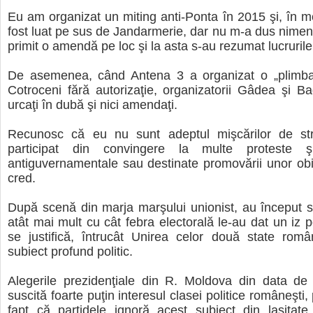
Eu am organizat un miting anti-Ponta în 2015 şi, în m
fost luat pe sus de Jandarmerie, dar nu m-a dus nimeni
primit o amendă pe loc şi la asta s-au rezumat lucruril
De asemenea, când Antena 3 a organizat o „plimbar
Cotroceni fără autorizaţie, organizatorii Gâdea şi B
urcaţi în dubă şi nici amendaţi.
Recunosc că eu nu sunt adeptul mişcărilor de st
participat din convingere la multe proteste şi
antiguvernamentale sau destinate promovării unor obi
cred.
După scenă din marja marşului unionist, au început sp
atât mai mult cu cât febra electorală le-au dat un iz p
se justifică, întrucât Unirea celor două state româ
subiect profund politic.
Alegerile prezidenţiale din R. Moldova din data de
suscită foarte puţin interesul clasei politice româneşti,
fapt că partidele ignoră acest subiect din laşitate