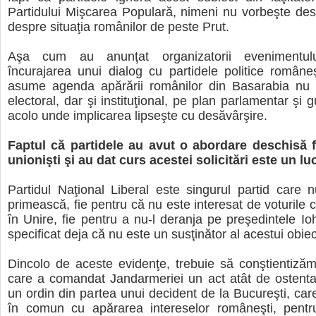
Partidului Mişcarea Populară, nimeni nu vorbeşte de
despre situaţia românilor de peste Prut.
Aşa cum au anunţat organizatorii evenimentulu
încurajarea unui dialog cu partidele politice româneş
asume agenda apărării românilor din Basarabia nu
electoral, dar şi instituţional, pe plan parlamentar şi
acolo unde implicarea lipseşte cu desăvârşire.
Faptul că partidele au avut o abordare deschisă fa
unionişti şi au dat curs acestei solicitări este un l
Partidul Naţional Liberal este singurul partid care n
primească, fie pentru că nu este interesat de voturile 
în Unire, fie pentru a nu-l deranja pe preşedintele Io
specificat deja că nu este un susţinător al acestui obiect
Dincolo de aceste evidenţe, trebuie să conştientiză
care a comandat Jandarmeriei un act atât de ostenta
un ordin din partea unui decident de la Bucureşti, car
în comun cu apărarea intereselor româneşti, pentr