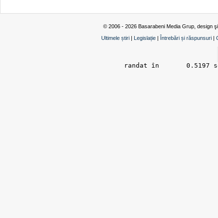
© 2006 - 2026 Basarabeni Media Grup, design ş
Ultimele știri
|
Legislație
|
Întrebări și răspunsuri
|
randat în 	0.