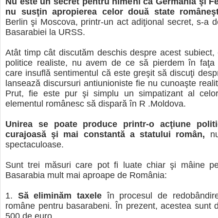
Nu este un secret pentru nimeni că Germania şi F
nu susţin apropierea celor două state româneşt
Berlin şi Moscova, printr-un act adiţional secret, s-a 
Basarabiei la URSS.
Atât timp cât discutăm deschis despre acest subiect
politice realiste, nu avem de ce să pierdem în faţa 
care insuflă sentimentul că este greşit să discuţi desp
lansează discursuri antiunioniste fie nu cunoaşte reali
Prut, fie este pur şi simplu un simpatizant al celo
elementul românesc să dispară în R .Moldova.
Unirea se poate produce printr-o acţiune polit
curajoasă şi mai constantă a statului român,
n
spectaculoase.
Sunt trei măsuri care pot fi luate chiar şi mâine p
Basarabia mult mai aproape de România:
1.
Să eliminăm taxele
în procesul de redobândire
române pentru basarabeni. În prezent, acestea sunt 
500 de euro.