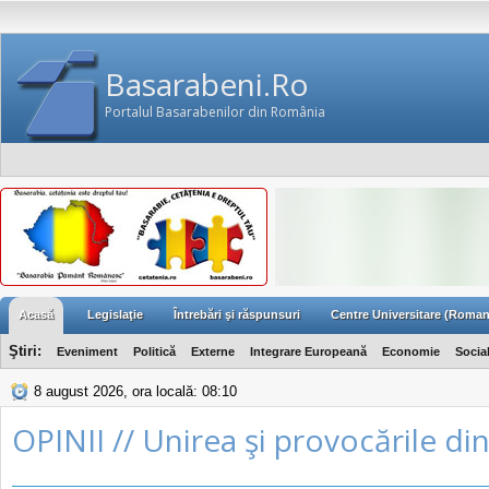
Basarabeni.Ro
Portalul Basarabenilor din România
Acasă
Legislaţie
Întrebări şi răspunsuri
Centre Universitare (Roman
Ştiri:
Eveniment
Politică
Externe
Integrare Europeană
Economie
Socia
8 august 2026, ora locală: 08:10
OPINII // Unirea şi provocările din