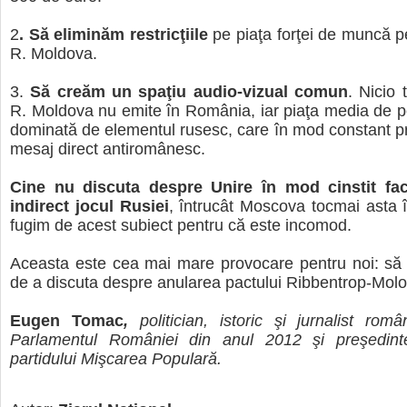
2
. Să eliminăm restricţiile
pe piaţa forţei de muncă pe
R. Moldova.
3.
Să creăm un spaţiu audio-vizual comun
. Nicio 
R. Moldova nu emite în România, iar piaţa media de p
dominată de elementul rusesc, care în mod constant 
mesaj direct antiromânesc.
Cine nu discuta despre Unire în mod cinstit fac
indirect jocul Rusiei
, întrucât Moscova tocmai asta î
fugim de acest subiect pentru că este incomod.
Aceasta este cea mai mare provocare pentru noi: să
de a discuta despre anularea pactului Ribbentrop-Mol
Eugen Tomac
,
politician, istoric şi jurnalist rom
Parlamentul României din anul 2012 şi preşedint
partidului Mişcarea Populară.