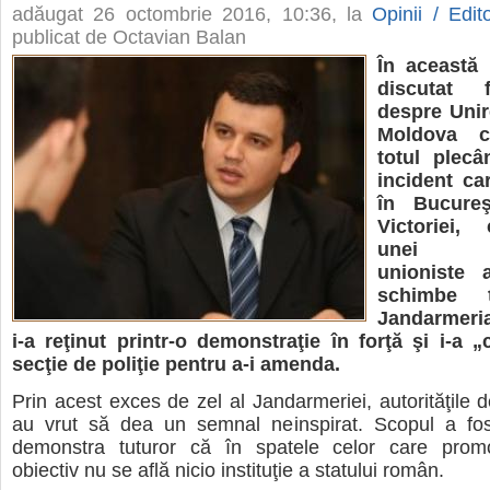
adăugat
26 octombrie 2016, 10:36
, la
Opinii / Edito
publicat de Octavian Balan
În această 
discutat 
despre Unir
Moldova c
totul plec
incident ca
în Bucureş
Victoriei, 
unei man
unioniste 
schimbe t
Jandarmeria 
i-a reţinut printr-o demonstraţie în forţă şi i-a 
secţie de poliţie pentru a-i amenda.
Prin acest exces de zel al Jandarmeriei, autorităţile d
au vrut să dea un semnal neinspirat. Scopul a fo
demonstra tuturor că în spatele celor care prom
obiectiv nu se află nicio instituţie a statului român.