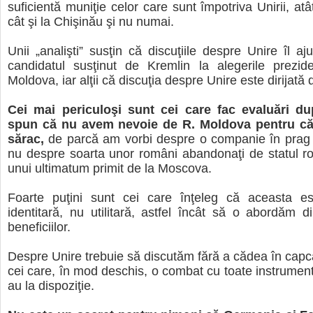
suficientă muniţie celor care sunt împotriva Unirii, atâ
cât şi la Chişinău şi nu numai.
Unii „analişti” susţin că discuţiile despre Unire îl a
candidatul susţinut de Kremlin la alegerile prezide
Moldova, iar alţii că discuţia despre Unire este dirijată
Cei mai periculoşi sunt cei care fac evaluări d
spun că nu avem nevoie de R. Moldova pentru că 
sărac,
de parcă am vorbi despre o companie în prag d
nu despre soarta unor români abandonaţi de statul r
unui ultimatum primit de la Moscova.
Foarte puţini sunt cei care înţeleg că aceasta es
identitară, nu utilitară, astfel încât să o abordăm d
beneficiilor.
Despre Unire trebuie să discutăm fără a cădea în capc
cei care, în mod deschis, o combat cu toate instrument
au la dispoziţie.