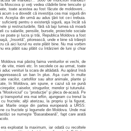
ăcută de irlandezi… 5000 de muncitori irlandezi!
a Moscova şi veţi vedea clădirile bine tencuite şi
poate, toate acestea au fost făcute de moldoveni...
ă acum s-a dovedit că investiţia cea mai sigură din
ni. Aceştia din urmă au adus ţării tot ce-i trebuia.
 suficienţi pentru o existenţă sigură, aşa încât să
mele şi restructurările, fără să laşi lumea să moară
eli cu salariile, pensiile, bursele, proiectele sociale
 se poate şi lucra şi trăi, Republica Moldova a fost
şă, „însorită”, pitorească, unde e bine să trăieşti
tru că aici lucrul nu este plătit bine. Nu mai vorbim
 era plătit sau plătit cu întârzieri de luni şi chiar
 Moldova mai păstra faima veniturilor ei vechi, de
r de vite, mierii etc. În secolele ce au urmat, toate
i aduc venituri la scara de altădată. Au apărut însă
i agonisească un ban în plus. Aşa cum în multe
e vacilor, cartofilor sau altor animale, plante şi
itate, în Moldova, am spune, e cazul să se pună
ireşelor, caiselor, strugurilor, merelor şi tutunului.
 “Moskviciul” cu “producţie” şi pleca de-acasă. Pe
i transportul era mai ieftin, ajungeam cu trenul la
 fructele; alţii aterizau, la propriu şi la figurat,
lar. Marile oraşe din partea europeană a URSS:
ne cu fructele şi legumele din Moldova. Unde mai
i astăzi se numeşte “Basarabeană”, fapt care arată
acolo.
 era exploatat la maximum, iar odată cu recoltele