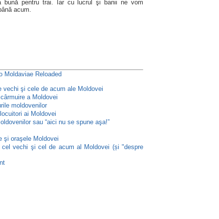
ună pentru trai. Iar cu lucrul şi banii ne vom
 până acum.
io Moldaviae Reloaded
le vechi şi cele de acum ale Moldovei
e cârmuire a Moldovei
rile moldovenilor
locuitori ai Moldovei
oldovenilor sau “aici nu se spune aşa!”
e şi oraşele Moldovei
 cel vechi şi cel de acum al Moldovei (și "despre
nt