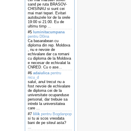
sand pe ruta BRASOV-
CHISINAU si sunt cei
mai mari tepari. Evitari
autobuzele lor de la orele
19:00 si 21:00. Eu de
ultimu timp ...
#5
luminitacumpana
pentru D0ina
Ca basarabean cu
diploma din rep. Moldova
, nu e nevoie de
echivalare dar ca romani
cu diploma de la Moldova
e necesar de echivalat la
CNRED. Cu o ase...
#6
adaiulica
pentru
nicu_d
salut, anul trecut nu a
fost nevoie de echivalare
de diploma cei de la
universitate ocupanduse
personal, dar trebuie sa
intrebi la universitatea
care ...
#7
lilik
pentru Bogdanpop
si tu ai scos vreodata
bani de pe siteul asta?
...