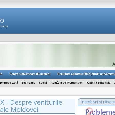
Ro
omânia
ri
Centre Universitare (Romania)
Rezultate admitere 2012 (studii universitar
are Europeană
Economie
Social
Românii de Pretutindeni
Opinii / Editoriale
X - Despre veniturile
Întrebări şi răspu
 ale Moldovei