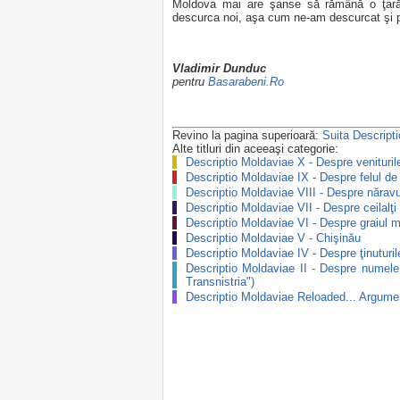
Moldova mai are şanse să rămână o ţară b
descurca noi, aşa cum ne-am descurcat şi
Vladimir Dunduc
pentru
Basarabeni.Ro
Revino la pagina superioară:
Suita Descript
Alte titluri din aceeaşi categorie:
Descriptio Moldaviae X - Despre venituri
Descriptio Moldaviae IX - Despre felul d
Descriptio Moldaviae VIII - Despre năravu
Descriptio Moldaviae VII - Despre ceilalţi 
Descriptio Moldaviae VI - Despre graiul m
Descriptio Moldaviae V - Chişinău
Descriptio Moldaviae IV - Despre ţinuturil
Descriptio Moldaviae II - Despre numele
Transnistria")
Descriptio Moldaviae Reloaded... Argume