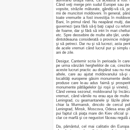
admirând uriaşa navă, că aceasta a fost f
Când veţi merge prin sudul Europei sau pe l
vopsite, străzile măturate, gândiţi-vă că, 
mii de muncitori moldoveni. În general, pân
toate vremurile a fost investiţia în moldove
Bani, în primul rând. Nu neapărat mulţi, dar
guvernezi ţara fără să-ţi baţi capul cu refor
de foame, dar şi fără să intri în mari cheltui
etc. Spre deosebire de multe alte ţări, unde
dintotdeauna considerată o provincie mărgina
şi să petreci. Dar nu şi să lucrezi, asta pen
de acele vremuri când lucrul pur şi simplu nu
ani de zile.
Desigur, Cantemir scria în perioada în care
pe urma vânzării hergheliilor de cai, cirezilo
aceste lucruri practic au dispărut sau nu ma
altele, care au ajutat moldovanului să-ş
localităţi europene găsim monumente dedicat
produse care le-au adus faimă şi prosper
monumente pătlăgelelor (şi roşii şi vinete), c
Când venea sezonul, moldovanul îşi încărca
vremuri, când vămile nu erau aşa de multe ş
Leningrad, cu geamantanele şi lăzile pline cu
chiar la Murmansk, dincolo de cercul po
Leningrad, Minsk, Moscova, Odesa erau pli
pui faptul că piaţa mare din Kiev oficial ş
clar ce marfă şi ce negustori făceau regulă 
Da, pământul, cel mai calitativ din Europa