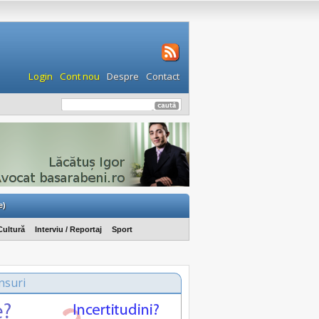
Login
Cont nou
Despre
Contact
e)
Cultură
Interviu / Reportaj
Sport
nsuri