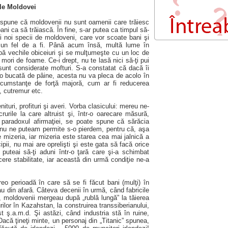
ale Moldovei
spune că moldovenii nu sunt oamenii care trăiesc
ni ca să trăiască. În fine, s-ar putea ca timpul să-
i noi specii de moldoveni, care vor scoate bani şi
 un fel de a fi. Până acum însă, multă lume în
ă vechile obiceiuri şi se mulţumeşte cu un loc de
 mori de foame. Ce-i drept, nu te lasă nici să-ţi pui
 sunt considerate mofturi. S-a constatat că dacă îi
 o bucată de pâine, acesta nu va pleca de acolo în
circumstanţe de forţă majoră, cum ar fi reducerea
i, cutremur etc.
turi, profituri şi averi. Vorba clasicului: mereu ne-
rurile la care altruist şi, într-o oarecare măsură,
 paradoxul afirmaţiei, se poate spune că sărăcia
 nu ne puteam permite s-o pierdem, pentru că, aşa
 mizeria, iar mizeria este starea cea mai jalnică a
pii, nu mai are oprelişti şi este gata să facă orice
 puteai să-ţi aduni într-o ţară care şi-a schimbat
cere stabilitate, iar această din urmă condiţie ne-a
o perioadă în care să se fi făcut bani (mulţi) în
u din afară. Câteva decenii în urmă, când fabricile
, moldovenii mergeau după „rublă lungă” la tăierea
ilor în Kazahstan, la construirea transsiberianului,
st ş.a.m.d. Şi astăzi, când industria stă în ruine,
 Dacă ţineţi minte, un personaj din „Titanic” spunea,