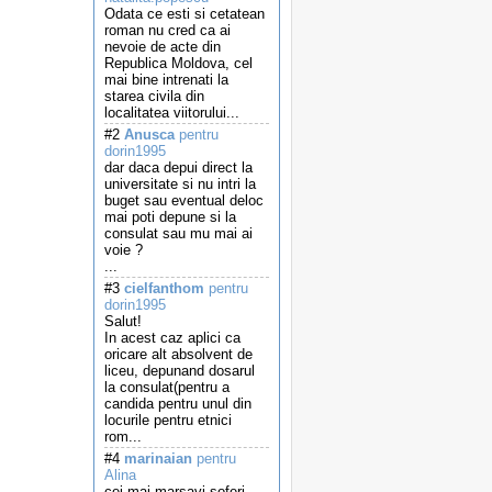
Odata ce esti si cetatean
roman nu cred ca ai
nevoie de acte din
Republica Moldova, cel
mai bine intrenati la
starea civila din
localitatea viitorului...
#2
Anusca
pentru
dorin1995
dar daca depui direct la
universitate si nu intri la
buget sau eventual deloc
mai poti depune si la
consulat sau mu mai ai
voie ?
...
#3
cielfanthom
pentru
dorin1995
Salut!
In acest caz aplici ca
oricare alt absolvent de
liceu, depunand dosarul
la consulat(pentru a
candida pentru unul din
locurile pentru etnici
rom...
#4
marinaian
pentru
Alina
cei mai marsavi soferi