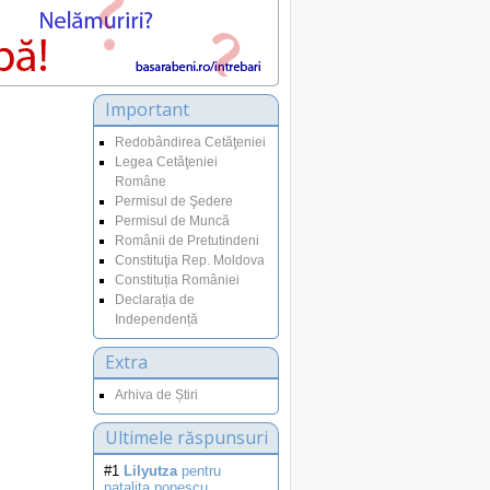
Important
Redobândirea Cetăţeniei
Legea Cetăţeniei
Române
Permisul de Şedere
Permisul de Muncă
Românii de Pretutindeni
Constituţia Rep. Moldova
Constituția României
Declarația de
Independență
Extra
Arhiva de Știri
Ultimele răspunsuri
#1
Lilyutza
pentru
natalita.popescu