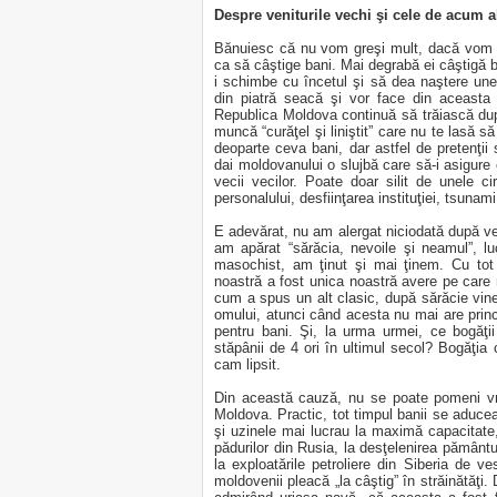
Despre veniturile vechi şi cele de acum 
Bănuiesc că nu vom greşi mult, dacă vom 
ca să câştige bani. Mai degrabă ei câştigă ba
i schimbe cu încetul şi să dea naştere une
din piatră seacă şi vor face din aceasta
Republica Moldova continuă să trăiască dup
muncă “curăţel şi liniştit” care nu te lasă să
deoparte ceva bani, dar astfel de pretenţii
dai moldovanului o slujbă care să-i asigure
vecii vecilor. Poate doar silit de unele 
personalului, desfiinţarea instituţiei, tsunam
E adevărat, nu am alergat niciodată după veni
am apărat “sărăcia, nevoile şi neamul”, luc
masochist, am ţinut şi mai ţinem. Cu tot
noastră a fost unica noastră avere pe care
cum a spus un alt clasic, după sărăcie vine
omului, atunci când acesta nu mai are princi
pentru bani. Şi, la urma urmei, ce bogăţii
stăpânii de 4 ori în ultimul secol? Bogăţia 
cam lipsit.
Din această cauză, nu se poate pomeni vre
Moldova. Practic, tot timpul banii se aducea
şi uzinele mai lucrau la maximă capacitate
pădurilor din Rusia, la desţelenirea pământur
la exploatările petroliere din Siberia de ve
moldovenii pleacă „la câştig” în străinătăţi.