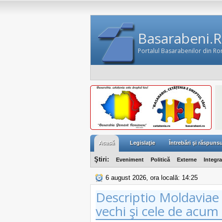
Basarabeni.
Portalul Basarabenilor din R
Acasă
Legislaţie
Întrebări şi răspunsu
Ştiri:
Eveniment
Politică
Externe
Integr
6 august 2026, ora locală: 14:25
Descriptio Moldaviae 
vechi şi cele de acum