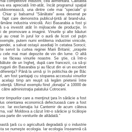
mai competitive industrii, cea alimentară. Calitatea
va era apreciată într-atât, încât programul spaţial
oldovenească, una dintre cele mai “speciale” şi
ă. Chiar şi balsamul “Sănătate” avea desenat pe
 fapt care demonstra publicul-ţintă al brand-ului.
rămâne industria vinicolă. Aici Basarabia a fost şi
s-a investit atât în mijloacele de producţie, în
i de promovare a imaginii. Vinurile şi alte băuturi
 au creat în jurul lor o aură de licori cel puţin
xemple, putem numi emblema industriei vinicole,
gendei, a salvat ostaşii asediaţi în cetatea Sorocii;
e servit la curtea reginei Marii Britanii; „oraşele
cu cele mai mari depozite de vin din lume. O altă
e se făceau vinurile noastre. Se ştie, că într-o
 bătute de un îngheţ, după care francezii, ca să-şi
ugurii din Basarabia şi au făcut din ei un excelent
 diferenţa? Până la urmă şi în politichia de pe Bâc
tfel, am fost şantajaţi cu stoparea accesului vinurilor
în acelaşi timp am reuşit să legăm prietenii între
xcelenţă. Ultimul exemplu fiind „donaţia” a 10000 de
 către administraţia palatului Cotroceni.
or timpurilor care a menţinut ţara în sărăcie a fost
 plus orientarea economică defectuoasă care a fost
itice. Iar exclamaţia lui Cantemir de acum câteva
uma, vai! Moldova a căzut într-o sărăcie şi ticăloşie
a parte din veniturile de altădată.”
astă ţară cu o agricultură degradată şi o industrie
asta se numeşte ecologia. Iar ecologia înseamnă că