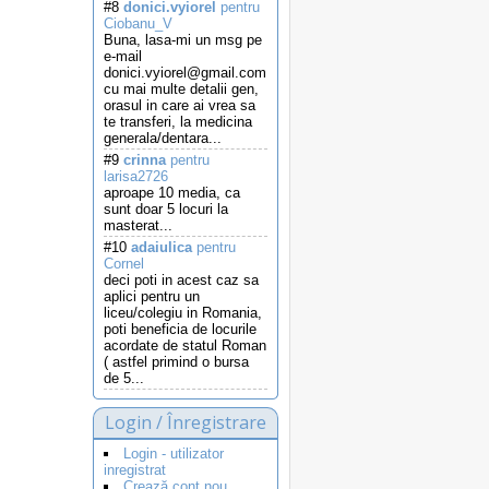
#8
donici.vyiorel
pentru
Ciobanu_V
Buna, lasa-mi un msg pe
e-mail
donici.vyiorel@gmail.com
cu mai multe detalii gen,
orasul in care ai vrea sa
te transferi, la medicina
generala/dentara...
#9
crinna
pentru
larisa2726
aproape 10 media, ca
sunt doar 5 locuri la
masterat...
#10
adaiulica
pentru
Cornel
deci poti in acest caz sa
aplici pentru un
liceu/colegiu in Romania,
poti beneficia de locurile
acordate de statul Roman
( astfel primind o bursa
de 5...
Login / Înregistrare
Login - utilizator
inregistrat
Crează cont nou