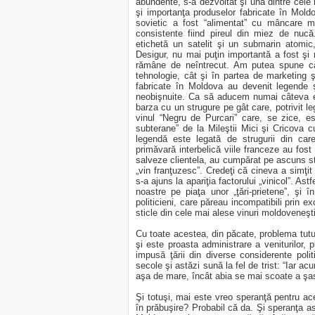
abundente, s-a dezvoltat şi una dintre cele 
şi importanţa produselor fabricate în Moldo
sovietic a fost “alimentat” cu mâncare m
consistente fiind pireul din miez de nuc
etichetă un satelit şi un submarin atomic,
Desigur, nu mai puţin importantă a fost şi 
rămâne de neîntrecut. Am putea spune că 
tehnologie, cât şi în partea de marketing ş
fabricate în Moldova au devenit legende şi
neobişnuite. Ca să aducem numai câteva e
barza cu un strugure pe gât care, potrivit le
vinul “Negru de Purcari” care, se zice, est
subterane” de la Mileştii Mici şi Cricova 
legendă este legată de strugurii din car
primăvară interbelică viile franceze au fost
salveze clientela, au cumpărat pe ascuns str
„vin franţuzesc”. Credeţi că cineva a simţit
s-a ajuns la apariţia factorului „vinicol”. As
noastre pe piaţa unor „ţări-prietene”, şi 
politicieni, care păreau incompatibili prin e
sticle din cele mai alese vinuri moldoveneşti
Cu toate acestea, din păcate, problema tutur
şi este proasta administrare a veniturilor,
impusă ţării din diverse considerente pol
secole şi astăzi sună la fel de trist: “Iar ac
aşa de mare, încât abia se mai scoate a şase
Şi totuşi, mai este vreo speranţă pentru ace
în prăbuşire? Probabil că da. Şi speranţa 