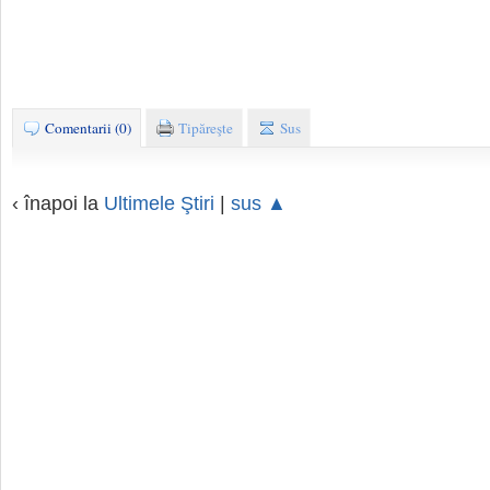
Comentarii (0)
Tipăreşte
Sus
‹ înapoi la
Ultimele Ştiri
|
sus ▲