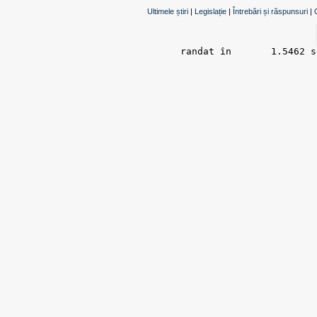
Ultimele știri
|
Legislație
|
Întrebări și răspunsuri
|
randat în 	1.