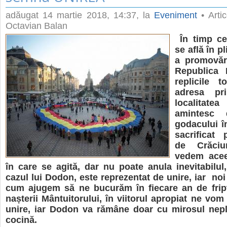
adăugat
14 martie 2018, 14:37
, la
Eveniment
• Artic
Octavian Balan
În timp c
se află în p
a promovări
Republica 
replicile t
adresa pri
localita
amintesc 
godacului în
sacrificat
de Crăciu
vedem acee
în care se agită, dar nu poate anula inevitabilul, 
cazul lui Dodon, este reprezentat de unire, iar noi
cum ajugem să ne bucurăm în fiecare an de fript
nașterii Mântuitorului, în viitorul apropiat ne vom
unire, iar Dodon va rămâne doar cu mirosul nepl
cocină.