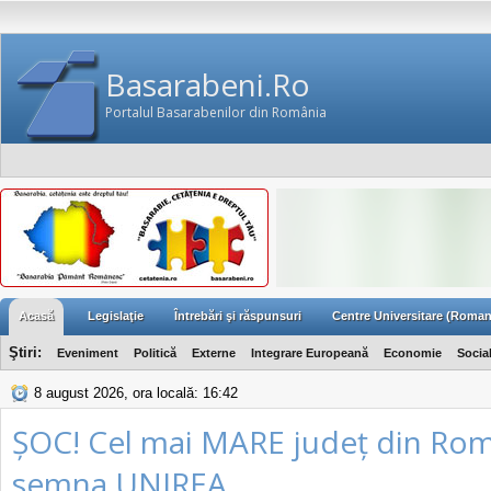
Basarabeni.Ro
Portalul Basarabenilor din România
Acasă
Legislaţie
Întrebări şi răspunsuri
Centre Universitare (Roman
Ştiri:
Eveniment
Politică
Externe
Integrare Europeană
Economie
Socia
8 august 2026, ora locală: 16:42
ȘOC! Cel mai MARE județ din Rom
semna UNIREA