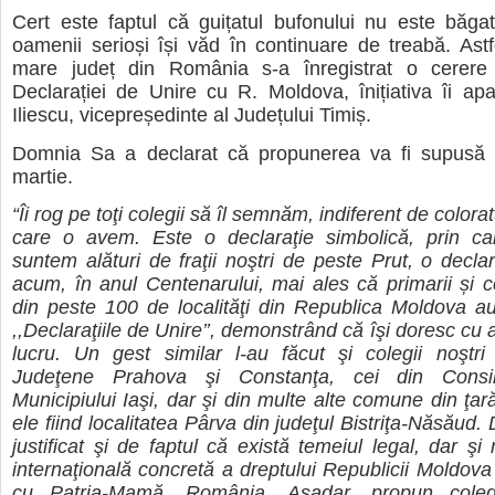
Cert este faptul că guițatul bufonului nu este băga
oamenii serioși își văd în continuare de treabă. Astf
mare județ din România s-a înregistrat o cerere
Declarației de Unire cu R. Moldova, înițiativa îi ap
Iliescu, vicepreședinte al Județului Timiș.
Domnia Sa a declarat că propunerea va fi supusă 
martie.
“Îi rog pe toţi colegii să îl semnăm, indiferent de colorat
care o avem. Este o declaraţie simbolică, prin c
suntem alături de fraţii noştri de peste Prut, o decla
acum, în anul Centenarului, mai ales că primarii și con
din peste 100 de localităţi din Republica Moldova a
,,Declaraţiile de Unire’’, demonstrând că îşi doresc cu
lucru. Un gest similar l-au făcut şi colegii noştri 
Judeţene Prahova şi Constanţa, cei din Consil
Municipiului Iaşi, dar şi din multe alte comune din ţar
ele fiind localitatea Pârva din judeţul Bistriţa-Năsăud
justificat şi de faptul că există temeiul legal, dar şi
internaţională concretă a dreptului Republicii Moldova
cu Patria-Mamă, România. Așadar, propun colegil