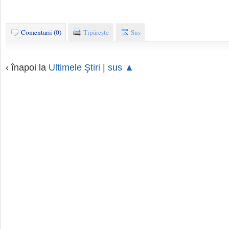
Comentarii (0)
Tipăreşte
Sus
‹ înapoi la
Ultimele Ştiri
|
sus ▲