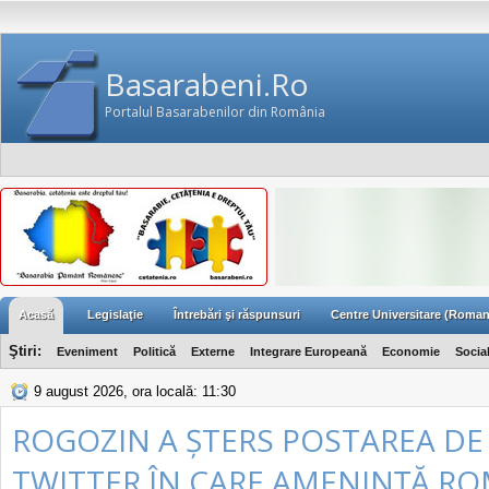
Basarabeni.Ro
Portalul Basarabenilor din România
Acasă
Legislaţie
Întrebări şi răspunsuri
Centre Universitare (Roman
Ştiri:
Eveniment
Politică
Externe
Integrare Europeană
Economie
Socia
9 august 2026, ora locală: 11:30
ROGOZIN A ȘTERS POSTAREA DE
TWITTER ÎN CARE AMENINȚĂ R