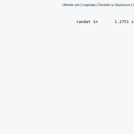
Ultimele știri
|
Legislație
|
Întrebări și răspunsuri
|
randat în 	1.