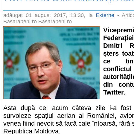
adăugat
01 august 2017, 13:30
, la
Externe
• Artic
Basarabeni.ro Basarabeni.ro
Vicepremi
Federaț
Dmitri R
șters toat
ce ți
confli
autorităț
din cont
Twitter.
Asta după ce, acum câteva zile i-a fost 
survoleze spațiul aerian al României, avio
venea fiind nevoit să facă cale întoarsă, fără 
Republica Moldova.