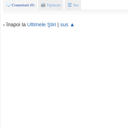
Comentarii (0)
Tipăreşte
Sus
‹ înapoi la
Ultimele Ştiri
|
sus ▲