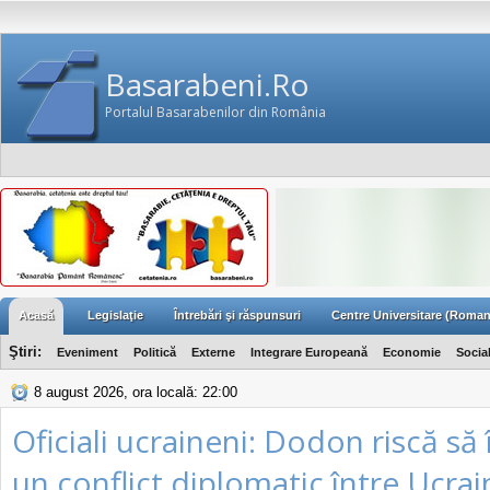
Basarabeni.Ro
Portalul Basarabenilor din România
Acasă
Legislaţie
Întrebări şi răspunsuri
Centre Universitare (Roman
Ştiri:
Eveniment
Politică
Externe
Integrare Europeană
Economie
Socia
8 august 2026, ora locală: 22:00
Oficiali ucraineni: Dodon riscă să
un conflict diplomatic între Ucrai