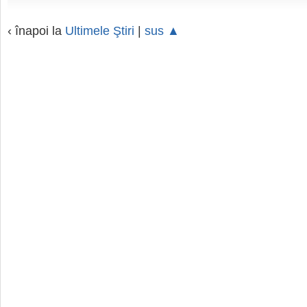
‹ înapoi la
Ultimele Ştiri
|
sus ▲