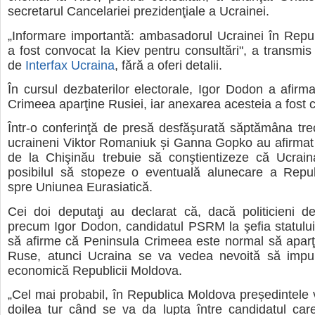
secretarul Cancelariei prezidenţiale a Ucrainei.
„Informare importantă: ambasadorul Ucrainei în Repu
a fost convocat la Kiev pentru consultări", a transmis 
de
Interfax Ucraina
, fără a oferi detalii.
În cursul dezbaterilor electorale, Igor Dodon a afirm
Crimeea aparţine Rusiei, iar anexarea acesteia a fost 
Într-o conferinţă de presă desfăşurată săptămâna trec
ucraineni Viktor Romaniuk și Ganna Gopko au afirmat c
de la Chişinău trebuie să conştientizeze că Ucrain
posibilul să stopeze o eventuală alunecare a Repub
spre Uniunea Eurasiatică.
Cei doi deputaţi au declarat că, dacă politicieni d
precum Igor Dodon, candidatul PSRM la şefia statului
să afirme că Peninsula Crimeea este normal să aparţ
Ruse, atunci Ucraina se va vedea nevoită să imp
economică Republicii Moldova.
„Cel mai probabil, în Republica Moldova președintele va
doilea tur când se va da lupta între candidatul car