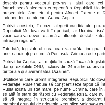
deschis pentru vectorul pro-rus și altul care cel
întruchipează alegerea europeană a Republicii Moldo
președintele Comitetului pentru Afaceri Externe al 
independent ucrainean, Ganna Gopko.
Potrivit acesteia, „în cazul alegerii candidatului pro-r
Republicii Moldova va fi în pericol, iar Ucraina risc
vecin care va deveni o sursă a influenței destabilizato
întreaga regiune”.
Totodată, legislatorul ucrainean s-a arătat indignat de
unor candidați precum că Peninsula Crimeea este parte
Potrivit lui Gopko, „afirmațiile în cauză încalcă legisla
dar și rezoluțiile ONU, inclusiv din 24 martie cu privire 
teritorială și suveranitatea Ucrainei”.
„Politicienii care promit integrarea Republicii Moldova
Federației Ruse trebuie să conștientizeze faptul că în
Rusia există un stat mare, pe nume Ucraina, care în
se află în stare de război cu Federația Rusă, care nu
să vă integrați în structurile promise”, a declarat
membrul grupului de prietenie Republica Moldova-Ucra