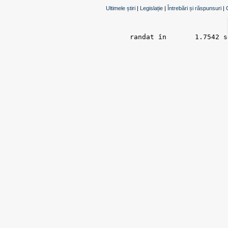
Ultimele știri
|
Legislație
|
Întrebări și răspunsuri
|
randat în 	1.