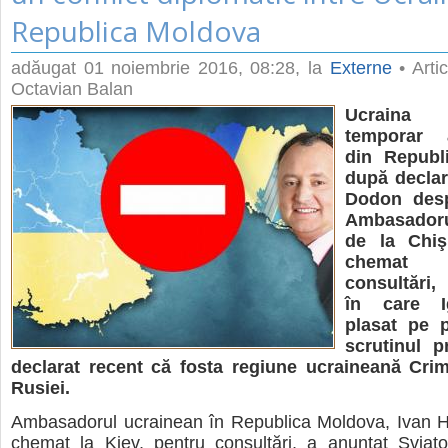
Republica Moldova
adăugat
01 noiembrie 2016, 08:28
, la
Externe
• Artic
Octavian Balan
Ucraina
temporar 
din Republ
după declara
Dodon desp
Ambasadoru
de la Chiş
chemat
consultări,
în care I
plasat pe p
scrutinul pr
declarat recent că fosta regiune ucraineană Cri
Rusiei.
Ambasadorul ucrainean în Republica Moldova, Ivan Hn
chemat la Kiev, pentru consultări, a anunţat Sviato