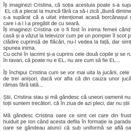
Îți imaginezi Cristina, că soția acestuia poate s-a sup
EL că a plecat la muncă fără ca să-i zică „Bună dimine
s-a supărat că a uitat intenționat acasă borcănașul
care i-a i l-a pregătit de cu seară.
Îți imaginezi Cristina ce o fi fost în inima femeii când
casă și a văzut la televizor cum pe un pompier îl scot p
clădire cuprinsă de flăcări, nu-l vedea la față, dar sim
spunea inima.
Cu ochii în lacrimi și-a cuprins cele două copile și se r
în tavan, că poate nu e EL, nu are cum să fie EL...
Îți închipui Cristina cum se vor mai uita la jucării, c
de trei anișori, dacă vor afla că din cauza unor jucă
rămas fără tată...
Știi, Cristina stau și mă gândesc că uneori oamenii nu
toții suntem trecători, că în ziua de azi pleci, dar nu știi
Mă gândesc Cristina oare ce simt cei care din frustră
huiduit pe Ion când acesta defila în formație la parad
oare se gândeau atunci că sub uniformă se află oa