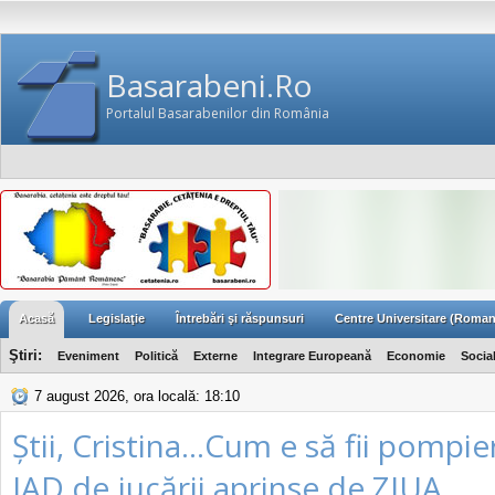
Basarabeni.Ro
Portalul Basarabenilor din România
Acasă
Legislaţie
Întrebări şi răspunsuri
Centre Universitare (Roman
Ştiri:
Eveniment
Politică
Externe
Integrare Europeană
Economie
Socia
7 august 2026, ora locală: 18:10
Știi, Cristina...Cum e să fii pompie
IAD de jucării aprinse de ZIUA