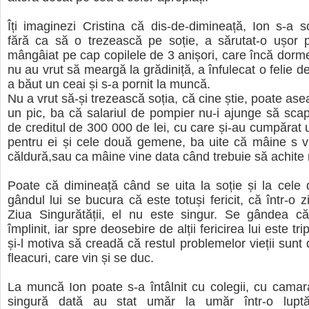
Îți imaginezi Cristina că dis-de-dimineață, Ion s-a sc
fără ca să o trezească pe soție, a sărutat-o ușor p
mângâiat pe cap copilele de 3 anișori, care încă dorme
nu au vrut să meargă la grădiniță, a înfulecat o felie d
a băut un ceai și s-a pornit la muncă.
Nu a vrut să-și trezească soția, că cine știe, poate ase
un pic, ba că salariul de pompier nu-i ajunge să sc
de creditul de 300 000 de lei, cu care și-au cumpărat
pentru ei și cele două gemene, ba uite că mâine s vi
căldură,sau ca mâine vine data când trebuie să achite 
Poate că dimineață când se uita la soție și la cele d
gândul lui se bucura că este totuși fericit, că într-o z
Ziua Singurătății, el nu este singur. Se gândea 
împlinit, iar spre deosebire de alții fericirea lui este tr
și-l motiva să creadă că restul problemelor vieții sunt
fleacuri, care vin și se duc.
La muncă Ion poate s-a întâlnit cu colegii, cu camar
singură dată au stat umăr la umăr într-o lupt