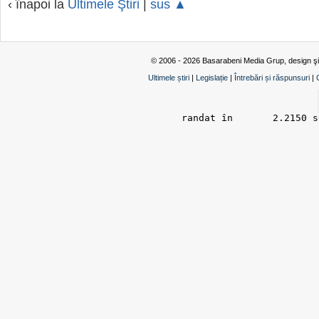
‹ înapoi la
Ultimele Ştiri
|
sus ▲
© 2006 - 2026 Basarabeni Media Grup, design ş
Ultimele știri
|
Legislație
|
Întrebări și răspunsuri
|
randat în 	2.