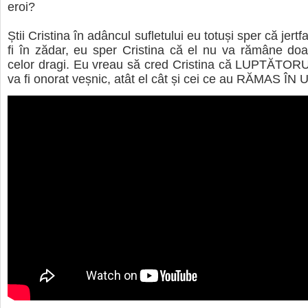
eroi?
Știi Cristina în adâncul sufletului eu totuși sper că jertf
fi în zădar, eu sper Cristina că el nu va rămâne doa
celor dragi. Eu vreau să cred Cristina că LUPTĂT
va fi onorat veșnic, atât el cât și cei ce au RĂMAS ÎN