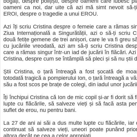
bogați, despre polițiști, despre oameni care iubesc pl
oameni ca noi, dar uite că azi mă simt nevoit să-ți
EROI, despre o tragedie a unui EROU.
Azi îți scriu Cristina despre o femeie care a rămas si
Ziua Internațională a Singurătății, azi o să-ți scriu C
două fetițe gemene de trei anișori, care le va fi greu 
cu jucăriile vreodată, azi am să-ți scriu Cristina d
care a rămas singur într-un iad de jucării în flăcări. Azi
Cristina, despre cum se întâmplă să pleci și să nu știi d
Știi Cristina, o țară întreagă a fost șocată de moa
totodată tragică a pompierului Ion, o țară întreagă a v
său a fost scos pe brațe de colegi, din iadul unor jucării 
Îți închipui Cristina că Ion de mic copil și-ar fi dorit să
lupte cu flăcările, să salveze vieți și să facă asta pe
suflet de erou, nu pentru bani.
La 27 de ani ai săi a dus multe lupte cu flăcările, iar
continuat să salveze vieți, uneori poate punând prior
altora decât pe cea a celor apropiați.