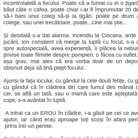
incontrolabilă a focului. Poate că a fumat cu ei o țiga
băut câte o cafea, poate chiar i-ar fi împrumutat 20 de 
să-i bani unui coleg să-și ia țigări, poate pe drum
colege, sau unei trecătoare, poate...cine mai știe...
Și deodată s-a dat alarma, incendiu la Ciocana, arde
jucării, Ion conștient că merge la luptă cu focul, s-a 
spre autospecială, avea experiență, îi plăcea la neb
privise toate filmele despre pompieri, o făcea cu suflet.
așa grav, mai ales că era vorba doar de un depozi
obișnuit deja să țină piept focului.
Ajunși la fața locului, cu gândul la cele două fetițe, cu g
cu gândul că în clădirea din care fumul des mânat d
cer, se află un tată, sau o mamă care este așteptat
copii, s-a avântat în luptă.
A intrat ca un EROU în clădire, i-a găsit pe cei ce a
ajutor, iar când erau aproape toți scoși în afara peric
prins într-un perete.