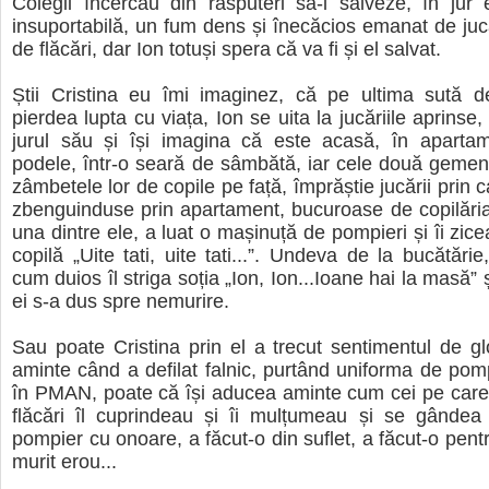
Colegii încercau din răsputeri să-l salveze, în jur
insuportabilă, un fum dens și înecăcios emanat de jucă
de flăcări, dar Ion totuși spera că va fi și el salvat.
Știi Cristina eu îmi imaginez, că pe ultima sută d
pierdea lupta cu viața, Ion se uita la jucăriile aprinse,
jurul său și își imagina că este acasă, în apartame
podele, într-o seară de sâmbătă, iar cele două gemene
zâmbetele lor de copile pe față, împrăștie jucării prin
zbenguinduse prin apartament, bucuroase de copilăria
una dintre ele, a luat o mașinuță de pompieri și îi zic
copilă „Uite tati, uite tati...”. Undeva de la bucătări
cum duios îl striga soția „Ion, Ion...Ioane hai la masă” 
ei s-a dus spre nemurire.
Sau poate Cristina prin el a trecut sentimentul de gl
aminte când a defilat falnic, purtând uniforma de pom
în PMAN, poate că își aducea aminte cum cei pe care 
flăcări îl cuprindeau și îi mulțumeau și se gândea
pompier cu onoare, a făcut-o din suflet, a făcut-o pen
murit erou...