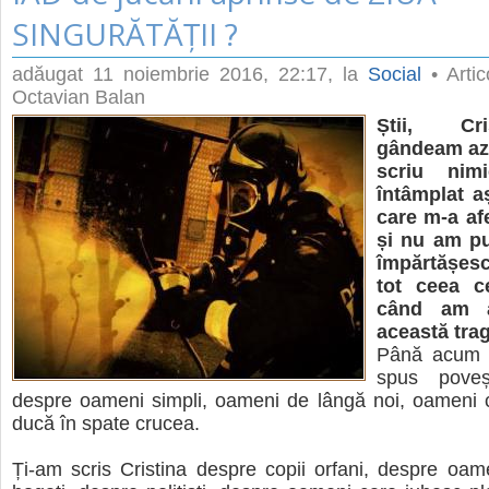
SINGURĂTĂȚII ?
adăugat
11 noiembrie 2016, 22:17
, la
Social
• Artic
Octavian Balan
Știi, Cr
gândeam azi
scriu nim
întâmplat a
care m-a af
și nu am pu
împărtășesc
tot ceea c
când am a
această tra
Până acum C
spus poveș
despre oameni simpli, oameni de lângă noi, oameni c
ducă în spate crucea.
Ți-am scris Cristina despre copii orfani, despre oam