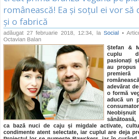
românească! Ea și soțul ei vor să
și o fabrică
adăugat
27 februarie 2018, 12:34
, la
Social
• Artic
Octavian Balan
Ștefan & M
cuplu d
pasionați și
au propus 
premieră
româneas
adevărat de 
o formă veg
aducă un p
consumato
Neobiș
sănătoasă, 
ca bază nuci de caju și migdale activate, cultu
condimente atent selectate, iar cuplul are deja pro
Proiectul lor se numește Rawckers, iar în curând f