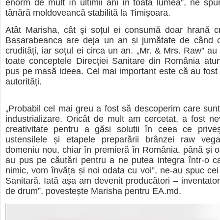
enorm de mult în ultimii ani în toată lumea”, ne sp
tânără moldoveancă stabilită la Timișoara.
Atât Marisha, cât și soțul ei consumă doar hrană c
Basarabeanca are deja un an și jumătate de când
crudități, iar soțul ei circa un an. „Mr. & Mrs. Raw” a
toate conceptele Direcției Sanitare din România atu
pus pe masă ideea. Cel mai important este că au fost s
autorități.
„Probabil cel mai greu a fost să descoperim care sun
industrializare. Oricât de mult am cercetat, a fost n
creativitate pentru a găsi soluții în ceea ce prive
ustensilele și etapele preparării brânzei raw veg
domeniu nou, chiar în premieră în România, până și oa
au pus pe căutări pentru a ne putea integra într-o ca
nimic, vom învăța și noi odata cu voi”, ne-au spuc cei 
Sanitară. Iată așa am devenit producători – inventatori
de drum”, povestește Marisha pentru EA.md.