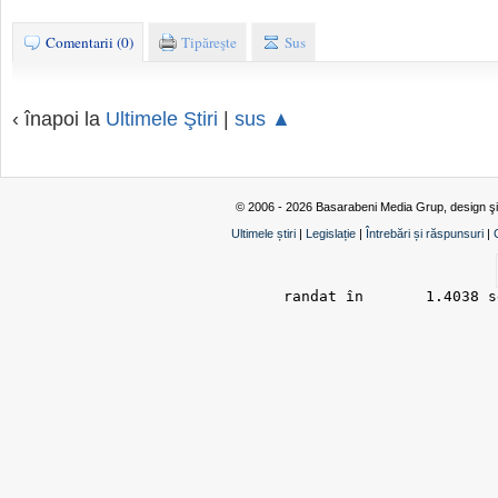
Comentarii (0)
Tipăreşte
Sus
‹ înapoi la
Ultimele Ştiri
|
sus ▲
© 2006 - 2026 Basarabeni Media Grup, design ş
Ultimele știri
|
Legislație
|
Întrebări și răspunsuri
|
randat în 	1.