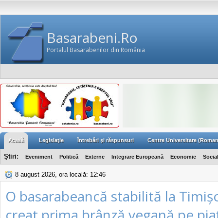
Basarabeni.Ro
Portalul Basarabenilor din România
Acasă
Legislaţie
Întrebări şi răspunsuri
Centre Universitare (Roman
Ştiri:
Eveniment
Politică
Externe
Integrare Europeană
Economie
Socia
8 august 2026, ora locală: 12:46
O basarabeancă stabilită la Timiș
creat prima brânză vegană pe pia