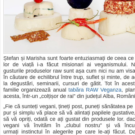
Ștefan și Marisha sunt foarte entuziasmați de ceea ce 
lor de viață i-a făcut misionari ai veganismului. 
g
usturile produselor raw sunt așa cum nici nu am vis
în căutare de echilibrul între trup, suflet și minte, de 
la degustări, seminarii, cursuri de gătit. Tot în aces
familie organizează anual
tabăra RAW Veganza
, plan
acesta, într-un „colțișor de rai” din județul Alba, Român
„Fie că sunteți vegani, țineți post, puneți sănătatea pe
pur și simplu vă place să vă alintați papilele gustative
să vă opriți, odată ce ați gustat din produsele lor. da
vegani vă învităm în „clubul nostru” și vă înc
urmați
instinctul în alegerile pe care le-ați făcut.
Da