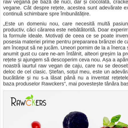
raw vegană pe bază de nuci, dar și ciocolată, cracke
vegane. Cât despre rețete, acestea sunt adevărate e
continuă schimbare spre îmbunătățire.
„Este un domeniu nou, care necesită multă pasiun
productiv, căci cărarea este nebătătorită. Doar experi
la formule ideale.
Motivați de ceea ce se poate invent
posesia materiei prime pentru prepararea brânzei de ca
am început să ne jucăm. Uneori pornim de la a înerca
anumit gust cu care ne-am întâlnit, alteori greșim la pr
rețete și ajungem să descoperim ceva nou. Așa a apăru
noastră iaurtul raw vegan de caju, care nu se deose
deloc de cel clasic. Ștefan, soțul meu, este un adevăr
bucătărie și nu s-a lăsat până nu a inventat rețetel
baza produselor Rawckers”, mai povestește tânăra ba