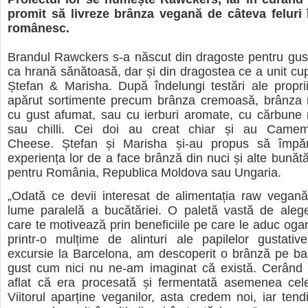
promit să livreze brânza vegană de câteva feluri î
românesc.
Brandul Rawckers s-a născut din dragoste pentru gus
ca hrană sănătoasă, dar și din dragostea ce a unit cu
Ștefan & Marisha.
După îndelungi testări ale proprii
apărut sortimente precum brânza cremoasă, brânza 
cu gust afumat, sau cu ierburi aromate, cu cărbune 
sau chilli. Cei doi au creat chiar și au Camem
Cheese. Ștefan și Marisha și-au propus să împăr
experiența lor de a face brânză din nuci și alte bunăt
pentru România, Republica Moldova sau Ungaria.
„Odată ce devii interesat de alimentația raw vegană
lume paralelă a bucătăriei. O paletă vastă de alege
care te motivează prin beneficiile pe care le aduc ogan
printr-o mulțime de alinturi ale papilelor gustative
excursie la
Barcelona, am descoperit o brânză pe ba
gust cum nici nu ne-am imaginat că există. Cerând i
aflat că era procesată și fermentată asemenea celei
Viitorul aparține veganilor, asta credem noi, iar tend