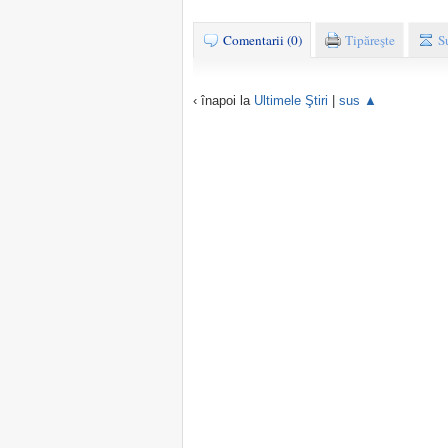
Comentarii (0)
Tipăreşte
S
‹ înapoi la
Ultimele Ştiri
|
sus ▲