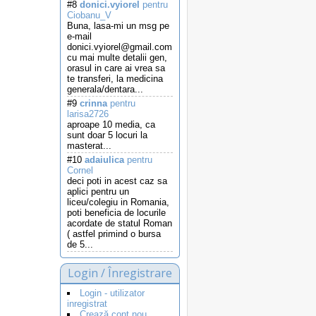
#8
donici.vyiorel
pentru
Ciobanu_V
Buna, lasa-mi un msg pe
e-mail
donici.vyiorel@gmail.com
cu mai multe detalii gen,
orasul in care ai vrea sa
te transferi, la medicina
generala/dentara...
#9
crinna
pentru
larisa2726
aproape 10 media, ca
sunt doar 5 locuri la
masterat...
#10
adaiulica
pentru
Cornel
deci poti in acest caz sa
aplici pentru un
liceu/colegiu in Romania,
poti beneficia de locurile
acordate de statul Roman
( astfel primind o bursa
de 5...
Login / Înregistrare
Login - utilizator
inregistrat
Crează cont nou