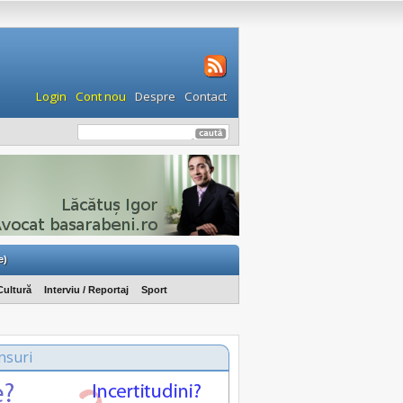
Login
Cont nou
Despre
Contact
e)
Cultură
Interviu / Reportaj
Sport
nsuri