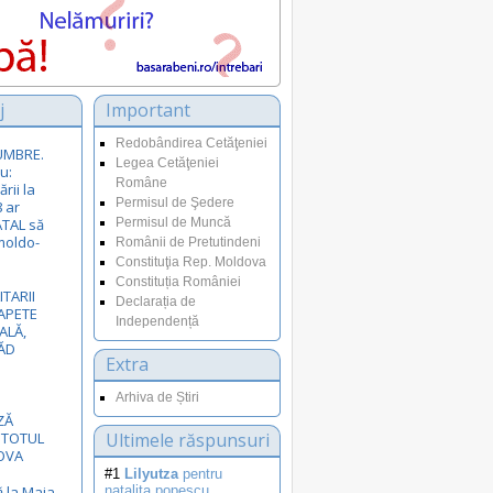
j
Important
Redobândirea Cetăţeniei
SUMBRE.
Legea Cetăţeniei
u:
Române
rii la
Permisul de Şedere
8 ar
ATAL să
Permisul de Muncă
moldo-
Românii de Pretutindeni
Constituţia Rep. Moldova
Constituția României
ITARII
Declarația de
APETE
Independență
ALĂ,
ĂD
Extra
Arhiva de Știri
ZĂ
 TOTUL
Ultimele răspunsuri
OVA
#1
Lilyutza
pentru
ă la Maia
natalita.popescu