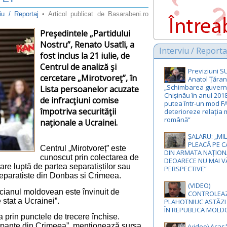
viu / Reportaj
• Articol publicat de Basarabeni.ro
Preşedintele „Partidului
Nostru”, Renato Usatîi, a
Interviu / Reporta
fost inclus la 21 iulie, de
Centrul de analiză şi
Previziuni 
cercetare „Mirotvoreţ”, în
Anatol Țăran
„Schimbarea guvernă
Lista persoanelor acuzate
Chișinău în anul 201
de infracţiuni comise
putea într-un mod F
împotriva securităţii
deterioreze relația 
română”
naţionale a Ucrainei.
ȘALARU: „MIL
PLEACĂ PE C
Centrul „Mirotvoreț” este
DIN ARMATA NAȚION
cunoscut prin colectarea de
DEOARECE NU MAI V
care luptă de partea separatiștilor sau
PERSPECTIVE”
 separatiste din Donbas si Crimeea.
(VIDEO)
iticianul moldovean este învinuit de
CONTROLEA
 stat a Ucrainei”.
PLAHOTNIUC ASTĂZI
ÎN REPUBLICA MOLD
ea prin punctele de trecere închise.
 ocupante din Crimeea”, menționează sursa
(video) Acas