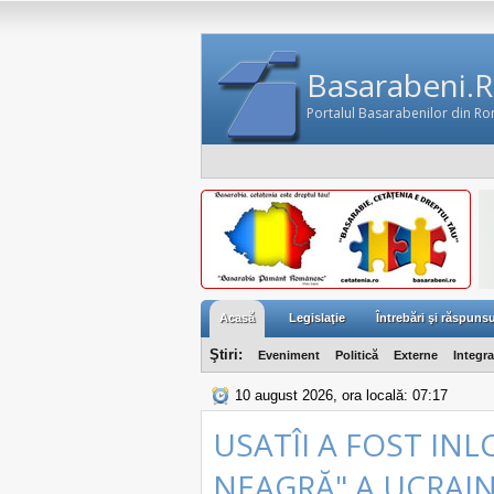
Basarabeni.
Portalul Basarabenilor din R
Acasă
Legislaţie
Întrebări şi răspunsu
Ştiri:
Eveniment
Politică
Externe
Integr
10 august 2026, ora locală: 07:17
USATÎI A FOST INL
NEAGRĂ" A UCRAI