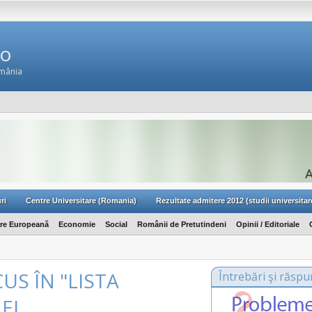
Ro
omânia
ri
Centre Universitare (Romania)
Rezultate admitere 2012 (studii universitar
are Europeană
Economie
Social
Românii de Pretutindeni
Opinii / Editoriale
CUS ÎN "LISTA
Întrebări şi răspu
NEI