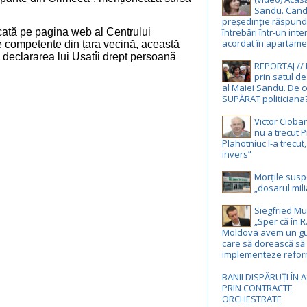
Sandu. Cand
președinție răspund
întrebări într-un inte
cată pe pagina web al Centrului
acordat în apartame
le competente din țara vecină, această
a declararea lui Usatîi drept persoană
REPORTAJ //
prin satul de
al Maiei Sandu. De c
SUPĂRAT politiciana
Victor Cioba
nu a trecut P
Plahotniuc l-a trecut
invers”
Morțile susp
„dosarul mili
Siegfried Mu
„Sper că în R
Moldova avem un g
care să dorească să
implementeze refor
BANII DISPĂRUȚI ÎN 
PRIN CONTRACTE
ORCHESTRATE