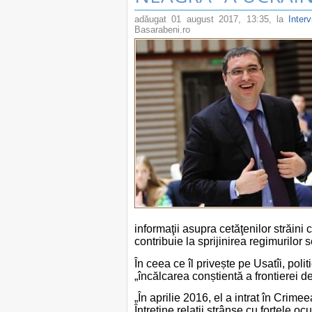
adăugat
01 august 2017, 13:35
, la
Inter
Basarabeni.ro
informaţii asupra cetăţenilor străini 
contribuie la sprijinirea regimurilor
În ceea ce îl privește pe Usatîi, pol
„încălcarea conștientă a frontierei de
„În aprilie 2016, el a intrat în Crime
Întreține relații strânse cu forțele