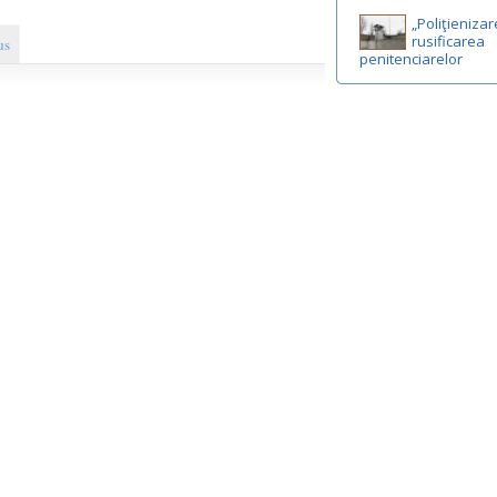
„Poliţienizar
rusificarea
us
penitenciarelor