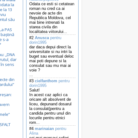
Odata ce esti si cetatean
idata la
roman nu cred ca ai
e la 13
nevoie de acte din
rviu
Republica Moldova, cel
ntul său
mai bine intrenati la
starea civila din
 La PAS
localitatea viitorului...
 baștină
#2
Anusca
pentru
e s-a
dorin1995
?
dar daca depui direct la
universitate si nu intri la
nu: „DNA
buget sau eventual deloc
rutul, dar
mai poti depune si la
, în sens
consulat sau mu mai ai
voie ?
...
ecte din
#3
cielfanthom
pentru
ardului”
dorin1995
Salut!
reșan:
In acest caz aplici ca
.
oricare alt absolvent de
uvern
liceu, depunand dosarul
la consulat(pentru a
candida pentru unul din
mele”
locurile pentru etnici
rom...
ASFALT
#4
marinaian
pentru
Alina
cei mai marsavi soferi