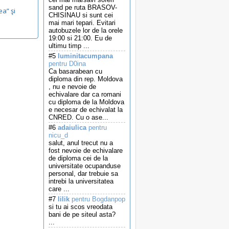
sand pe ruta BRASOV-
ea” şi
CHISINAU si sunt cei
mai mari tepari. Evitari
autobuzele lor de la orele
19:00 si 21:00. Eu de
ultimu timp ...
#5
luminitacumpana
pentru D0ina
Ca basarabean cu
diploma din rep. Moldova
, nu e nevoie de
echivalare dar ca romani
cu diploma de la Moldova
e necesar de echivalat la
CNRED. Cu o ase...
#6
adaiulica
pentru
nicu_d
salut, anul trecut nu a
fost nevoie de echivalare
de diploma cei de la
universitate ocupanduse
personal, dar trebuie sa
intrebi la universitatea
care ...
#7
lilik
pentru Bogdanpop
si tu ai scos vreodata
bani de pe siteul asta?
...