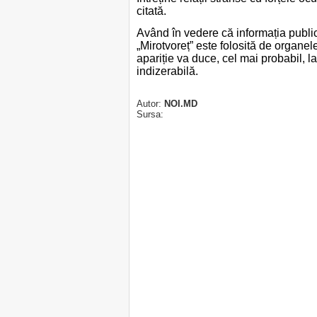
citată.
Având în vedere că informația publi
„Mirotvoreț” este folosită de organe
apariție va duce, cel mai probabil, l
indizerabilă.
Autor:
NOI.MD
Sursa: