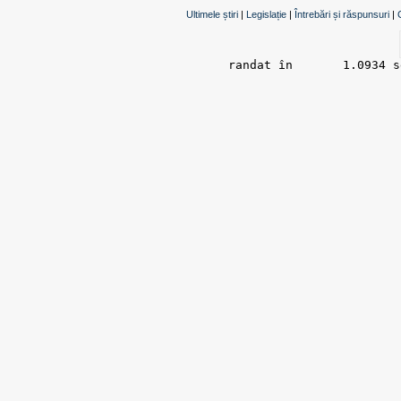
Ultimele știri
|
Legislație
|
Întrebări și răspunsuri
|
randat în 	1.