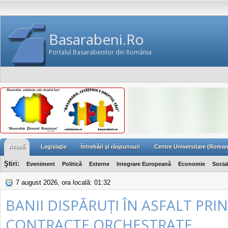
Basarabeni.Ro
Portalul Basarabenilor din România
Acasă
Legislaţie
Întrebări şi răspunsuri
Centre Universitare (Roman
Ştiri:
Eveniment
Politică
Externe
Integrare Europeană
Economie
Socia
7 august 2026, ora locală: 01:32
BANII DISPĂRUȚI ÎN ASFALT PRIN
CONTRACTE ORCHESTRATE