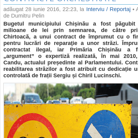
adăugat
28 iunie 2016, 22:23
, la
Interviu / Reportaj
• A
de Dumitru Pelin
Bugetul municipiului Chișinău a fost păgubi
milioane de lei prin semnarea, de către pri
Chirtoacă, a unui contract de împrumut cu o f
pentru lucrări de reparaţie a unor străzi. Împr
contractat ilegal, iar Primăria Chișinău a f
„argument” o expertiză realizată, în mai 2010
Candu, actualul președinte al Parlamentului. Cont
reabilitarea străzilor a fost atribuit cu dedicație
controlată de frații Sergiu și Chiril Lucinschi.