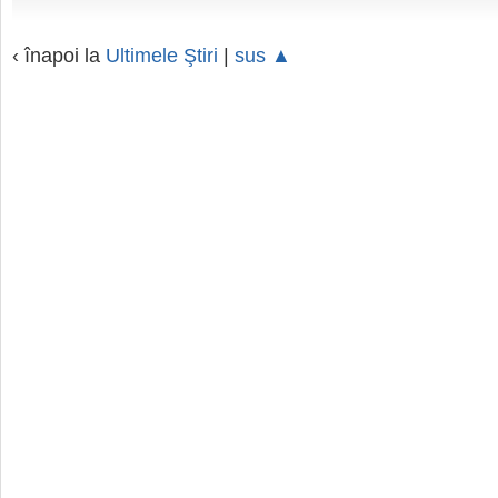
‹ înapoi la
Ultimele Ştiri
|
sus ▲