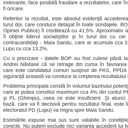
irelevante, face posibilă fraudare a rezultatelor, care î
fi oricare.
Referitor la rezultat, este absolut evidenţă accedere
turul doi, care conduce detaşat în toate sondajele. B
Opiniei Publice) îl creditează cu 41,5%. Aproximativ ac
îl obţine liderul socialiştilor şi în turul doi cu cei
contracandidaţi - Maia Sandu, care ar acumula cca 2
Lupu cu cca 13,2%.
Cu o precizare - datele BOP au fost culese până la 
Andrei Năstase că se retrage din cursa în favoarea
care este candidatul comun susţinut de PAS, PPD
siguranţă această va conduce la creşterea rezultatului 
Problema principala constă în volumul bazinului potenţi
care ar putea constitui maximum cca 4% din contul 
şi PL (Ghimpu), ceea ce este insuficient. Şi atunci
bază, care va fi decisivă pentru rezultatul final, este 
electoratul PD (Lupu) va migra spre Maia Sandu.
Estimările expuse mai sus sunt valabile în condiţiil
corecte. Nu putem exclude nici varianta accederii lui 