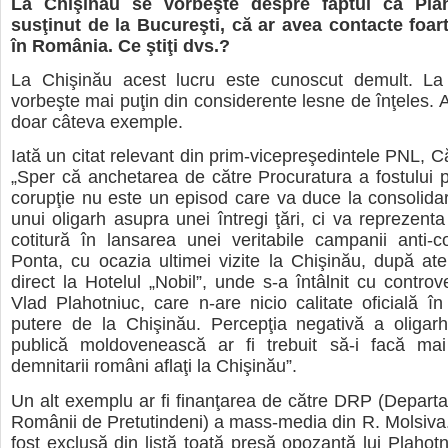
La Chişinău se vorbeşte despre faptul că Plah
susţinut de la Bucureşti, că ar avea contacte foar
în România. Ce ştiţi dvs.?
La Chişinău acest lucru este cunoscut demult. La
vorbeşte mai puţin din considerente lesne de înţeles.
doar câteva exemple.
Iată un citat relevant din prim-vicepreşedintele PNL, C
„Sper că anchetarea de către Procuratura a fostului 
corupţie nu este un episod care va duce la consolidar
unui oligarh asupra unei întregi ţări, ci va reprezen
cotitură în lansarea unei veritabile campanii anti-co
Ponta, cu ocazia ultimei vizite la Chişinău, după at
direct la Hotelul „Nobil”, unde s-a întâlnit cu controv
Vlad Plahotniuc, care n-are nicio calitate oficială în 
putere de la Chişinău. Percepţia negativă a oligarh
publică moldovenească ar fi trebuit să-i facă mai
demnitarii români aflaţi la Chişinău”.
Un alt exemplu ar fi finanţarea de către DRP (Depart
Românii de Pretutindeni) a mass-media din R. Molsiva.
fost exclusă din listă toată presă opozantă lui Plahotn