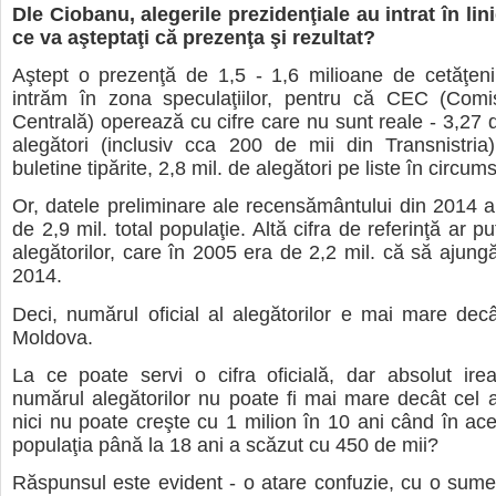
Dle Ciobanu, alegerile prezidenţiale au intrat în lin
ce va aşteptaţi că prezenţa şi rezultat?
Aştept o prezenţă de 1,5 - 1,6 milioane de cetăţeni
intrăm în zona speculaţiilor, pentru că CEC (Comis
Centrală) operează cu cifre care nu sunt reale - 3,27 
alegători (inclusiv cca 200 de mii din Transnistria
buletine tipărite, 2,8 mil. de alegători pe liste în circumsc
Or, datele preliminare ale recensământului din 2014 a
de 2,9 mil. total populaţie. Altă cifra de referinţă ar p
alegătorilor, care în 2005 era de 2,2 mil. că să ajungă
2014.
Deci, numărul oficial al alegătorilor e mai mare dec
Moldova.
La ce poate servi o cifra oficială, dar absolut ire
numărul alegătorilor nu poate fi mai mare decât cel al
nici nu poate creşte cu 1 milion în 10 ani când în ac
populaţia până la 18 ani a scăzut cu 450 de mii?
Răspunsul este evident - o atare confuzie, cu o sume