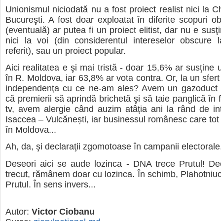
Unionismul niciodată nu a fost proiect realist nici la Ch
Bucureşti. A fost doar exploatat în diferite scopuri o
(eventuală) ar putea fi un proiect elitist, dar nu e susţin
nici la voi (din considerentul intereselor obscure
referit), sau un proiect popular.
Aici realitatea e şi mai tristă - doar 15,6% ar susţine
în R. Moldova, iar 63,8% ar vota contra. Or, la un sfer
independenţa cu ce ne-am ales? Avem un gazoduct c
că premierii să aprindă brichetă şi să taie panglică în
tv, avem alergie când auzim atâția ani la rând de i
Isaccea – Vulcănești, iar businessul românesc care tot 
în Moldova...
Ah, da, şi declaraţii zgomotoase în campanii electorale
Deseori aici se aude lozinca - DNA trece Prutul! D
trecut, rămânem doar cu lozinca. În schimb, Plahotniuc 
Prutul. În sens invers...
Autor:
Victor Ciobanu