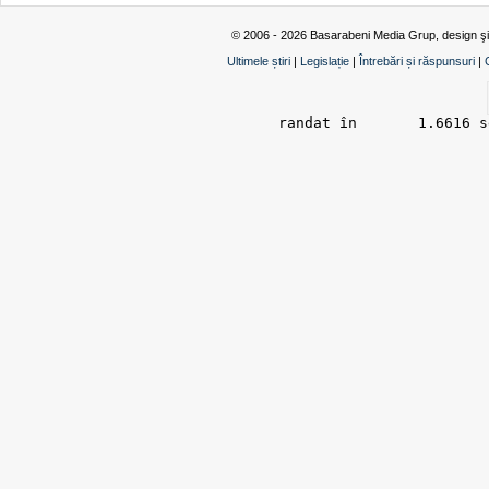
© 2006 - 2026 Basarabeni Media Grup, design ş
Ultimele știri
|
Legislație
|
Întrebări și răspunsuri
|
randat în 	1.