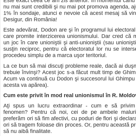
Este exact ceea ce am zis anterior. În momentul cân
nu mai sunt credibili şi nu mai pot promova agenda, a
1% în sondaje, atunci e nevoie că acest mesaj să vină
Desigur, din România!
Este adevărat, Dodon are şi în programul lui electoral
care promite interzicerea unionismului. Dar cred că
un joc în care unioniştii şi anti-unioniştii (sau unionişt
susţin reciproc, pentru că electoratul lor nu se inter
procedeu simplu de a marca uşor teritoriul.
La ce bun să mai discuţi probleme reale, dacă ai duşm
trebuie învinşi? Acest joc s-a făcut mult timp de Ghim
Acum va continuă cu Dodon şi succesorul lui Ghimpu 
acesta va apărea).
Cum este privit în mod real unionismul în R. Moldo
Aţi spus un lucru extraordinar - cum e să privim 
fenomen? Pentru că noi, cei de pe ambele maluri 
preferăm ori să fim afectivi, cu poduri de flori şi decla
ori să tragem foloase din proces. Or, pentru această pr
să nu aibă finalitate.