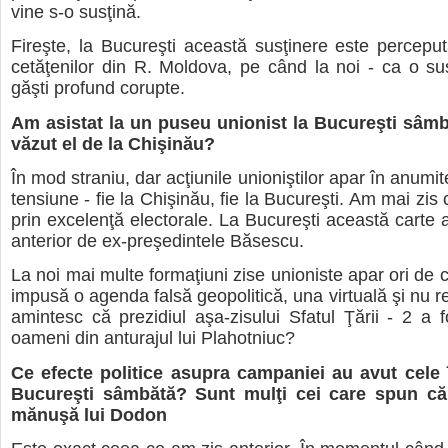
vine s-o susţină.
Fireşte, la Bucureşti această susţinere este perceput
cetăţenilor din R. Moldova, pe când la noi - ca o su
găşti profund corupte.
Am asistat la un puseu unionist la Bucureşti sâm
văzut el de la Chişinău?
În mod straniu, dar acţiunile unioniştilor apar în anum
tensiune - fie la Chişinău, fie la Bucureşti. Am mai zis 
prin excelenţă electorale. La Bucureşti această carte a
anterior de ex-preşedintele Băsescu.
La noi mai multe formaţiuni zise unioniste apar ori de c
impusă o agenda falsă geopolitică, una virtuală şi nu r
amintesc că prezidiul aşa-zisului Sfatul Ţării - 2 a 
oameni din anturajul lui Plahotniuc?
Ce efecte politice asupra campaniei au avut cele 
Bucureşti sâmbătă? Sunt mulţi cei care spun că 
mănuşă lui Dodon