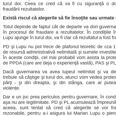
turul doi. Ceea ce cred că va fi cu siguranţă o d
fraudării rezultatelor.
Există riscul că alegerile să fie însoţite sau urmate
Totul depinde de faptul cât de departe va dori guvern
în procesul de fraudare a rezultatelor. În condiţiile 
Lupu ajunge în turul doi, va fi clar că rezultatul a fost f
PD şi Lupu nu pot trece de plafonul teoretic de cca 1
de resursă administrativă nelimitată şi sumele investit
În aceste condiţii, cel mai probabil vom asista la prot
de PPDA (care are deja o experienţă vastă), PAS şi P
Dacă guvernarea va avea tupeul nelimitat şi va d
trebuie să câştige şi turul doi, atunci vom vedea prote
părţi - şi din dreapta, şi din stânga, care ar pute
violențe.
Dar e un joc prea periculos pentru guvernare, în condiţ
aşa nu are legitimitate. PD şi PL acumulează împreu
aceea, sunt tentat să cred că alegerile se vor fra
rezonabile, pentru a-i asigura lui Marian Lupu o pier