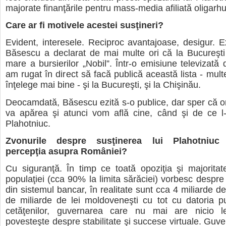
majorate finanţările pentru mass-media afiliată oligarhu
Care ar fi motivele acestei susţineri?
Evident, interesele. Reciproc avantajoase, desigur. E
Băsescu a declarat de mai multe ori că la Bucureşti 
mare a bursierilor „Nobil”. Într-o emisiune televizată 
am rugat în direct să facă publică această lista - mult
înţelege mai bine - şi la Bucureşti, şi la Chişinău.
Deocamdată, Băsescu ezită s-o publice, dar sper că 
va apărea şi atunci vom află cine, când şi de ce l-
Plahotniuc.
Zvonurile despre susţinerea lui Plahotniuc 
percepţia asupra României?
Cu siguranţă. În timp ce toată opoziţia şi majorita
populaţiei (cca 90% la limita sărăciei) vorbesc despre 
din sistemul bancar, în realitate sunt cca 4 miliarde d
de miliarde de lei moldoveneşti cu tot cu datoria p
cetăţenilor, guvernarea care nu mai are nicio le
povesteşte despre stabilitate şi succese virtuale. Guv