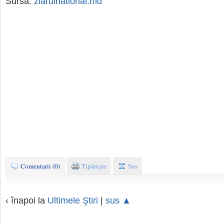
Sursa:
ziarulnational.md
Comentarii (0)
Tipăreşte
Sus
‹ înapoi la
Ultimele Ştiri
|
sus ▲