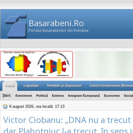
Basarabeni.Ro
Portalul Basarabenilor din România
Acasă
Legislaţie
Întrebări şi răspunsuri
Centre Universitare (Roman
Ştiri:
Eveniment
Politică
Externe
Integrare Europeană
Economie
Socia
9 august 2026, ora locală: 17:13
Victor Ciobanu: „DNA nu a trecut 
dar Plahotniuc l-a trecut, în sens 