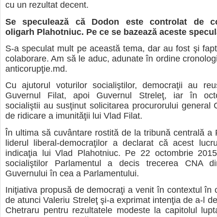
cu un rezultat decent.
Se speculează că Dodon este controlat de co
oligarh Plahotniuc. Pe ce se bazează aceste specul
S-a speculat mult pe această tema, dar au fost şi fap
colaborare. Am să le aduc, adunate în ordine cronologi
anticorupţie.md.
Cu ajutorul voturilor socialiştilor, democraţii au re
Guvernul Filat, apoi Guvernul Streleţ, iar în oc
socialiştii au susţinut solicitarea procurorului general
de ridicare a imunităţii lui Vlad Filat.
În ultima să cuvântare rostită de la tribună centrală a
liderul liberal-democraţilor a declarat că acest lucr
indicaţia lui Vlad Plahotniuc. Pe 22 octombrie 2015
socialiştilor Parlamentul a decis trecerea CNA d
Guvernului în cea a Parlamentului.
Iniţiativa propusă de democraţi a venit în contextul în
de atunci Valeriu Streleţ şi-a exprimat intenţia de a-l d
Chetraru pentru rezultatele modeste la capitolul lupt