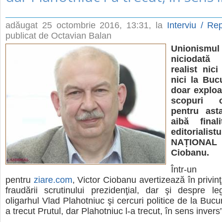
adăugat
25 octombrie 2016, 13:31
, la
Interviu / Rep
publicat de Octavian Balan
Unionismu
niciodată
realist nici
nici la Bucu
doar exploat
scopuri 
pentru ast
aibă finali
editorialis
NAȚIONA
Ciobanu.
Într-un
pentru
ziare.com
, Victor Ciobanu avertizează în privinţa
fraudării scrutinului prezidenţial, dar şi despre leg
oligarhul Vlad Plahotniuc şi cercuri politice de la Buc
a trecut Prutul, dar Plahotniuc l-a trecut, în sens invers”