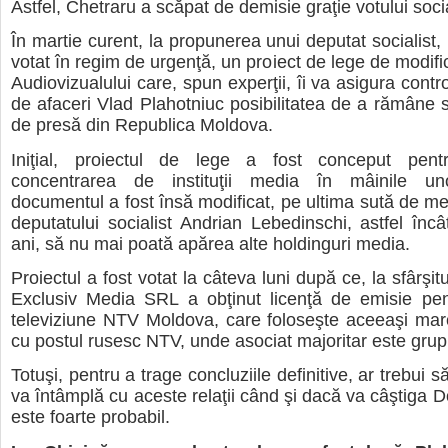
Astfel, Chetraru a scăpat de demisie graţie votului social
În martie curent, la propunerea unui deputat socialist,
votat în regim de urgenţă, un proiect de lege de modifi
Audiovizualului care, spun experţii, îi va asigura cont
de afaceri Vlad Plahotniuc posibilitatea de a rămâne 
de presă din Republica Moldova.
Iniţial, proiectul de lege a fost conceput pent
concentrarea de instituţii media în mâinile un
documentul a fost însă modificat, pe ultima sută de metri
deputatului socialist Andrian Lebedinschi, astfel încât
ani, să nu mai poată apărea alte holdinguri media.
Proiectul a fost votat la câteva luni după ce, la sfârşit
Exclusiv Media SRL a obţinut licenţă de emisie pen
televiziune NTV Moldova, care foloseşte aceeaşi mar
cu postul rusesc NTV, unde asociat majoritar este gru
Totuşi, pentru a trage concluziile definitive, ar trebui
va întâmplă cu aceste relaţii când şi dacă va câştiga 
este foarte probabil.