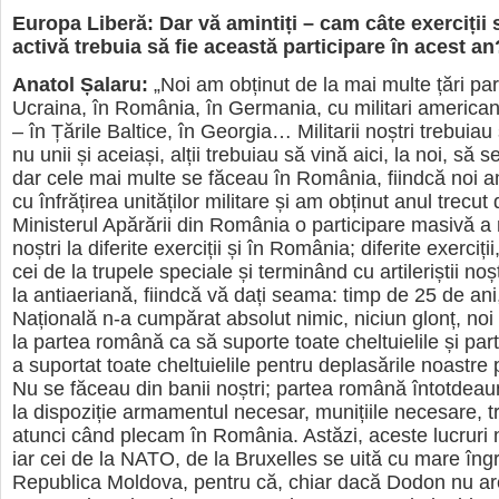
Europa Liberă: Dar vă amintiți – cam câte exerciții 
activă trebuia să fie această participare în acest an
Anatol Șalaru:
„Noi am obținut de la mai multe țări par
Ucraina, în România, în Germania, cu militari americani
– în Țările Baltice, în Georgia… Militarii noștri trebuiau
nu unii și aceiași, alții trebuiau să vină aici, la noi, să
dar cele mai multe se făceau în România, fiindcă noi a
cu înfrățirea unităților militare și am obținut anul trecut 
Ministerul Apărării din România o participare masivă a m
noștri la diferite exerciții și în România; diferite exerciț
cei de la trupele speciale și terminând cu artileriștii noș
la antiaeriană, fiindcă vă dați seama: timp de 25 de an
Națională n-a cumpărat absolut nimic, niciun glonț, noi
la partea română ca să suporte toate cheltuielile și pa
a suportat toate cheltuielile pentru deplasările noastre
Nu se făceau din banii noștri; partea română întotdea
la dispoziție armamentul necesar, munițiile necesare, t
atunci când plecam în România. Astăzi, aceste lucruri 
iar cei de la NATO, de la Bruxelles se uită cu mare îngr
Republica Moldova, pentru că, chiar dacă Dodon nu ar