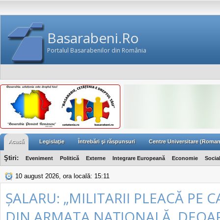
Basarabeni.Ro
Portalul Basarabenilor din România
Acasă
Legislaţie
Întrebări şi răspunsuri
Centre Universitare (Roman
Ştiri:
Eveniment
Politică
Externe
Integrare Europeană
Economie
Socia
10 august 2026, ora locală: 15:11
ȘALARU: „MILITARII PLEACĂ PE 
DIN ARMATA NAȚIONALĂ, DEOA