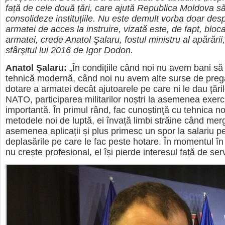
față de cele două țări, care ajută Republica Moldova să
consolideze instituțiile. Nu este demult vorba doar desp
armatei de acces la instruire, vizată este, de fapt, blocar
armatei, crede Anatol Şalaru, fostul ministru al apărării
sfârşitul lui 2016 de Igor Dodon.
Anatol Șalaru:
„În condițiile când noi nu avem bani 
tehnică modernă, când noi nu avem alte surse de pregă
dotare a armatei decât ajutoarele pe care ni le dau ță
NATO, participarea militarilor noștri la asemenea exerciț
importantă. În primul rând, fac cunoștință cu tehnica n
metodele noi de luptă, ei învață limbi străine când merg
asemenea aplicații și plus primesc un spor la salariu p
deplasările pe care le fac peste hotare. În momentul în 
nu crește profesional, el își pierde interesul față de serv