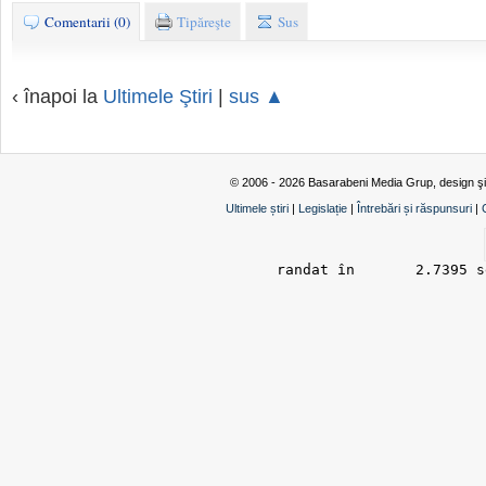
Comentarii (0)
Tipăreşte
Sus
‹ înapoi la
Ultimele Ştiri
|
sus ▲
© 2006 - 2026 Basarabeni Media Grup, design ş
Ultimele știri
|
Legislație
|
Întrebări și răspunsuri
|
randat în 	2.