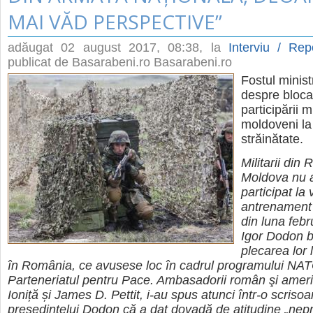
MAI VĂD PERSPECTIVE”
adăugat
02 august 2017, 08:38
, la
Interviu / Rep
publicat de Basarabeni.ro Basarabeni.ro
Fostul minist
despre bloc
participării mi
moldoveni la 
străinătate.
Militarii din
Moldova nu 
participat la
antrenament 
din luna febr
Igor Dodon 
plecarea lor 
în România, ce avusese loc în cadrul programului NA
Parteneriatul pentru Pace. Ambasadorii român şi ameri
Ioniță și James D. Pettit, i-au spus atunci într-o scrisoa
președintelui Dodon că a dat dovadă de atitudine „nep