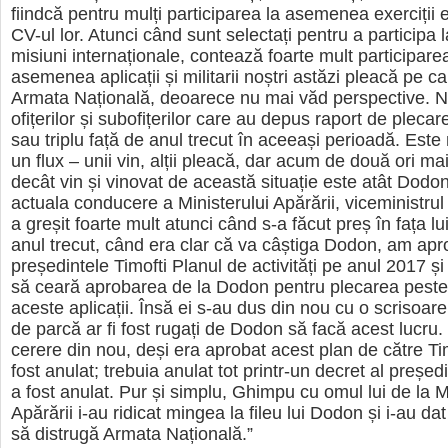
fiindcă pentru mulți participarea la asemenea exerciții 
CV-ul lor. Atunci când sunt selectați pentru a participa la
misiuni internaționale, contează foarte mult participarea
asemenea aplicații și militarii noștri astăzi pleacă pe c
Armata Națională, deoarece nu mai văd perspective. 
ofițerilor și subofițerilor care au depus raport de pleca
sau triplu față de anul trecut în aceeași perioadă. Este
un flux – unii vin, alții pleacă, dar acum de două ori ma
decât vin și vinovat de această situație este atât Dodon
actuala conducere a Ministerului Apărării, viceministrul
a greșit foarte mult atunci când s-a făcut preș în fața l
anul trecut, când era clar că va câștiga Dodon, am apr
președintele Timofti Planul de activități pe anul 2017 ș
să ceară aprobarea de la Dodon pentru plecarea peste
aceste aplicații. Însă ei s-au dus din nou cu o scrisoar
de parcă ar fi fost rugați de Dodon să facă acest lucru
cerere din nou, deși era aprobat acest plan de către Tim
fost anulat; trebuia anulat tot printr-un decret al președ
a fost anulat. Pur și simplu, Ghimpu cu omul lui de la M
Apărării i-au ridicat mingea la fileu lui Dodon și i-au dat
să distrugă Armata Națională.”