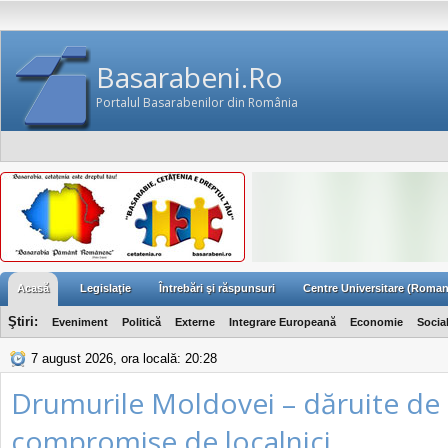
Basarabeni.Ro
Portalul Basarabenilor din România
Acasă
Legislaţie
Întrebări şi răspunsuri
Centre Universitare (Roman
Ştiri:
Eveniment
Politică
Externe
Integrare Europeană
Economie
Socia
7 august 2026, ora locală: 20:28
Drumurile Moldovei – dăruite de s
compromise de localnici