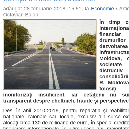
adăugat
28 februarie 2018, 15:51
, la
Economie
• Arti
Octavian Balan
În timp ce 
internaţio
financiar 
drumur
dezvoltarea
infrastruc
Moldova, 
societate
distruct
consolidări
R. Moldova
folosiţi 
monitorizaţi insuficient, iar cetăţenii nu su
transparent despre cheltuieli, fraude şi perspective
Deşi în anii 2010-2016, pentru reparaţia şi reabilita
naţionale, raionale sau locale, exclusiv din surse ex
alocaţi circa 130 de milioane de euro, în special credite d
financiare internaţionale, în ultimii şase ani, majorita