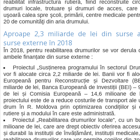
reabilitat infrastructura rutieră, fiind reconstruite 
drumuri locale, trotuare şi drumuri de acces, care
uşoară calea spre şcoli, primării, centre medicale pentru
20 de comunităţi din aria drumului.
Aproape 2,3 miliarde de lei din surse a
surse externe în 2018
În 2018, pentru reabilitarea drumurilor se vor derula 
ambele finanțate din surse externe :
Proiectul „Susținerea programului în sectorul Dru
vor fi alocate circa 2,2 miliarde de lei. Banii vor fi a
Europeană pentru Reconstrucție și Dezvoltare (
miliarde de lei, Banca Europeană de Investiții (BEI) – 
de lei și Comisia Europeană – 14,6 milioane de le
proiectului este de a reduce costurile de transport ale ut
drum în R. Moldova prin optimizarea condițiilor și cal
rutiere și a modului în care este administrată.
Proiectul „Reabilitarea drumurilor locale”, cu un 
milioane de lei, care are drept obiectiv oferirea accesul
și durabil la instituții de învățământ, instituții medical
reabilitarea drumurilor care vor permite copiilor din z