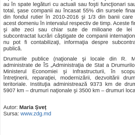
au în spate legături cu actuali sau foşti funcţionari sau 
total, şase companii au încasat 55% din sursele fina
din fondul rutier în 2010-2016 şi 1/3 din banii care 
acest domeniu în intervalul respectiv de timp. Aceste f
şi alte zeci sau chiar sute de milioane de le
subcontractat lucrări câştigate de companii internaţion
nu pot fi contabilizaţi, informaţia despre subcontra
publică.
Drumurile publice (naţionale şi locale din R. M
administrate de ÎS „Administraţia de Stat a Drumurilo
Ministerul Economiei şi Infrastructurii, în scopul
întreţinerii, reparaţiei, modernizării, dezvoltării dru
teritoriale. Instituţia administrează 9373 km de dru
5907 km – drumuri naţionale şi 3500 km – drumuri loca
Autor:
Maria Șveț
Sursa:
www.zdg.md