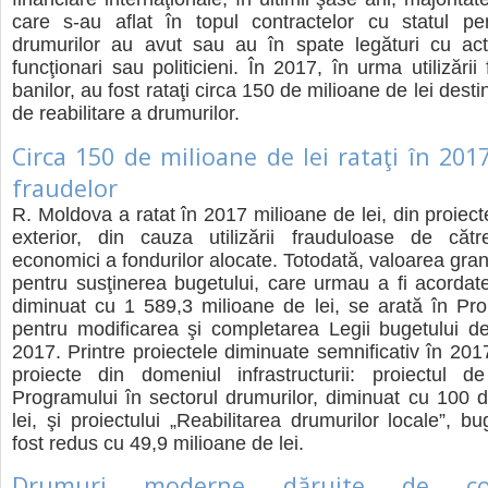
care s-au aflat în topul contractelor cu statul pen
drumurilor au avut sau au în spate legături cu actu
funcţionari sau politicieni. În 2017, în urma utilizări
banilor, au fost rataţi circa 150 de milioane de lei destin
de reabilitare a drumurilor.
Circa 150 de milioane de lei rataţi în 201
fraudelor
R. Moldova a ratat în 2017 milioane de lei, din proiect
exterior, din cauza utilizării frauduloase de cătr
economici a fondurilor alocate. Totodată, valoarea gran
pentru susţinerea bugetului, care urmau a fi acordat
diminuat cu 1 589,3 milioane de lei, se arată în Pro
pentru modificarea şi completarea Legii bugetului d
2017. Printre proiectele diminuate semnificativ în 201
proiecte din domeniul infrastructurii: proiectul d
Programului în sectorul drumurilor, diminuat cu 100 
lei, şi proiectului „Reabilitarea drumurilor locale”, b
fost redus cu 49,9 milioane de lei.
Drumuri moderne dăruite de com