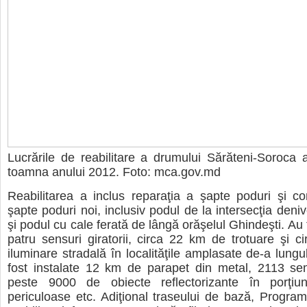
Lucrările de reabilitare a drumului Sărăteni-Soroca
toamna anului 2012. Foto: mca.gov.md
Reabilitarea a inclus reparaţia a şapte poduri şi con
şapte poduri noi, inclusiv podul de la intersecţia deni
şi podul cu cale ferată de lângă orăşelul Ghindeşti. Au 
patru sensuri giratorii, circa 22 km de trotuare şi 
iluminare stradală în localităţile amplasate de-a lungu
fost instalate 12 km de parapet din metal, 2113 sem
peste 9000 de obiecte reflectorizante în porţiu
periculoase etc. Adiţional traseului de bază, Progr