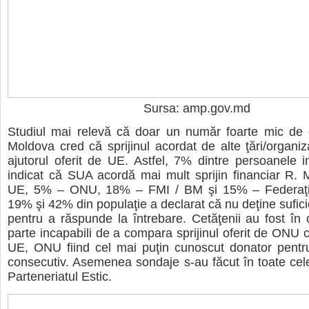
Sursa: amp.gov.md
Studiul mai relevă că doar un număr foarte mic de c
Moldova cred că sprijinul acordat de alte ţări/organiz
ajutorul oferit de UE. Astfel, 7% dintre persoanele i
indicat că SUA acordă mai mult sprijin financiar R.
UE, 5% – ONU, 18% – FMI / BM şi 15% – Federaţia
19% şi 42% din populaţie a declarat că nu deţine sufici
pentru a răspunde la întrebare. Cetăţenii au fost î
parte incapabili de a compara sprijinul oferit de ONU c
UE, ONU fiind cel mai puţin cunoscut donator pentru
consecutiv. Asemenea sondaje s-au făcut în toate cele
Parteneriatul Estic.