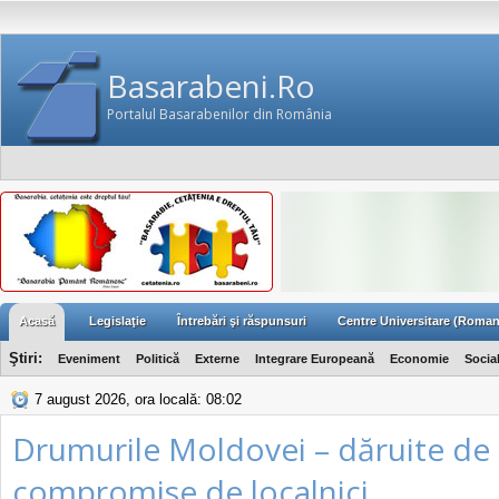
Basarabeni.Ro
Portalul Basarabenilor din România
Acasă
Legislaţie
Întrebări şi răspunsuri
Centre Universitare (Roman
Ştiri:
Eveniment
Politică
Externe
Integrare Europeană
Economie
Socia
7 august 2026, ora locală: 08:02
Drumurile Moldovei – dăruite de s
compromise de localnici