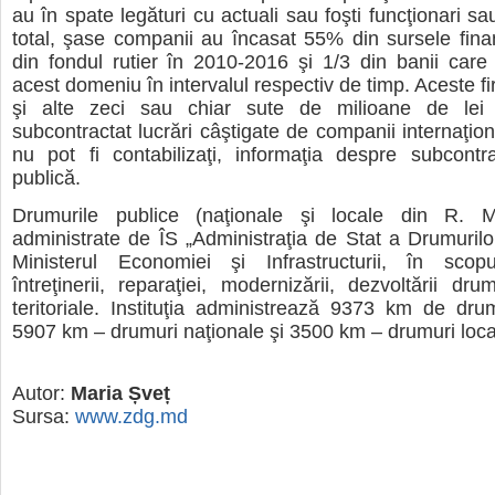
au în spate legături cu actuali sau foşti funcţionari sau 
total, şase companii au încasat 55% din sursele fina
din fondul rutier în 2010-2016 şi 1/3 din banii care 
acest domeniu în intervalul respectiv de timp. Aceste f
şi alte zeci sau chiar sute de milioane de le
subcontractat lucrări câştigate de companii internaţion
nu pot fi contabilizaţi, informaţia despre subcontra
publică.
Drumurile publice (naţionale şi locale din R. M
administrate de ÎS „Administraţia de Stat a Drumurilo
Ministerul Economiei şi Infrastructurii, în scopul
întreţinerii, reparaţiei, modernizării, dezvoltării dru
teritoriale. Instituţia administrează 9373 km de dru
5907 km – drumuri naţionale şi 3500 km – drumuri loca
Autor:
Maria Șveț
Sursa:
www.zdg.md