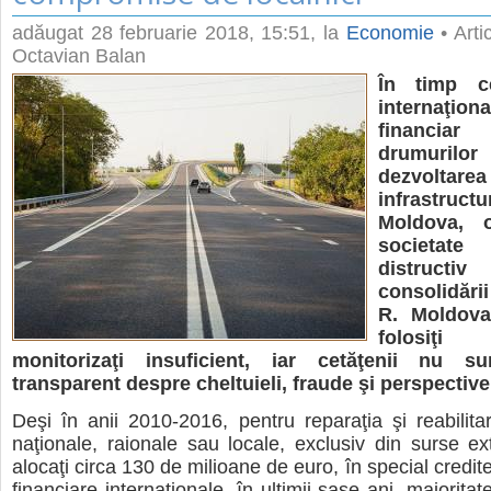
adăugat
28 februarie 2018, 15:51
, la
Economie
• Arti
Octavian Balan
În timp ce 
internaţio
financiar 
drumur
dezvoltarea
infrastruc
Moldova, 
societate
distruct
consolidări
R. Moldova
folosiţi 
monitorizaţi insuficient, iar cetăţenii nu su
transparent despre cheltuieli, fraude şi perspective
Deşi în anii 2010-2016, pentru reparaţia şi reabilita
naţionale, raionale sau locale, exclusiv din surse ex
alocaţi circa 130 de milioane de euro, în special credite d
financiare internaţionale, în ultimii şase ani, majorita