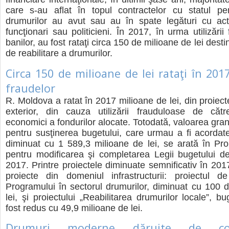
care s-au aflat în topul contractelor cu statul pen
drumurilor au avut sau au în spate legături cu actu
funcţionari sau politicieni. În 2017, în urma utilizări
banilor, au fost rataţi circa 150 de milioane de lei destin
de reabilitare a drumurilor.
Circa 150 de milioane de lei rataţi în 201
fraudelor
R. Moldova a ratat în 2017 milioane de lei, din proiect
exterior, din cauza utilizării frauduloase de cătr
economici a fondurilor alocate. Totodată, valoarea gran
pentru susţinerea bugetului, care urmau a fi acordat
diminuat cu 1 589,3 milioane de lei, se arată în Pro
pentru modificarea şi completarea Legii bugetului d
2017. Printre proiectele diminuate semnificativ în 201
proiecte din domeniul infrastructurii: proiectul d
Programului în sectorul drumurilor, diminuat cu 100 
lei, şi proiectului „Reabilitarea drumurilor locale”, b
fost redus cu 49,9 milioane de lei.
Drumuri moderne dăruite de com