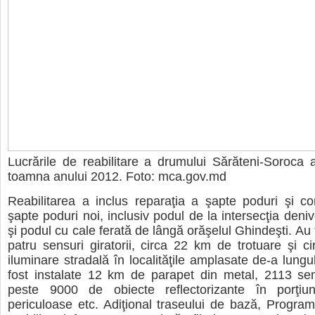
Lucrările de reabilitare a drumului Sărăteni-Soroca
toamna anului 2012. Foto: mca.gov.md
Reabilitarea a inclus reparaţia a şapte poduri şi con
şapte poduri noi, inclusiv podul de la intersecţia deni
şi podul cu cale ferată de lângă orăşelul Ghindeşti. Au 
patru sensuri giratorii, circa 22 km de trotuare şi 
iluminare stradală în localităţile amplasate de-a lungu
fost instalate 12 km de parapet din metal, 2113 sem
peste 9000 de obiecte reflectorizante în porţiu
periculoase etc. Adiţional traseului de bază, Progr