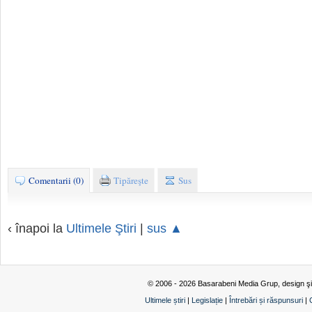
Comentarii (0)
Tipăreşte
Sus
‹ înapoi la
Ultimele Ştiri
|
sus ▲
© 2006 - 2026 Basarabeni Media Grup, design ş
Ultimele știri
|
Legislație
|
Întrebări și răspunsuri
|