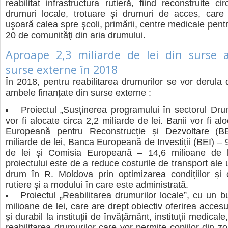
reabilitat infrastructura rutieră, fiind reconstruite 
drumuri locale, trotuare şi drumuri de acces, care
uşoară calea spre şcoli, primării, centre medicale pentru
20 de comunităţi din aria drumului.
Aproape 2,3 miliarde de lei din surse a
surse externe în 2018
În 2018, pentru reabilitarea drumurilor se vor derula 
ambele finanțate din surse externe :
Proiectul „Susținerea programului în sectorul Dru
vor fi alocate circa 2,2 miliarde de lei. Banii vor fi a
Europeană pentru Reconstrucție și Dezvoltare (
miliarde de lei, Banca Europeană de Investiții (BEI) – 
de lei și Comisia Europeană – 14,6 milioane de le
proiectului este de a reduce costurile de transport ale ut
drum în R. Moldova prin optimizarea condițiilor și cal
rutiere și a modului în care este administrată.
Proiectul „Reabilitarea drumurilor locale”, cu un 
milioane de lei, care are drept obiectiv oferirea accesul
și durabil la instituții de învățământ, instituții medical
reabilitarea drumurilor care vor permite copiilor din z