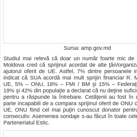
Sursa: amp.gov.md
Studiul mai relevă că doar un număr foarte mic de c
Moldova cred că sprijinul acordat de alte ţări/organiz
ajutorul oferit de UE. Astfel, 7% dintre persoanele i
indicat că SUA acordă mai mult sprijin financiar R.
UE, 5% – ONU, 18% – FMI / BM şi 15% – Federaţia
19% şi 42% din populaţie a declarat că nu deţine sufici
pentru a răspunde la întrebare. Cetăţenii au fost î
parte incapabili de a compara sprijinul oferit de ONU c
UE, ONU fiind cel mai puţin cunoscut donator pentru
consecutiv. Asemenea sondaje s-au făcut în toate cele
Parteneriatul Estic.