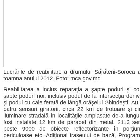
Lucrările de reabilitare a drumului Sărăteni-Soroca
toamna anului 2012. Foto: mca.gov.md
Reabilitarea a inclus reparaţia a şapte poduri şi con
şapte poduri noi, inclusiv podul de la intersecţia deni
şi podul cu cale ferată de lângă orăşelul Ghindeşti. Au 
patru sensuri giratorii, circa 22 km de trotuare şi 
iluminare stradală în localităţile amplasate de-a lungu
fost instalate 12 km de parapet din metal, 2113 sem
peste 9000 de obiecte reflectorizante în porţiu
periculoase etc. Adiţional traseului de bază, Progr