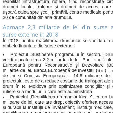
reabilitat infrastructura rutieră, fiind reconstruite 
drumuri locale, trotuare şi drumuri de acces, care
uşoară calea spre şcoli, primării, centre medicale pentru
20 de comunităţi din aria drumului.
Aproape 2,3 miliarde de lei din surse a
surse externe în 2018
În 2018, pentru reabilitarea drumurilor se vor derula 
ambele finanțate din surse externe :
Proiectul „Susținerea programului în sectorul Dru
vor fi alocate circa 2,2 miliarde de lei. Banii vor fi a
Europeană pentru Reconstrucție și Dezvoltare (
miliarde de lei, Banca Europeană de Investiții (BEI) – 
de lei și Comisia Europeană – 14,6 milioane de le
proiectului este de a reduce costurile de transport ale ut
drum în R. Moldova prin optimizarea condițiilor și cal
rutiere și a modului în care este administrată.
Proiectul „Reabilitarea drumurilor locale”, cu un 
milioane de lei, care are drept obiectiv oferirea accesul
și durabil la instituții de învățământ, instituții medical
reabilitarea drumurilor care vor permite copiilor din z