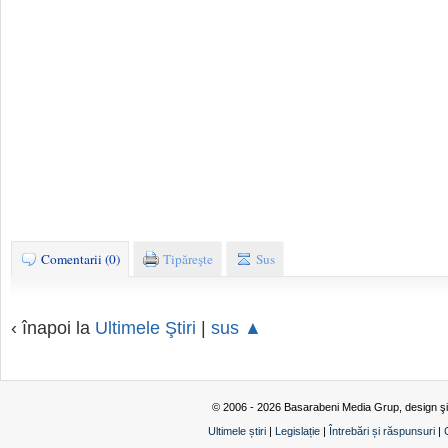
Comentarii (0)
Tipăreşte
Sus
‹ înapoi la
Ultimele Ştiri
|
sus ▲
© 2006 - 2026 Basarabeni Media Grup, design ş
Ultimele știri
|
Legislație
|
Întrebări și răspunsuri
|