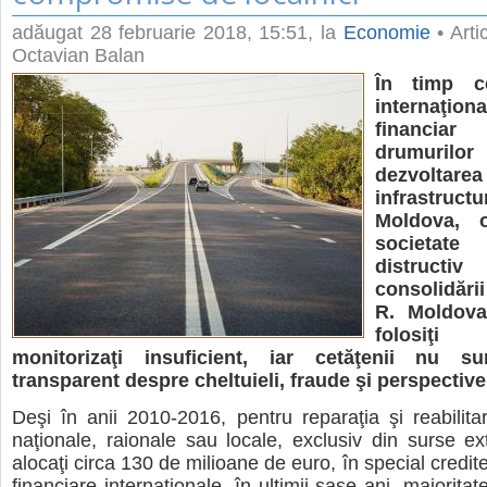
adăugat
28 februarie 2018, 15:51
, la
Economie
• Arti
Octavian Balan
În timp ce 
internaţio
financiar 
drumur
dezvoltarea
infrastruc
Moldova, 
societate
distruct
consolidări
R. Moldova
folosiţi 
monitorizaţi insuficient, iar cetăţenii nu su
transparent despre cheltuieli, fraude şi perspective
Deşi în anii 2010-2016, pentru reparaţia şi reabilita
naţionale, raionale sau locale, exclusiv din surse ex
alocaţi circa 130 de milioane de euro, în special credite d
financiare internaţionale, în ultimii şase ani, majorita