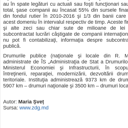
au în spate legături cu actuali sau foşti funcţionari sau 
total, şase companii au încasat 55% din sursele fina
din fondul rutier în 2010-2016 şi 1/3 din banii care 
acest domeniu în intervalul respectiv de timp. Aceste f
şi alte zeci sau chiar sute de milioane de le
subcontractat lucrări câştigate de companii internaţion
nu pot fi contabilizaţi, informaţia despre subcontra
publică.
Drumurile publice (naţionale şi locale din R. M
administrate de ÎS „Administraţia de Stat a Drumurilo
Ministerul Economiei şi Infrastructurii, în scopul
întreţinerii, reparaţiei, modernizării, dezvoltării dru
teritoriale. Instituţia administrează 9373 km de dru
5907 km – drumuri naţionale şi 3500 km – drumuri loca
Autor:
Maria Șveț
Sursa:
www.zdg.md