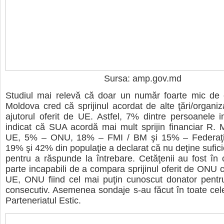
Sursa: amp.gov.md
Studiul mai relevă că doar un număr foarte mic de c
Moldova cred că sprijinul acordat de alte ţări/organiz
ajutorul oferit de UE. Astfel, 7% dintre persoanele i
indicat că SUA acordă mai mult sprijin financiar R.
UE, 5% – ONU, 18% – FMI / BM şi 15% – Federaţia
19% şi 42% din populaţie a declarat că nu deţine sufici
pentru a răspunde la întrebare. Cetăţenii au fost î
parte incapabili de a compara sprijinul oferit de ONU c
UE, ONU fiind cel mai puţin cunoscut donator pentru
consecutiv. Asemenea sondaje s-au făcut în toate cele
Parteneriatul Estic.