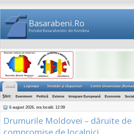
Basarabeni.Ro
Portalul Basarabenilor din România
Acasă
Legislaţie
Întrebări şi răspunsuri
Centre Universitare (Roman
Ştiri:
Eveniment
Politică
Externe
Integrare Europeană
Economie
Socia
6 august 2026, ora locală: 12:09
Drumurile Moldovei – dăruite de s
compromise de localnici