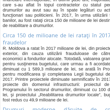
care s-au aflat în topul contractelor cu statul pen
drumurilor au avut sau au în spate legături cu actu
funcţionari sau politicieni. În 2017, în urma utilizări
banilor, au fost rataţi circa 150 de milioane de lei destin
de reabilitare a drumurilor.
Circa 150 de milioane de lei rataţi în 201
fraudelor
R. Moldova a ratat în 2017 milioane de lei, din proiect
exterior, din cauza utilizării frauduloase de cătr
economici a fondurilor alocate. Totodată, valoarea gran
pentru susţinerea bugetului, care urmau a fi acordat
diminuat cu 1 589,3 milioane de lei, se arată în Pro
pentru modificarea şi completarea Legii bugetului d
2017. Printre proiectele diminuate semnificativ în 201
proiecte din domeniul infrastructurii: proiectul d
Programului în sectorul drumurilor, diminuat cu 100 
lei, şi proiectului „Reabilitarea drumurilor locale”, b
fost redus cu 49,9 milioane de lei.
Drumuri moderne dăruite de com