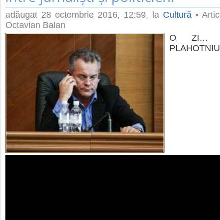
adăugat
28 octombrie 2016, 12:59
, la
Cultură
• Artic
Octavian Balan
O ZI… 
PLAHOTNI