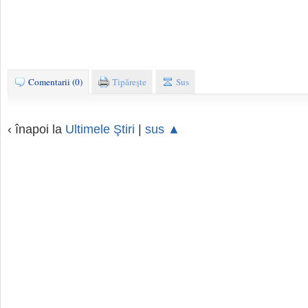
Comentarii (0)
Tipăreşte
Sus
‹ înapoi la
Ultimele Ştiri
|
sus ▲