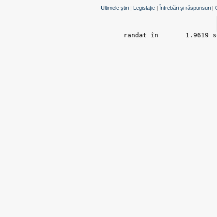
Ultimele știri
|
Legislație
|
Întrebări și răspunsuri
|
randat în 	1.