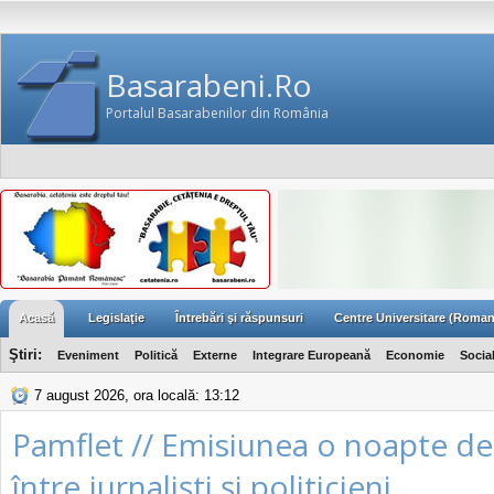
Basarabeni.Ro
Portalul Basarabenilor din România
Acasă
Legislaţie
Întrebări şi răspunsuri
Centre Universitare (Roman
Ştiri:
Eveniment
Politică
Externe
Integrare Europeană
Economie
Socia
7 august 2026, ora locală: 13:12
Pamflet // Emisiunea o noapte d
între jurnaliști și politicieni