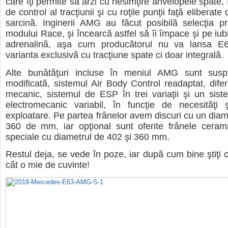
care îţi permite să arzi cu nesimţire anvelopele spate, f
de control al tracţiunii şi cu roţile punţii faţă eliberate
sarcină. Inginerii AMG au făcut posibilă selecţia pr
modului Race, şi încearcă astfel să îi împace şi pe iubito
adrenalină, aşa cum producătorul nu va lansa E
varianta exclusivă cu tracţiune spate ci doar integrală.
Alte bunătăţuri incluse în meniul AMG sunt susp
modificată, sistemul Air Body Control readaptat, difere
mecanic, sistemul de ESP în trei variaţii şi un sist
electromecanic variabil, în funcţie de necesităţi ş
exploatare. Pe partea frânelor avem discuri cu un diam
360 de mm, iar opţional sunt oferite frânele cerami
speciale cu diametrul de 402 şi 360 mm.
Restul deja, se vede în poze, iar după cum bine ştiţi 
cât o mie de cuvinte!