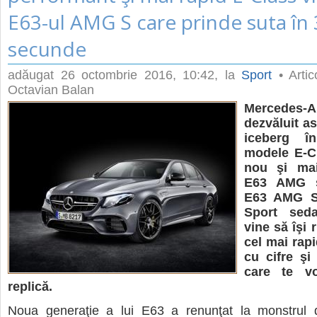
E63-ul AMG S care prinde suta în 
secunde
adăugat
26 octombrie 2016, 10:42
, la
Sport
• Artic
Octavian Balan
Merced
dezvăluit as
iceberg 
modele E-Cl
nou şi mai
E63 AMG ş
E63 AMG S 
Sport sed
vine să îşi r
cel mai rap
cu cifre şi
care te vo
replică.
Noua generaţie a lui E63 a renunţat la monstrul de