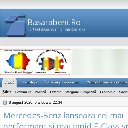
Basarabeni.Ro
Portalul Basarabenilor din România
Acasă
Legislaţie
Întrebări şi răspunsuri
Centre Universitare (Roman
Ştiri:
Eveniment
Politică
Externe
Integrare Europeană
Economie
Socia
8 august 2026, ora locală: 22:34
Mercedes-Benz lansează cel mai
performant şi mai rapid E-Class v