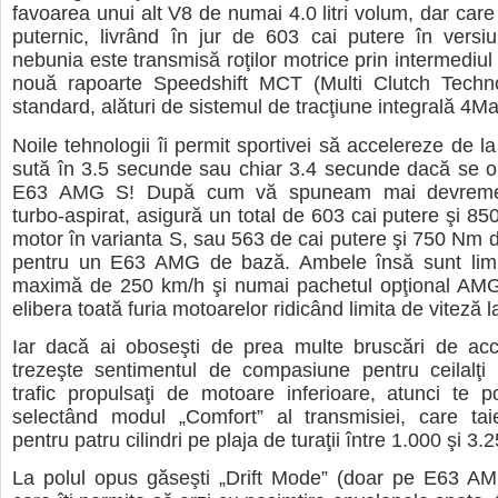
favoarea unui alt V8 de numai 4.0 litri volum, dar care
puternic, livrând în jur de 603 cai putere în versi
nebunia este transmisă roţilor motrice prin intermediul
nouă rapoarte Speedshift MCT (Multi Clutch Technol
standard, alături de sistemul de tracţiune integrală 4Ma
Noile tehnologii îi permit sportivei să accelereze de l
sută în 3.5 secunde sau chiar 3.4 secunde dacă se o
E63 AMG S! După cum vă spuneam mai devreme,
turbo-aspirat, asigură un total de 603 cai putere şi 8
motor în varianta S, sau 563 de cai putere şi 750 Nm 
pentru un E63 AMG de bază. Ambele însă sunt limit
maximă de 250 km/h şi numai pachetul opţional AMG
elibera toată furia motoarelor ridicând limita de viteză 
Iar dacă ai oboseşti de prea multe bruscări de acce
trezeşte sentimentul de compasiune pentru ceilalţi p
trafic propulsaţi de motoare inferioare, atunci te po
selectând modul „Comfort” al transmisiei, care tai
pentru patru cilindri pe plaja de turaţii între 1.000 şi 3
La polul opus găseşti „Drift Mode” (doar pe E63 AM