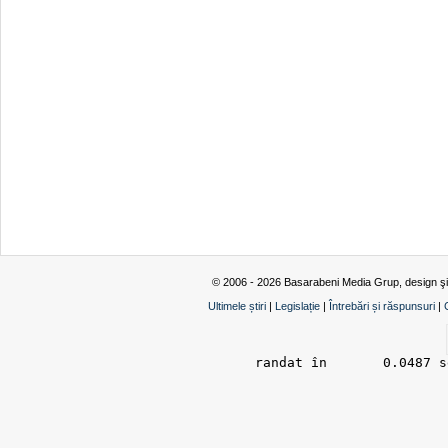
© 2006 - 2026 Basarabeni Media Grup, design ş
Ultimele știri
|
Legislație
|
Întrebări și răspunsuri
|
randat în 	0.