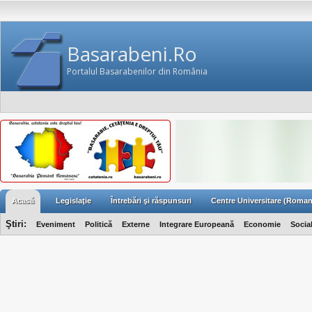
Basarabeni.Ro
Portalul Basarabenilor din România
Acasă
Legislaţie
Întrebări şi răspunsuri
Centre Universitare (Roman
Ştiri:
Eveniment
Politică
Externe
Integrare Europeană
Economie
Socia