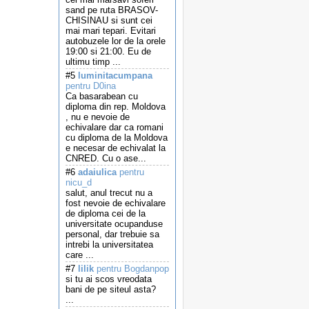
sand pe ruta BRASOV-
CHISINAU si sunt cei
mai mari tepari. Evitari
autobuzele lor de la orele
19:00 si 21:00. Eu de
ultimu timp ...
#5
luminitacumpana
pentru D0ina
Ca basarabean cu
diploma din rep. Moldova
, nu e nevoie de
echivalare dar ca romani
cu diploma de la Moldova
e necesar de echivalat la
CNRED. Cu o ase...
#6
adaiulica
pentru
nicu_d
salut, anul trecut nu a
fost nevoie de echivalare
de diploma cei de la
universitate ocupanduse
personal, dar trebuie sa
intrebi la universitatea
care ...
#7
lilik
pentru Bogdanpop
si tu ai scos vreodata
bani de pe siteul asta?
...