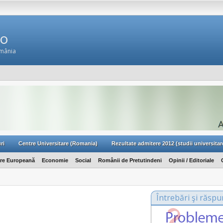
Ro
omânia
ri
Centre Universitare (Romania)
Rezultate admitere 2012 (studii universitar
are Europeană
Economie
Social
Românii de Pretutindeni
Opinii / Editoriale
Întrebări şi răspu