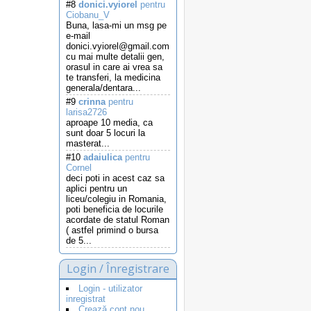
#8
donici.vyiorel
pentru
Ciobanu_V
Buna, lasa-mi un msg pe
e-mail
donici.vyiorel@gmail.com
cu mai multe detalii gen,
orasul in care ai vrea sa
te transferi, la medicina
generala/dentara...
#9
crinna
pentru
larisa2726
aproape 10 media, ca
sunt doar 5 locuri la
masterat...
#10
adaiulica
pentru
Cornel
deci poti in acest caz sa
aplici pentru un
liceu/colegiu in Romania,
poti beneficia de locurile
acordate de statul Roman
( astfel primind o bursa
de 5...
Login / Înregistrare
Login - utilizator
inregistrat
Crează cont nou