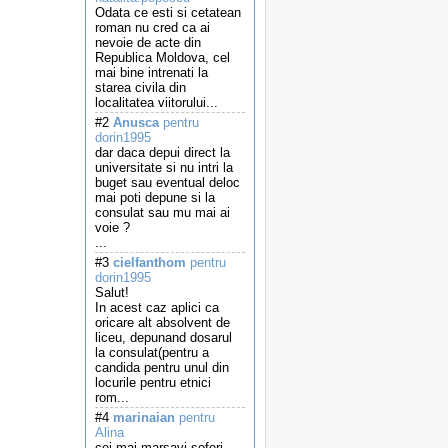
Odata ce esti si cetatean
roman nu cred ca ai
nevoie de acte din
Republica Moldova, cel
mai bine intrenati la
starea civila din
localitatea viitorului...
#2
Anusca
pentru
dorin1995
dar daca depui direct la
universitate si nu intri la
buget sau eventual deloc
mai poti depune si la
consulat sau mu mai ai
voie ?
...
#3
cielfanthom
pentru
dorin1995
Salut!
In acest caz aplici ca
oricare alt absolvent de
liceu, depunand dosarul
la consulat(pentru a
candida pentru unul din
locurile pentru etnici
rom...
#4
marinaian
pentru
Alina
cei mai marsavi soferi