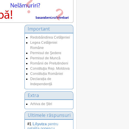
Important
Redobândirea Cetăţeniei
Legea Cetăţeniei
Române
Permisul de Şedere
Permisul de Muncă
Românii de Pretutindeni
Constituţia Rep. Moldova
Constituția României
Declarația de
Independență
Extra
Arhiva de Știri
Ultimele răspunsuri
#1
Lilyutza
pentru
natalita.popescu