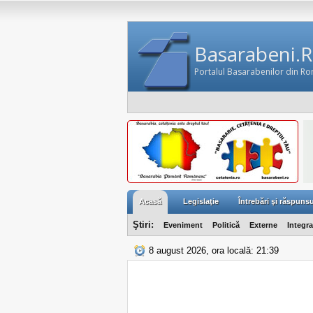
Basarabeni.
Portalul Basarabenilor din R
Acasă
Legislaţie
Întrebări şi răspunsu
Ştiri:
Eveniment
Politică
Externe
Integr
8 august 2026, ora locală: 21:39