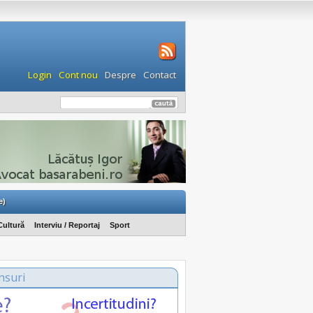
Login
Cont nou
Despre
Contact
e)
Cultură
Interviu / Reportaj
Sport
nsuri