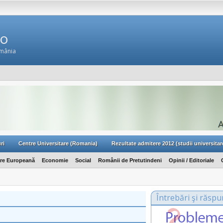
Ro
omânia
ri
Centre Universitare (Romania)
Rezultate admitere 2012 (studii universitar
are Europeană
Economie
Social
Românii de Pretutindeni
Opinii / Editoriale
Întrebări şi răspu