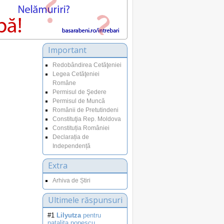
Important
Redobândirea Cetăţeniei
Legea Cetăţeniei
Române
Permisul de Şedere
Permisul de Muncă
Românii de Pretutindeni
Constituţia Rep. Moldova
Constituția României
Declarația de
Independență
Extra
Arhiva de Știri
Ultimele răspunsuri
#1
Lilyutza
pentru
natalita.popescu