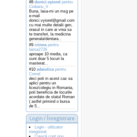
#8
donici.vyiorel
pentru
Ciobanu_V
Buna, lasa-mi un msg pe
e-mail
donici.vyiorel@gmail.com
cu mai multe detalii gen,
orasul in care ai vrea sa
te transferi, la medicina
generala/dentara...
#9
crinna
pentru
larisa2726
aproape 10 media, ca
sunt doar 5 locuri la
masterat...
#10
adaiulica
pentru
Cornel
deci poti in acest caz sa
aplici pentru un
liceu/colegiu in Romania,
poti beneficia de locurile
acordate de statul Roman
( astfel primind o bursa
de 5...
Login / Înregistrare
Login - utilizator
inregistrat
Crează cont nou