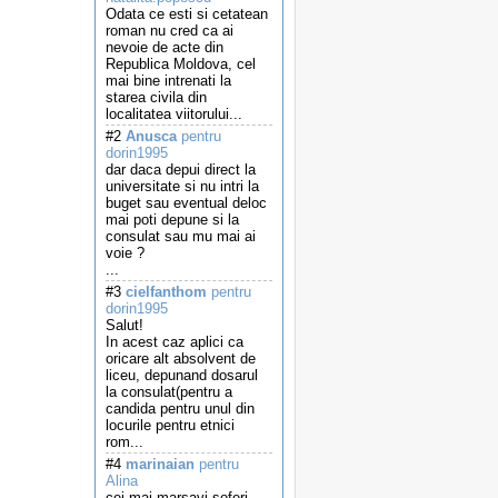
Odata ce esti si cetatean
roman nu cred ca ai
nevoie de acte din
Republica Moldova, cel
mai bine intrenati la
starea civila din
localitatea viitorului...
#2
Anusca
pentru
dorin1995
dar daca depui direct la
universitate si nu intri la
buget sau eventual deloc
mai poti depune si la
consulat sau mu mai ai
voie ?
...
#3
cielfanthom
pentru
dorin1995
Salut!
In acest caz aplici ca
oricare alt absolvent de
liceu, depunand dosarul
la consulat(pentru a
candida pentru unul din
locurile pentru etnici
rom...
#4
marinaian
pentru
Alina
cei mai marsavi soferi