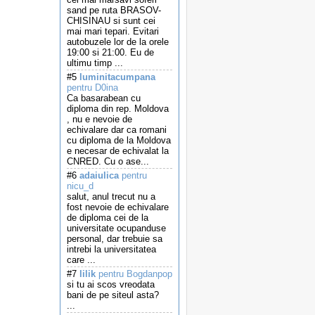
sand pe ruta BRASOV-
CHISINAU si sunt cei
mai mari tepari. Evitari
autobuzele lor de la orele
19:00 si 21:00. Eu de
ultimu timp ...
#5
luminitacumpana
pentru D0ina
Ca basarabean cu
diploma din rep. Moldova
, nu e nevoie de
echivalare dar ca romani
cu diploma de la Moldova
e necesar de echivalat la
CNRED. Cu o ase...
#6
adaiulica
pentru
nicu_d
salut, anul trecut nu a
fost nevoie de echivalare
de diploma cei de la
universitate ocupanduse
personal, dar trebuie sa
intrebi la universitatea
care ...
#7
lilik
pentru Bogdanpop
si tu ai scos vreodata
bani de pe siteul asta?
...