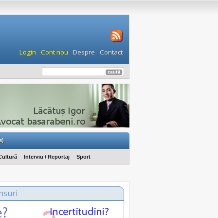
Login
Cont nou
Despre
Contact
e)
Cultură
Interviu / Reportaj
Sport
nsuri