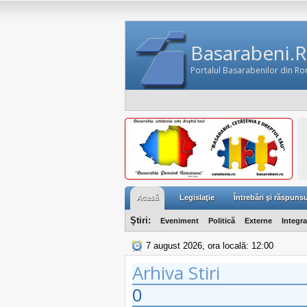
Basarabeni.
Portalul Basarabenilor din R
Acasă
Legislaţie
Întrebări şi răspunsu
Ştiri:
Eveniment
Politică
Externe
Integr
7 august 2026, ora locală: 12:00
Arhiva Stiri
0