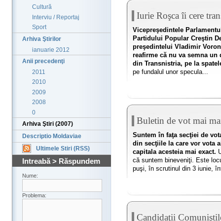
Cultură
Iurie Roşca îi cere tra
Interviu / Reportaj
Sport
Vicepreşedintele Parlamentulu
Partidului Popular Creştin De
Arhiva Ştirilor
preşedintelui Vladimir Voroni
ianuarie 2012
reafirme că nu va semna un 
Anii precedenţi
din Transnistria, pe la spate
pe fundalul unor specula...
2011
2010
2009
2008
0
Buletin de vot mai ma
Arhiva Ştiri (2007)
Suntem în faţa secţiei de vo
Descriptio Moldaviae
din secţiile la care vor vota
Ultimele Stiri (RSS)
capitala acesteia mai exact.
U
că suntem bineveniţi. Este locu
Intreabă > Răspundem
puşi, în scrutinul din 3 iunie, înt
Nume:
Problema:
Candidaţii Comuniştilo