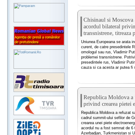
Chisinaul si Moscova 
acordul bilateral priv
transnistrene, titreaza 
Uniunea Europeana se arata ingr
curent, de catre presedintele R
omologul sau rus, Vladimir Puti
problemei transnistrene. Potrivi
presedintele rus, Vladimir Puti
cauza si ca acesta ar putea fi s
Republica Moldova a r
privind crearea pietei 
Republica Moldova a refuzat sa
cadrul summit-ului sefilor de G
crearea unei piete electroenerge
acordul nu a fost semnat de 6 
Azerbadjan, Turkmenistan si Uzb