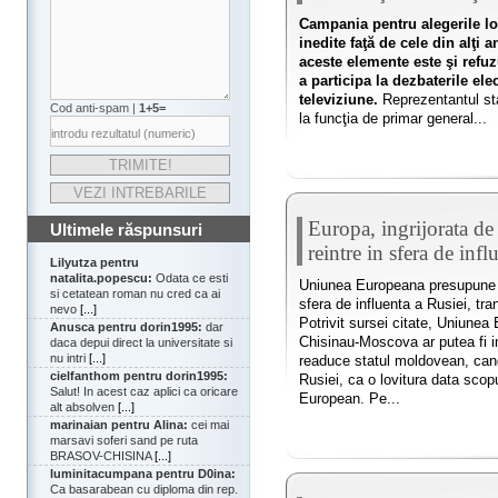
Campania pentru alegerile lo
inedite faţă de cele din alţi a
aceste elemente este şi refuz
a participa la dezbaterile ele
televiziune.
Reprezentantul staf
Cod anti-spam |
1+5=
la funcţia de primar general...
Europa, ingrijorata de 
Ultimele răspunsuri
reintre in sfera de infl
Lilyutza pentru
natalita.popescu:
Odata ce esti
Uniunea Europeana presupune ca
si cetatean roman nu cred ca ai
sfera de influenta a Rusiei, tr
nevo
[...]
Potrivit sursei citate, Uniunea
Anusca pentru dorin1995:
dar
Chisinau-Moscova ar putea fi in
daca depui direct la universitate si
nu intri
[...]
readuce statul moldovean, cand
cielfanthom pentru dorin1995:
Rusiei, ca o lovitura data scopur
Salut! In acest caz aplici ca oricare
European. Pe...
alt absolven
[...]
marinaian pentru Alina:
cei mai
marsavi soferi sand pe ruta
BRASOV-CHISINA
[...]
luminitacumpana pentru D0ina:
Ca basarabean cu diploma din rep.