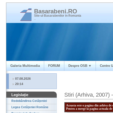
Basarabeni.RO
Site-ul Basarabenilor in Romania
_
Galeria Multimedia
FORUM
Despre OSB ▼
Centre U
07.08.2026
20:14
Stiri (Arhiva, 2007)
Legislaţie
Redobândirea Cetăţeniei
Aceasta este o pagina din arhiva de 
Legea Cetăţeniei Române
Pentru a merge la pagina actuala de 