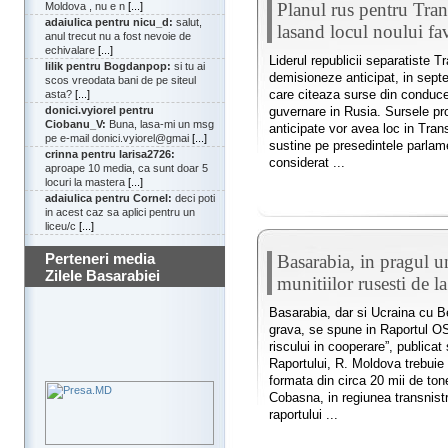
Planul rus pentru Tra
Moldova , nu e n
[...]
adaiulica pentru nicu_d:
salut,
lasand locul noului fa
anul trecut nu a fost nevoie de
echivalare
[...]
Liderul republicii separatiste T
lilik pentru Bogdanpop:
si tu ai
demisioneze anticipat, in septem
scos vreodata bani de pe siteul
care citeaza surse din conducer
asta?
[...]
guvernare in Rusia. Sursele pr
donici.vyiorel pentru
Ciobanu_V:
Buna, lasa-mi un msg
anticipate vor avea loc in Trans
pe e-mail donici.vyiorel@gmai
[...]
sustine pe presedintele parlam
crinna pentru larisa2726:
considerat ...
aproape 10 media, ca sunt doar 5
locuri la mastera
[...]
adaiulica pentru Cornel:
deci poti
in acest caz sa aplici pentru un
liceu/c
[...]
Perteneri media
Basarabia, in pragul u
Zilele Basarabiei
munitiilor rusesti de 
Basarabia, dar si Ucraina cu Be
grava, se spune in Raportul OS
riscului in cooperare”, publica
Raportului, R. Moldova trebuie 
formata din circa 20 mii de ton
Cobasna, in regiunea transnistre
raportului ...