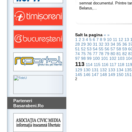
semnat documentul. Printre ta
Belarus,...
Salt la pagina
«
»
1
2
3
4
5
6
7
8
9
10
11
12
13
28
29
30
31
32
33
34
35
36
3
51
52
53
54
55
56
57
58
59
6
74
75
76
77
78
79
80
81
82
8
97
98
99
100
101
102
103
10
113
114
115
116
117
118
11
129
130
131
132
133
134
13
145
146
147
148
149
150
15
2
Parteneri
Basarabeni.Ro