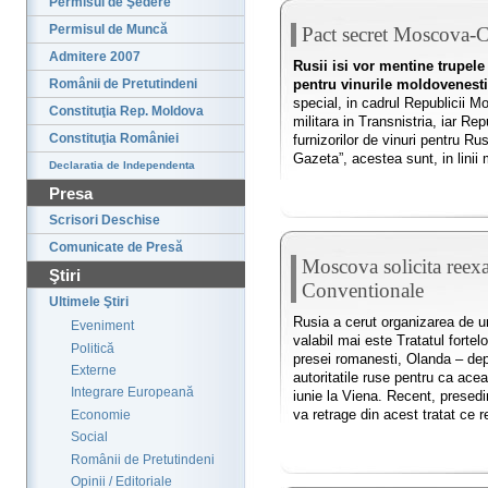
Permisul de Şedere
Permisul de Muncă
Pact secret Moscova-
Admitere 2007
Rusii isi vor mentine trupele
pentru vinurile moldovenesti
Românii de Pretutindeni
special, in cadrul Republicii 
Constituţia Rep. Moldova
militara in Transnistria, iar Re
Constituţia României
furnizorilor de vinuri pentru Ru
Gazeta”, acestea sunt, in linii 
Declaratia de Independenta
Presa
Scrisori Deschise
Comunicate de Presă
Moscova solicita reexa
Ştiri
Conventionale
Ultimele Ştiri
Rusia a cerut organizarea de ur
Eveniment
valabil mai este Tratatul fortel
Politică
presei romanesti, Olanda – depo
Externe
autoritatile ruse pentru ca acea
Integrare Europeană
iunie la Viena. Recent, presedi
va retrage din acest tratat ce
Economie
Social
Românii de Pretutindeni
Opinii / Editoriale