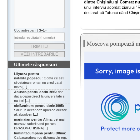
dintre Chişinău şi Comrat nu
unui interviu acordat ziarului "
declarat că "atunci când Chişin
Cod anti-spam |
3+1=
Moscova pompează mil
Ultimele răspunsuri
Lilyutza pentru
natalita.popescu:
Odata ce esti
si cetatean roman nu cred ca ai
nevo
[...]
Anusca pentru dorin1995:
dar
daca depui direct la universitate si
nu intri
[...]
cielfanthom pentru dorin1995:
Salut! In acest caz aplici ca oricare
alt absolven
[...]
marinaian pentru Alina:
cei mai
marsavi soferi sand pe ruta
BRASOV-CHISINA
[...]
luminitacumpana pentru D0ina:
Ca basarabean cu diploma din rep.