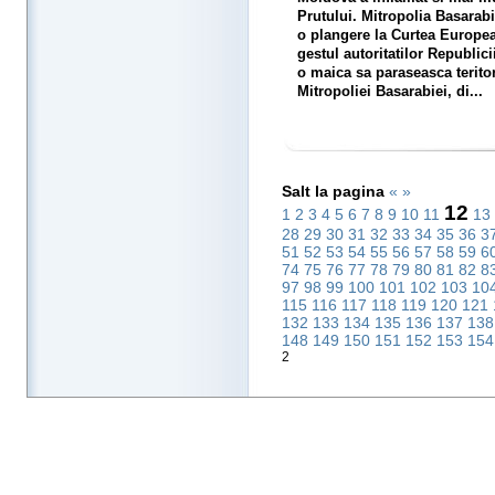
Prutului. Mitropolia Basarabi
o plangere la Curtea European
gestul autoritatilor Republici
o maica sa paraseasca teritori
Mitropoliei Basarabiei, di...
Salt la pagina
«
»
12
1
2
3
4
5
6
7
8
9
10
11
13
28
29
30
31
32
33
34
35
36
3
51
52
53
54
55
56
57
58
59
6
74
75
76
77
78
79
80
81
82
8
97
98
99
100
101
102
103
10
115
116
117
118
119
120
121
132
133
134
135
136
137
13
148
149
150
151
152
153
15
2