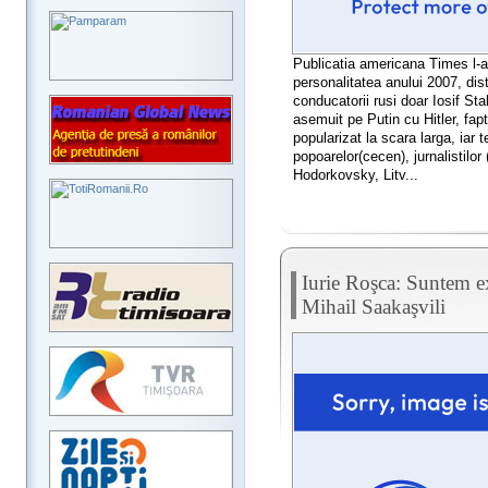
Publicatia americana Times l-
personalitatea anului 2007, dist
conducatorii rusi doar Iosif Sta
asemuit pe Putin cu Hitler, fap
popularizat la scara larga, iar 
popoarelor(cecen), jurnalistilor
Hodorkovsky, Litv...
Iurie Roşca: Suntem ex
Mihail Saakaşvili