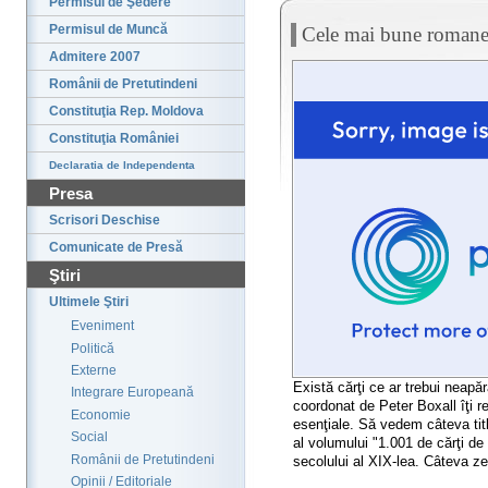
Permisul de Şedere
Permisul de Muncă
Cele mai bune romane 
Admitere 2007
Românii de Pretutindeni
Constituţia Rep. Moldova
Constituţia României
Declaratia de Independenta
Presa
Scrisori Deschise
Comunicate de Presă
Ştiri
Ultimele Ştiri
Eveniment
Politică
Externe
Există cărţi ce ar trebui neapăr
Integrare Europeană
coordonat de Peter Boxall îţi 
Economie
esenţiale. Să vedem câteva titlu
Social
al volumului "1.001 de cărţi de 
Românii de Pretutindeni
secolului al XIX-lea. Câteva zec
Opinii / Editoriale