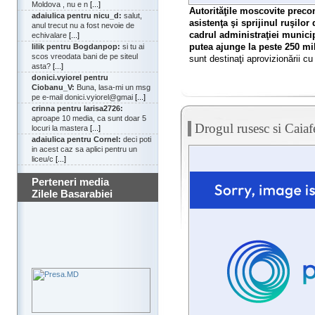
Moldova , nu e n
[...]
Autorităţile moscovite preco
adaiulica pentru nicu_d:
salut,
asistenţa şi sprijinul ruşilor
anul trecut nu a fost nevoie de
cadrul administraţiei municip
echivalare
[...]
putea ajunge la peste 250 mi
lilik pentru Bogdanpop:
si tu ai
scos vreodata bani de pe siteul
sunt destinaţi aprovizionării cu
asta?
[...]
donici.vyiorel pentru
Ciobanu_V:
Buna, lasa-mi un msg
pe e-mail donici.vyiorel@gmai
[...]
crinna pentru larisa2726:
aproape 10 media, ca sunt doar 5
Drogul rusesc si Caia
locuri la mastera
[...]
adaiulica pentru Cornel:
deci poti
in acest caz sa aplici pentru un
liceu/c
[...]
Perteneri media
Zilele Basarabiei