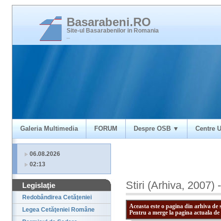
Basarabeni.RO
Site-ul Basarabenilor in Romania
_
Galeria Multimedia
FORUM
Despre OSB ▼
Centre U
06.08.2026
02:13
Stiri (Arhiva, 2007) 
Legislaţie
Redobândirea Cetăţeniei
Aceasta este o pagina din arhiva de 
Legea Cetăţeniei Române
Pentru a merge la pagina actuala de 