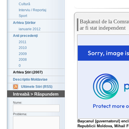
Cultură
Interviu / Reportaj
Sport
Başkanul de la Comra
Arhiva Ştirilor
ar fi stat independent
ianuarie 2012
Anii precedenţi
2011
2010
2009
2008
0
Arhiva Ştiri (2007)
Descriptio Moldaviae
Ultimele Stiri (RSS)
Intreabă > Răspundem
Nume:
Problema:
Başcanul (guvernatorul) encl
Republicii Moldova, Mihail Fo