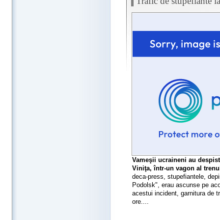
Trafic de stupefiante 
Vameşii ucraineni au despist
Viniţa, într-un vagon al tren
deca-press, stupefiantele, depi
Podolsk", erau ascunse pe aco
acestui incident, garnitura de t
ore....