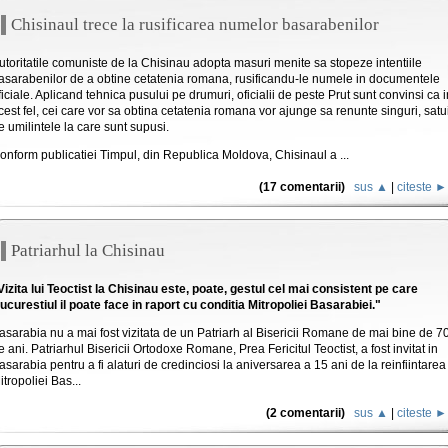
Chisinaul trece la rusificarea numelor basarabenilor
utoritatile comuniste de la Chisinau adopta masuri menite sa stopeze intentiile
asarabenilor de a obtine cetatenia romana, rusificandu-le numele in documentele
ficiale. Aplicand tehnica pusului pe drumuri, oficialii de peste Prut sunt convinsi ca i
cest fel, cei care vor sa obtina cetatenia romana vor ajunge sa renunte singuri, satu
e umilintele la care sunt supusi.
onform publicatiei Timpul, din Republica Moldova, Chisinaul a ...
(17 comentarii)
sus ▲
|
citeste ►
Patriarhul la Chisinau
Vizita lui Teoctist la Chisinau este, poate, gestul cel mai consistent pe care
ucurestiul il poate face in raport cu conditia Mitropoliei Basarabiei."
asarabia nu a mai fost vizitata de un Patriarh al Bisericii Romane de mai bine de 7
e ani. Patriarhul Bisericii Ortodoxe Romane, Prea Fericitul Teoctist, a fost invitat in
asarabia pentru a fi alaturi de credinciosi la aniversarea a 15 ani de la reinfiintarea
itropoliei Bas...
(2 comentarii)
sus ▲
|
citeste ►