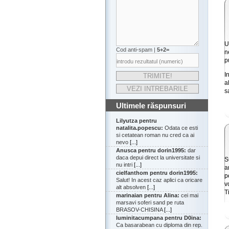
U
Cod anti-spam |
5+2=
n
p
I
a
s
Ultimele răspunsuri
Lilyutza pentru
natalita.popescu:
Odata ce esti
si cetatean roman nu cred ca ai
nevo
[...]
Anusca pentru dorin1995:
dar
daca depui direct la universitate si
S
nu intri
[...]
a
cielfanthom pentru dorin1995:
p
Salut! In acest caz aplici ca oricare
v
alt absolven
[...]
T
marinaian pentru Alina:
cei mai
marsavi soferi sand pe ruta
BRASOV-CHISINA
[...]
luminitacumpana pentru D0ina:
Ca basarabean cu diploma din rep.