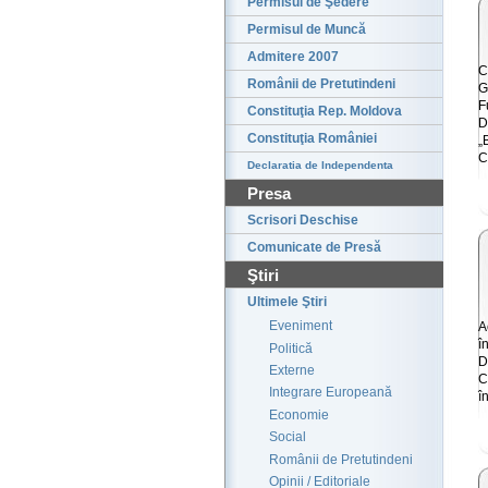
Permisul de Şedere
Permisul de Muncă
Admitere 2007
C
Românii de Pretutindeni
G
F
Constituţia Rep. Moldova
D
Constituţia României
„
C
Declaratia de Independenta
Presa
Scrisori Deschise
Comunicate de Presă
Ştiri
Ultimele Ştiri
Eveniment
A
î
Politică
D
Externe
C
Integrare Europeană
î
Economie
Social
Românii de Pretutindeni
Opinii / Editoriale