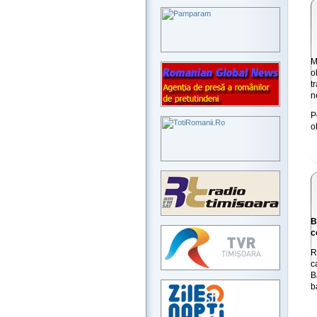
M
o
t
n
P
o
B
c
R
c
B
b