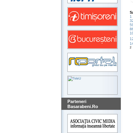
S
1
3
5
8
1
1
1
2
Parteneri
Basarabeni.Ro