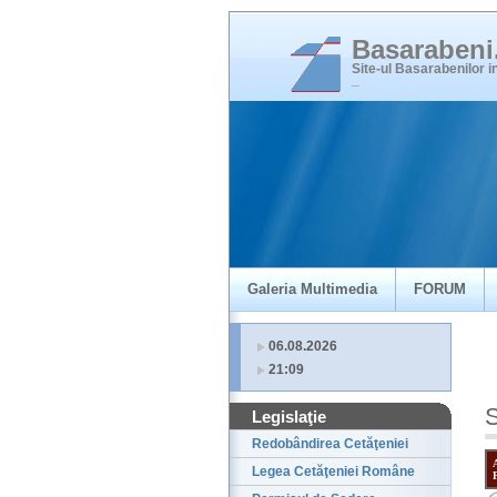
Basaraben
Site-ul Basarabenilor 
_
Galeria Multimedia
FORUM
06.08.2026
21:09
S
Legislaţie
Redobândirea Cetăţeniei
Legea Cetăţeniei Române