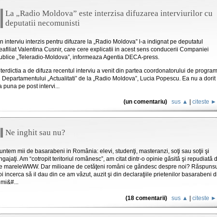
La „Radio Moldova” este interzisa difuzarea interviurilor cu
deputatii necomunisti
n interviu interzis pentru difuzare la „Radio Moldova” l-a indignat pe deputatul
eafiliat Valentina Cusnir, care cere explicatii in acest sens conducerii Companiei
ublice „Teleradio-Moldova”, informeaza Agentia DECA-press.
nterdictia a de difuza recentul interviu a venit din partea coordonatorului de progra
l Departamentului „Actualitati” de la „Radio Moldova”, Lucia Popescu. Ea nu a dorit
a puna pe post intervi...
(un comentariu)
sus ▲
|
citeste ►
Ne inghit sau nu?
untem mii de basarabeni in România: elevi, studenţi, masteranzi, soţi sau soţii şi
ngajaţi. Am “cotropit teritoriul românesc”, am citat dintr-o opinie gǎsitǎ şi repudiatǎ 
e mareleWWW. Dar milioane de cetǎţeni români ce gǎndesc despre noi? Rǎspuns
oi incerca sǎ il dau din ce am vǎzut, auzit şi din declaraţiile prietenilor basarabeni d
imi&#...
(18 comentarii)
sus ▲
|
citeste ►