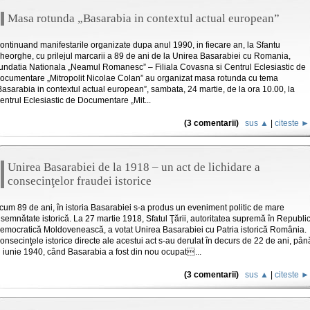
Masa rotunda „Basarabia in contextul actual european”
ontinuand manifestarile organizate dupa anul 1990, in fiecare an, la Sfantu
heorghe, cu prilejul marcarii a 89 de ani de la Unirea Basarabiei cu Romania,
undatia Nationala „Neamul Romanesc” – Filiala Covasna si Centrul Eclesiastic de
ocumentare „Mitropolit Nicolae Colan” au organizat masa rotunda cu tema
Basarabia in contextul actual european”, sambata, 24 martie, de la ora 10.00, la
entrul Eclesiastic de Documentare „Mit...
(3 comentarii)
sus ▲
|
citeste ►
Unirea Basarabiei de la 1918 – un act de lichidare a
consecinţelor fraudei istorice
cum 89 de ani, în istoria Basarabiei s-a produs un eveniment politic de mare
nsemnătate istorică. La 27 martie 1918, Sfatul Ţării, autoritatea supremă în Republi
emocratică Moldovenească, a votat Unirea Basarabiei cu Patria istorică România.
onsecinţele istorice directe ale acestui act s-au derulat în decurs de 22 de ani, pân
n iunie 1940, când Basarabia a fost din nou ocupat...
(3 comentarii)
sus ▲
|
citeste ►