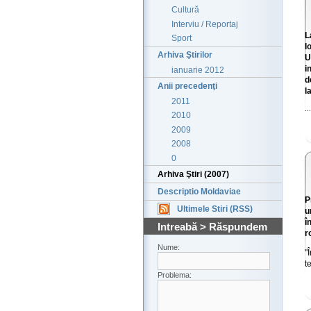
Cultură
Interviu / Reportaj
L
Sport
l
Arhiva Ştirilor
U
i
ianuarie 2012
d
Anii precedenţi
l
2011
...
2010
2009
2008
0
Arhiva Ştiri (2007)
Descriptio Moldaviae
P
Ultimele Stiri (RSS)
u
î
Intreabă > Răspundem
r
Nume:
"
t
Problema: