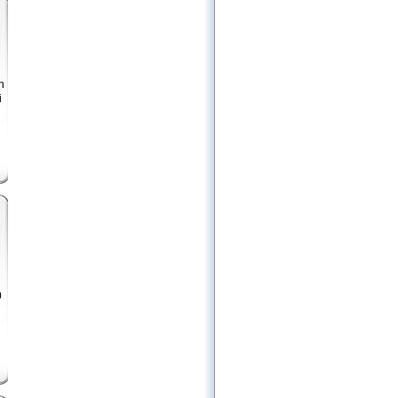
n
i
0