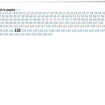
alt la pagina
«
»
2
3
4
5
6
7
8
9
10
11
12
13
14
15
16
17
18
19
20
21
22
23
24
25
26
27
28
29
30
3
2
33
34
35
36
37
38
39
40
41
42
43
44
45
46
47
48
49
50
51
52
53
54
55
56
57
58
9
60
61
62
63
64
65
66
67
68
69
70
71
72
73
74
75
76
77
78
79
80
81
82
83
84
85
6
87
88
89
90
91
92
93
94
95
96
97
98
99
100
101
102
103
104
105
106
107
108
09
110
111
112
113
114
115
116
117
118
119
120
121
122
123
124
125
126
127
12
132
29
130
131
133
134
135
136
137
138
139
140
141
142
143
144
145
146
147
48
149
150
151
152
153
154
155
156
157