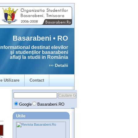
Basarabeni • RO
informational destinat elevilor
şi studenţilor basarabeni
aflaţi la studii in România
››› Detalii
e Utilizare
Contact
Google
Basarabeni.RO
Utile