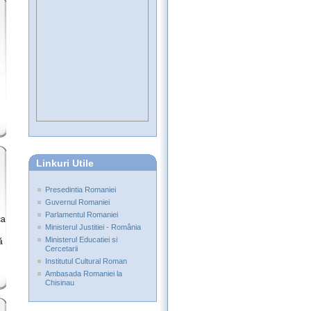
Linkuri Utile
Presedintia Romaniei
Guvernul Romaniei
Parlamentul Romaniei
ca
Ministerul Justitiei - România
Ministerul Educatiei si
ă
Cercetarii
Institutul Cultural Roman
Ambasada Romaniei la
Chisinau