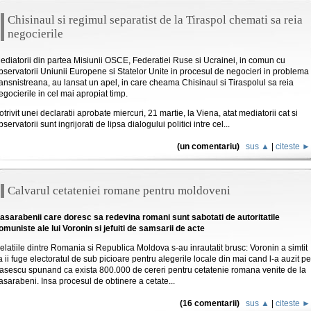
Chisinaul si regimul separatist de la Tiraspol chemati sa reia
negocierile
ediatorii din partea Misiunii OSCE, Federatiei Ruse si Ucrainei, in comun cu
bservatorii Uniunii Europene si Statelor Unite in procesul de negocieri in problema
ransnistreana, au lansat un apel, in care cheama Chisinaul si Tiraspolul sa reia
egocierile in cel mai apropiat timp.
otrivit unei declaratii aprobate miercuri, 21 martie, la Viena, atat mediatorii cat si
bservatorii sunt ingrijorati de lipsa dialogului politici intre cel...
(un comentariu)
sus ▲
|
citeste ►
Calvarul cetateniei romane pentru moldoveni
asarabenii care doresc sa redevina romani sunt sabotati de autoritatile
omuniste ale lui Voronin si jefuiti de samsarii de acte
elatiile dintre Romania si Republica Moldova s-au inrautatit brusc: Voronin a simtit
a ii fuge electoratul de sub picioare pentru alegerile locale din mai cand l-a auzit pe
asescu spunand ca exista 800.000 de cereri pentru cetatenie romana venite de la
asarabeni. Insa procesul de obtinere a cetate...
(16 comentarii)
sus ▲
|
citeste ►