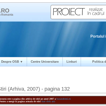
i.RO
in Romania
Portalul 
Despre OSB ▼
Centre Universitare
Linkuri
Politica d
tiri (Arhiva, 2007) - pagina 132
Aceasta este o pagina din arhiva de stiri pe anul 2007 a
basarabeni.ro
Pentru a merge la pagina actuala de stiri
dati click aici