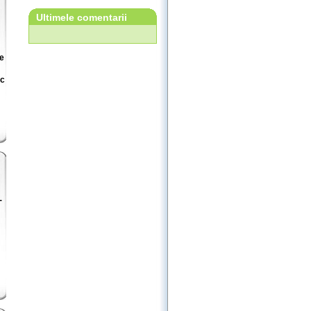
Ultimele comentarii
te
uc
-