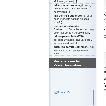
Moldova , nu e n
[...]
adaiulica pentru nicu_d:
salut,
anul trecut nu a fost nevoie de
echivalare
[...]
A
lilik pentru Bogdanpop:
si tu ai
b
scos vreodata bani de pe siteul
o
asta?
[...]
a
donici.vyiorel pentru
Ciobanu_V:
Buna, lasa-mi un msg
d
pe e-mail donici.vyiorel@gmai
[...]
C
crinna pentru larisa2726:
aproape 10 media, ca sunt doar 5
locuri la mastera
[...]
adaiulica pentru Cornel:
deci poti
in acest caz sa aplici pentru un
liceu/c
[...]
Perteneri media
Zilele Basarabiei
"
B
B
d
B
M