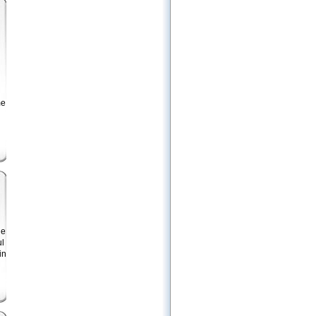
me
de
ul
in