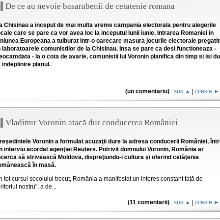
De ce au nevoie basarabenii de cetatenie romana
a Chisinau a inceput de mai multa vreme campania electorala pentru alegerile
ocale care se pare ca vor avea loc la inceputul lunii iunie. Intrarea Romaniei in
niunea Europeana a tulburat intr-o oarecare masura jocurile electorale pregati
n laboratoarele comunistilor de la Chisinau. Insa se pare ca desi functioneaza -
eocamdata - la o cota de avarie, comunistii lui Voronin planifica din timp si isi d
a indeplinire planul.
(un comentariu)
sus ▲
|
citeste ►
Vladimir Voronin atacă dur conducerea României
reşedintele Voronin a formulat acuzaţii dure la adresa conducerii României, într
n interviu acordat agenţiei Reuters. Potrivit domnului Voronin, România ar
ncerca să strivească Moldova, dispreţiundu-i cultura şi oferind cetăţenia
omânească în masă.
În tot cursul secolului trecut, România a manifestat un interes constant faţă de
eritoriul nostru", a de...
(11 comentarii)
sus ▲
|
citeste ►