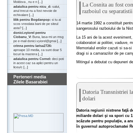
Moldova , nu e n
[...]
La Cosnita au fost com
adaiulica pentru nicu_d:
salut,
razboiul cu separatistii
anul trecut nu a fost nevoie de
echivalare
[...]
lilik pentru Bogdanpop:
si tu ai
14 martie 1992 a constituit pentru
scos vreodata bani de pe siteul
sangerosului razboiului de la Nist
asta?
[...]
donici.vyiorel pentru
La 15 ani de la acest eveniment, 
Ciobanu_V:
Buna, lasa-mi un msg
pe e-mail donici.vyiorel@gmai
[...]
colaboratori ai politiei, vaduve, 
crinna pentru larisa2726:
Memorialul eroilor cazuti si sa-s
aproape 10 media, ca sunt doar 5
dragi si a camarazilor de pe camp
locuri la mastera
[...]
adaiulica pentru Cornel:
deci poti
Mitingul a debutat cu depuneri de 
in acest caz sa aplici pentru un
liceu/c
[...]
Perteneri media
Zilele Basarabiei
Datoria Transnistriei 
dolari
Datoria regiunii nistrene faţă
miliarde dolari şi va spori cu 1
scăzute pentru populaţie, a anu
în guvernul autoproclamatei R