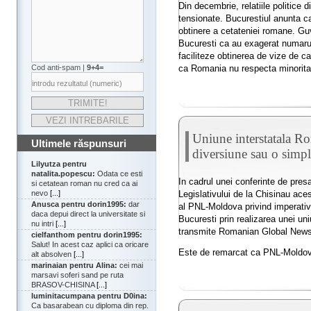
Din decembrie, relatiile politice
tensionate. Bucurestiul anunta ca
obtinere a cetateniei romane. Guv
Bucuresti ca au exagerat numarul
faciliteze obtinerea de vize de c
ca Romania nu respecta minoritat
Cod anti-spam |
9+4=
Uniune interstatala 
Ultimele răspunsuri
diversiune sau o simpl
Lilyutza pentru
natalita.popescu:
Odata ce esti
In cadrul unei conferinte de pres
si cetatean roman nu cred ca ai
Legislativului de la Chisinau ace
nevo
[...]
Anusca pentru dorin1995:
dar
al PNL-Moldova privind imperativul
daca depui direct la universitate si
Bucuresti prin realizarea unei u
nu intri
[...]
transmite Romanian Global News
cielfanthom pentru dorin1995:
Salut! In acest caz aplici ca oricare
Este de remarcat ca PNL-Moldova
alt absolven
[...]
marinaian pentru Alina:
cei mai
marsavi soferi sand pe ruta
BRASOV-CHISINA
[...]
luminitacumpana pentru D0ina:
Ca basarabean cu diploma din rep.