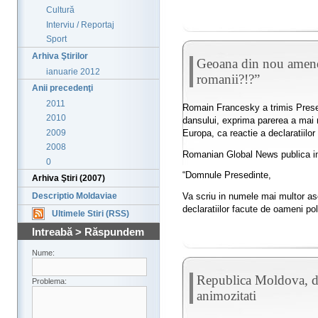
Cultură
Interviu / Reportaj
Sport
Arhiva Ştirilor
Geoana din nou amenda
ianuarie 2012
romanii?!?”
Anii precedenţi
2011
Romain Francesky a trimis Presed
2010
dansului, exprima parerea a mai m
2009
Europa, ca reactie a declaratiilo
2008
Romanian Global News publica in
0
“Domnule Presedinte,
Arhiva Ştiri (2007)
Va scriu in numele mai multor as
Descriptio Moldaviae
declaratiilor facute de oameni poli
Ultimele Stiri (RSS)
Intreabă > Răspundem
Nume:
Republica Moldova, di
Problema:
animozitati