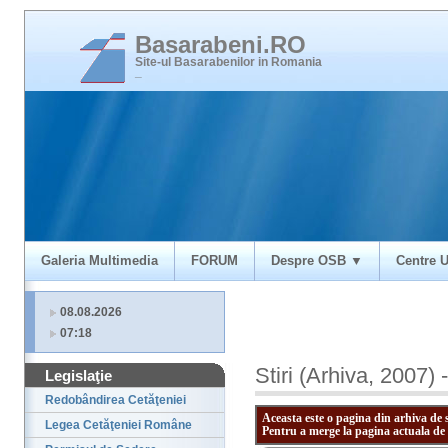
Basarabeni.RO
Site-ul Basarabenilor in Romania
_
Galeria Multimedia
FORUM
Despre OSB ▼
Centre U
08.08.2026
07:18
Stiri (Arhiva, 2007)
Legislaţie
Redobândirea Cetăţeniei
Aceasta este o pagina din arhiva de 
Legea Cetăţeniei Române
Pentru a merge la pagina actuala de 