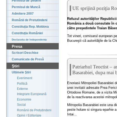
Permisul de Şedere
Permisul de Muncă
UE sprijină poziţia R
Admitere 2007
Refuzul autorităţilor Republic
Românii de Pretutindeni
România a două consulate în ora
Constituţia Rep. Moldova
către preşedintele Traian Băses
Constituţia României
Tot vineri, comisarul european pen
Declaratia de Independenta
Bucureşti că autorităţile de la Chi
Presa
Scrisori Deschise
Comunicate de Presă
Ştiri
Patriarhul Teoctist – a
Basarabiei, dupa mai 
Ultimele Ştiri
Eveniment
Enoriasii Mitropoliei Basarabiei d
Politică
unei invitatii adresate Prea Ferici
Externe
Ortodoxe Romane, de a vizita Mitr
Integrare Europeană
de la reactivarea acestei mitropol
Economie
Mitropolia Basarabiei este una d
Social
peste hotare si singura eparhie a 
Românii de Pretutindeni
Intai...
Opinii / Editoriale