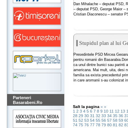
Dan Mihalache – deputat PSD, R
– deputat PSD, George Maior – 
Cristian Diaconescu – senator PS
Stupidul plan al lui G
Presedintele PSD Mircea Geoana a
pentru romanii din Basarabia.Do
ca unul dintre bunici sau parinti
americana. Mai mult, uita, desi nu
familia sa exista precedentul pri
in care aromanii s-au colonizat in 
Parteneri
Basarabeni.Ro
Salt la pagina
«
»
1
2
3
4
5
6
7
8
9
10
11
12
13
28
29
30
31
32
33
34
35
36
3
51
52
53
54
55
56
57
58
59
6
74
75
76
77
78
79
80
81
82
8