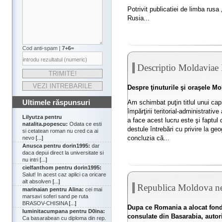
Potrivit publicatiei de limba rusa „
Rusia...
Cod anti-spam |
7+6=
Descriptio Moldaviae
Despre ţinuturile şi oraşele M
Ultimele răspunsuri
Am schimbat puţin titlul unui cap
împărţirii teritorial-administrati
Lilyutza pentru
a face acest lucru este şi faptul 
natalita.popescu:
Odata ce esti
destule întrebări cu privire la ge
si cetatean roman nu cred ca ai
concluzia că...
nevo
[...]
Anusca pentru dorin1995:
dar
daca depui direct la universitate si
nu intri
[...]
cielfanthom pentru dorin1995:
Salut! In acest caz aplici ca oricare
alt absolven
[...]
Republica Moldova ne-
marinaian pentru Alina:
cei mai
marsavi soferi sand pe ruta
BRASOV-CHISINA
[...]
Dupa ce Romania a alocat fondu
luminitacumpana pentru D0ina:
consulate din Basarabia, autori
Ca basarabean cu diploma din rep.