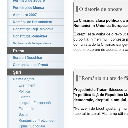
Permisul de Şedere
Permisul de Muncă
O datorie de onoare
Admitere 2007
La Chisinau clasa politica da i
Românii de Pretutindeni
Romaniei in Uniunea Europeana
Constituţia Rep. Moldova
E drept, este vorba de o revolutie
Constituţia României
cu politia, nimeni nu ii contesta 
Declaratia de Independenta
comunista de la Chisinau sangere
depune o cerere de acordare a cet
Presa
Scrisori Deschise
Comunicate de Presă
Ştiri
"România nu are de făc
Ultimele Ştiri
Eveniment
Preşedintele Traian Băsescu a 
Politică
în politica faţă de Republica M
Externe
democraţie, drepturile omului, i
Integrare Europeană
"Nu avem de făcut ajustări şi nu 
Economie
raportul bilateral. Atât timp cât
Social
Românii de Pretutindeni
Opinii / Editoriale