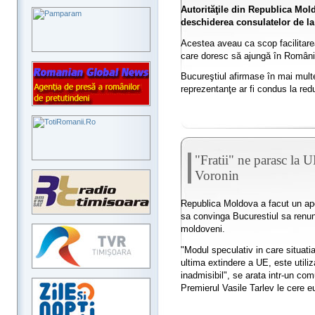
Autorităţile din Republica Mol
deschiderea consulatelor de la 
Acestea aveau ca scop facilitarea
care doresc să ajungă în Români
Bucureştiul afirmase în mai mult
reprezentanţe ar fi condus la red
"Fratii" ne parasc la U
Voronin
Republica Moldova a facut un ape
sa convinga Bucurestiul sa renunt
moldoveni.
"Modul speculativ in care situati
ultima extindere a UE, este util
inadmisibil", se arata intr-un co
Premierul Vasile Tarlev le cere eu