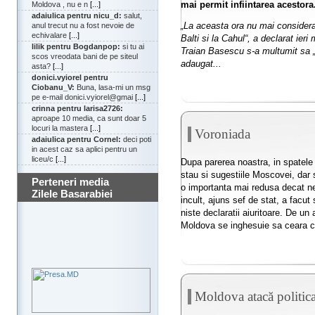
mai permit infiintarea acestora
Moldova , nu e n
[...]
adaiulica pentru nicu_d:
salut,
„La aceasta ora nu mai considera
anul trecut nu a fost nevoie de
echivalare
[...]
Balti si la Cahul“, a declarat ier
lilik pentru Bogdanpop:
si tu ai
Traian Basescu s-a multumit sa „i
scos vreodata bani de pe siteul
adaugat...
asta?
[...]
donici.vyiorel pentru
Ciobanu_V:
Buna, lasa-mi un msg
pe e-mail donici.vyiorel@gmai
[...]
crinna pentru larisa2726:
aproape 10 media, ca sunt doar 5
locuri la mastera
[...]
Voroniada
adaiulica pentru Cornel:
deci poti
in acest caz sa aplici pentru un
liceu/c
[...]
Dupa parerea noastra, in spatele 
stau si sugestiile Moscovei, dar 
Perteneri media
o importanta mai redusa decat ne
Zilele Basarabiei
incult, ajuns sef de stat, a facut
niste declaratii aiuritoare. De u
Moldova se inghesuie sa ceara ce
Moldova atacă politic