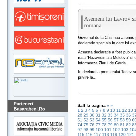
Asemeni lui Lavrov si
romana
Guvernul de la Chisinau a remis
declaratie speciala in care isi ex
Aceasta declaratie a fost publicat
rusa “Nezavisimaia Moldova” si c
informeaza Ziarul de Garda.
In declaratia premierului Tarlev 
privire la...
Parteneri
Salt la pagina
«
»
Basarabeni.Ro
1
2
3
4
5
6
7
8
9
10
11
12
13
28
29
30
31
32
33
34
35
36
3
51
52
53
54
55
56
57
58
59
6
74
75
76
77
78
79
80
81
82
8
97
98
99
100
101
102
103
10
115
116
117
118
119
120
121