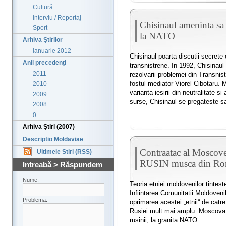
Cultură
Interviu / Reportaj
Chisinaul ameninta sa 
Sport
la NATO
Arhiva Ştirilor
ianuarie 2012
Chisinaul poarta discutii secret
Anii precedenţi
transnistrene. In 1992, Chisinaul
2011
rezolvarii problemei din Transnistr
fostul mediator Viorel Cibotaru. M
2010
varianta iesirii din neutralitate si
2009
surse, Chisinaul se pregateste s
2008
0
Arhiva Ştiri (2007)
Descriptio Moldaviae
Contraatac al Moscove
Ultimele Stiri (RSS)
RUSIN musca din Ro
Intreabă > Răspundem
Nume:
Teoria etniei moldovenilor tinteste
Infiintarea Comunitatii Moldovenil
Problema:
oprimarea acestei „etnii“ de catre
Rusiei mult mai amplu. Moscova vr
rusinii, la granita NATO.