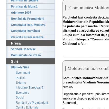
Permisul de Şedere
Permisul de Muncă
"Comunitatea Moldoven
Admitere 2007
Parchetul Iasi contesta decizia
Românii de Pretutindeni
Moldovenilor din Republica Mo
Constituţia Rep. Moldova
fie judecata pe 5 martie. Repre
afirmand ca asociatia se va auto
Constituţia României
- dupa cum s-a intamplat deja p
Declaratia de Independenta
Voronin.Delegatia "Comunitatii
Presa
Chisinaul a fo...
Scrisori Deschise
Comunicate de Presă
Ştiri
Moldovenii non-comb
Ultimele Ştiri
Eveniment
Politică
Comunitatea Moldovenilor din 
presedintelui Vladimir Voronin
Externe
roman.
Integrare Europeană
Economie
Organizatia a precizat, prin inte
Social
implice in dispute politice care ar
Românii de Pretutindeni
Bucuresti.
Opinii / Editoriale