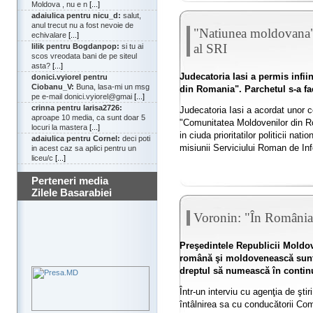
Moldova , nu e n
[...]
adaiulica pentru nicu_d:
salut,
anul trecut nu a fost nevoie de
"Natiunea moldovana" 
echivalare
[...]
al SRI
lilik pentru Bogdanpop:
si tu ai
scos vreodata bani de pe siteul
asta?
[...]
Judecatoria Iasi a permis infi
donici.vyiorel pentru
Ciobanu_V:
Buna, lasa-mi un msg
din Romania". Parchetul s-a fa
pe e-mail donici.vyiorel@gmai
[...]
crinna pentru larisa2726:
Judecatoria Iasi a acordat unor ce
aproape 10 media, ca sunt doar 5
"Comunitatea Moldovenilor din Ro
locuri la mastera
[...]
in ciuda prioritatilor politicii nat
adaiulica pentru Cornel:
deci poti
misiunii Serviciului Roman de Info
in acest caz sa aplici pentru un
liceu/c
[...]
Perteneri media
Zilele Basarabiei
Voronin: "În România
Preşedintele Republicii Moldov
română şi moldovenească sunt 
dreptul să numească în contin
Într-un interviu cu agenţia de şti
întâlnirea sa cu conducătorii Com