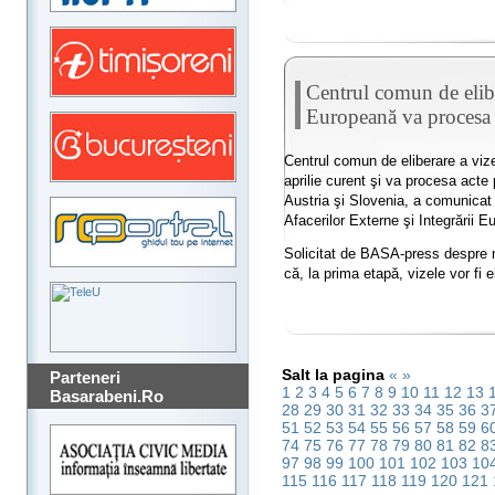
Centrul comun de elib
Europeană va procesa 
Centrul comun de eliberare a viz
aprilie curent şi va procesa acte 
Austria şi Slovenia, a comunicat 
Afacerilor Externe şi Integrării E
Solicitat de BASA-press despre m
că, la prima etapă, vizele vor fi el
Salt la pagina
«
»
Parteneri
1
2
3
4
5
6
7
8
9
10
11
12
13
Basarabeni.Ro
28
29
30
31
32
33
34
35
36
3
51
52
53
54
55
56
57
58
59
6
74
75
76
77
78
79
80
81
82
8
97
98
99
100
101
102
103
10
115
116
117
118
119
120
121