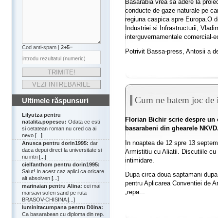
Basarabia vrea sa adere la proie
conducte de gaze naturale pe care
regiuna caspica spre Europa.O de
Industriei si Infrastructurii, Vlad
interguvernamentale comercial-e
Cod anti-spam |
2+5=
Potrivit Bassa-press, Antosii a d
Cum ne batem joc de i
Ultimele răspunsuri
Lilyutza pentru
Florian Bichir scrie despre un 
natalita.popescu:
Odata ce esti
basarabeni din ghearele NKVD
si cetatean roman nu cred ca ai
nevo
[...]
In noaptea de 12 spre 13 septe
Anusca pentru dorin1995:
dar
daca depui direct la universitate si
Armistitiu cu Aliatii. Discutiile c
nu intri
[...]
intimidare.
cielfanthom pentru dorin1995:
Salut! In acest caz aplici ca oricare
Dupa circa doua saptamani dupa 
alt absolven
[...]
pentru Aplicarea Conventiei de Ar
marinaian pentru Alina:
cei mai
„repa...
marsavi soferi sand pe ruta
BRASOV-CHISINA
[...]
luminitacumpana pentru D0ina:
Ca basarabean cu diploma din rep.