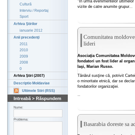
"In urma evenimentelor ultimelor 
Cultură
vizite de catre anumite grupur...
Interviu / Reportaj
Sport
Arhiva Ştirilor
ianuarie 2012
Comunitatea moldoven
Anii precedenţi
lideri
2011
2010
Asociaţia Comunitatea Moldov
2009
fondatori un fost lider al organ
2008
Iaşi, Marian Russo.
0
Tânărul susţine că, potrivit Carte
Arhiva Ştiri (2007)
o minoritate etnică, dar se declar
Descriptio Moldaviae
fondatorilor organizaţiei.
Ultimele Stiri (RSS)
...
Intreabă > Răspundem
Nume:
Problema:
Basarabia doreste sa a