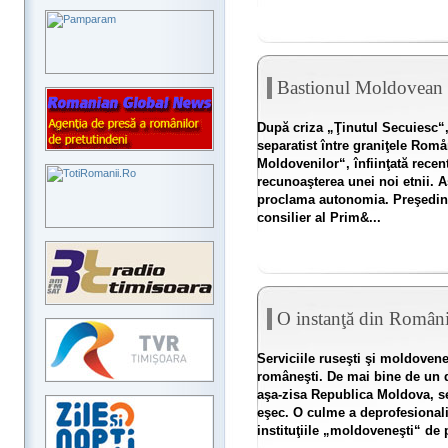
Bastionul Moldovean
După criza „Ţinutul Secuiesc“
separatist între graniţele Ro
Moldovenilor“, înfiinţată recent
recunoaşterea unei noi etnii. As
proclama autonomia. Preşedinte
consilier al Prim&...
O instanţă din Români
Serviciile ruseşti şi moldoveneş
româneşti. De mai bine de un d
aşa-zisa Republica Moldova, se
eşec. O culme a deprofesionalis
instituţiile „moldoveneşti“ de p