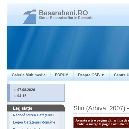
Basarabeni.RO
Site-ul Basarabenilor in Romania
_
Galeria Multimedia
FORUM
Despre OSB ▼
Centre U
07.08.2026
04:15
Stiri (Arhiva, 2007)
Legislaţie
Redobândirea Cetăţeniei
Aceasta este o pagina din arhiva de 
Legea Cetăţeniei Române
Pentru a merge la pagina actuala de 