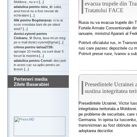
Moldova , nu e n
[...]
evacua trupele din Tran
adaiulica pentru nicu_d:
salut,
Tratatului FACE
anul trecut nu a fost nevoie de
echivalare
[...]
lilik pentru Bogdanpop:
si tu ai
Rusia nu va evacua trupele din Tra
scos vreodata bani de pe siteul
Fortele Armate Conventionale di
asta?
[...]
ianuarie, ministrul Apararii al Fe
donici.vyiorel pentru
Ciobanu_V:
Buna, lasa-mi un msg
Potrivit oficialului rus, in Transn
pe e-mail donici.vyiorel@gmai
[...]
crinna pentru larisa2726:
rusi care pazesc depozitele cu mu
aproape 10 media, ca sunt doar 5
Potrivit presei ruse, Ivanov a sub
locuri la mastera
[...]
adaiulica pentru Cornel:
deci poti
in acest caz sa aplici pentru un
liceu/c
[...]
Perteneri media
Presedintele Ucrainei 
Zilele Basarabiei
sustina integritatea te
Presedintele Ucrainei, Victor Ius
integritatea teritoriala a Moldove
pe probleme de securitate, care
Germania. In opinia lui Iuscenko,
transnistrean au fost obtinute a
adoptarea deciziilor.