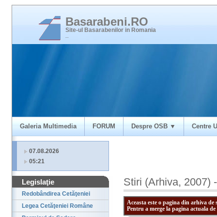
Basarabeni.RO
Site-ul Basarabenilor in Romania
_
Galeria Multimedia
FORUM
Despre OSB ▼
Centre U
07.08.2026
05:21
Stiri (Arhiva, 2007)
Legislaţie
Redobândirea Cetăţeniei
Aceasta este o pagina din arhiva de 
Legea Cetăţeniei Române
Pentru a merge la pagina actuala de 