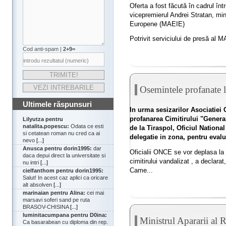
Oferta a fost făcută în cadrul înt
vicepremierul Andrei Stratan, minis
Europene (MAEIE)
Potrivit serviciului de presă al M
Cod anti-spam |
2+9=
Osemintele profanate l
Ultimele răspunsuri
In urma sesizarilor Asociatiei C
profanarea Cimitirului "General
Lilyutza pentru
natalita.popescu:
Odata ce esti
de la Tiraspol, Oficiul Nationa
si cetatean roman nu cred ca ai
delegatie in zona, pentru evalua
nevo
[...]
Anusca pentru dorin1995:
dar
Oficialii ONCE se vor deplasa la 
daca depui direct la universitate si
cimitirului vandalizat , a declarat
nu intri
[...]
Came...
cielfanthom pentru dorin1995:
Salut! In acest caz aplici ca oricare
alt absolven
[...]
marinaian pentru Alina:
cei mai
marsavi soferi sand pe ruta
BRASOV-CHISINA
[...]
luminitacumpana pentru D0ina:
Ministrul Apararii al 
Ca basarabean cu diploma din rep.