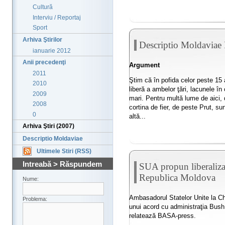
Cultură
Interviu / Reportaj
Sport
Arhiva Ştirilor
Descriptio Moldaviae 
ianuarie 2012
Anii precedenţi
Argument
2011
Ştim că în pofida celor peste 15 a
2010
liberă a ambelor ţări, lacunele î
2009
mari. Pentru multă lume de aici, 
2008
cortina de fier, de peste Prut, su
0
altă...
Arhiva Ştiri (2007)
Descriptio Moldaviae
Ultimele Stiri (RSS)
Intreabă > Răspundem
SUA propun liberaliza
Republica Moldova
Nume:
Ambasadorul Statelor Unite la C
Problema:
unui acord cu administraţia Bush, 
relatează BASA-press.