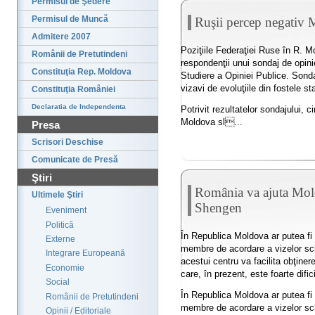
Permisul de Şedere
Permisul de Muncă
Ruşii percep negativ
Admitere 2007
Poziţiile Federaţiei Ruse în R. M
Românii de Pretutindeni
respondenţii unui sondaj de opini
Constituţia Rep. Moldova
Studiere a Opiniei Publice. Sondaj
vizavi de evoluţiile din fostele
Constituţia României
Declaratia de Independenta
Potrivit rezultatelor sondajului, 
Moldova sl...
Presa
Scrisori Deschise
Comunicate de Presă
Ştiri
România va ajuta Mol
Ultimele Ştiri
Shengen
Eveniment
Politică
În Republica Moldova ar putea fi 
Externe
membre de acordare a vizelor sch
Integrare Europeană
acestui centru va facilita obţine
Economie
care, în prezent, este foarte difici
Social
În Republica Moldova ar putea fi 
Românii de Pretutindeni
membre de acordare a vizelor sc
Opinii / Editoriale