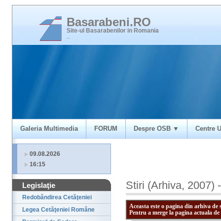
Basarabeni.RO
Site-ul Basarabenilor in Romania
_
Galeria Multimedia
FORUM
Despre OSB ▼
Centre U
09.08.2026
16:15
Stiri (Arhiva, 2007)
Legislaţie
Redobândirea Cetăţeniei
Aceasta este o pagina din arhiva de 
Legea Cetăţeniei Române
Pentru a merge la pagina actuala de 