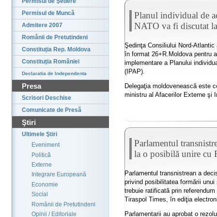
Permisul de Şedere
Permisul de Muncă
Planul individual de a
NATO va fi discutat l
Admitere 2007
Românii de Pretutindeni
Şedinţa Consiliului Nord-Atlanti
Constituţia Rep. Moldova
în format 26+R.Moldova pentru a 
Constituţia României
implementare a Planului individua
(IPAP).
Declaratia de Independenta
Presa
Delegaţia moldovenească este co
ministru al Afacerilor Externe şi 
Scrisori Deschise
Comunicate de Presă
Ştiri
Ultimele Ştiri
Parlamentul transnistre
Eveniment
la o posibilă unire c
Politică
Externe
Parlamentul transnistrean a decis
Integrare Europeană
privind posibilitatea formării unu
Economie
trebuie ratificată prin referendum
Social
Tiraspol Times, în ediţia electron
Românii de Pretutindeni
Parlamentarii au aprobat o rezol
Opinii / Editoriale