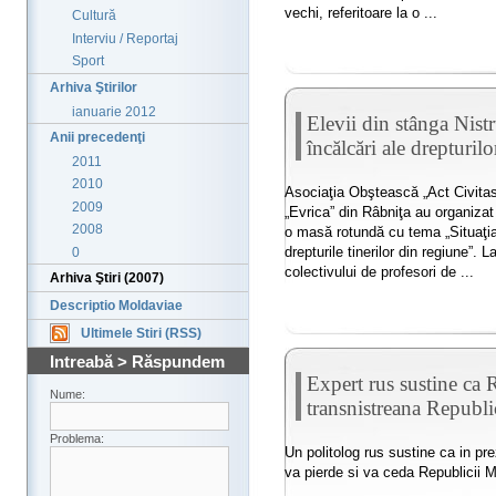
vechi, referitoare la o ...
Cultură
Interviu / Reportaj
Sport
Arhiva Ştirilor
ianuarie 2012
Elevii din stânga Nist
Anii precedenţi
încălcări ale drepturil
2011
2010
Asociaţia Obştească „Act Civitas”
2009
„Evrica” din Râbniţa au organizat 
2008
o masă rotundă cu tema „Situaţia 
drepturile tinerilor din regiune”. 
0
colectivului de profesori de ...
Arhiva Ştiri (2007)
Descriptio Moldaviae
Ultimele Stiri (RSS)
Intreabă > Răspundem
Expert rus sustine ca 
Nume:
transnistreana Republ
Problema:
Un politolog rus sustine ca in p
va pierde si va ceda Republicii 