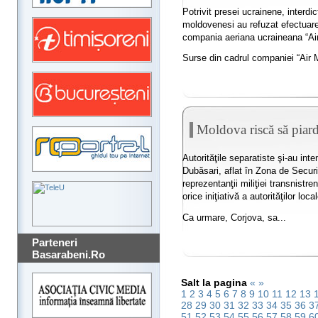
Potrivit presei ucrainene, interdi
moldovenesi au refuzat efectuare
compania aeriana ucraineana “Air
Surse din cadrul companiei “Air
Moldova riscă să piar
Autorităţile separatiste şi-au inte
Dubăsari, aflat în Zona de Securita
reprezentanţii miliţiei transnist
orice iniţiativă a autorităţilor loc
Ca urmare, Corjova, sa...
Parteneri
Basarabeni.Ro
Salt la pagina
«
»
1
2
3
4
5
6
7
8
9
10
11
12
13
28
29
30
31
32
33
34
35
36
3
51
52
53
54
55
56
57
58
59
6