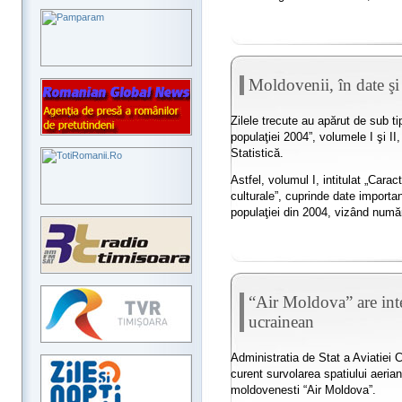
Moldovenii, în date şi 
Zilele trecute au apărut de sub t
populaţiei 2004”, volumele I şi II
Statistică.
Astfel, volumul I, intitulat „Carac
culturale”, cuprinde date importa
populaţiei din 2004, vizând număr
“Air Moldova” are inte
ucrainean
Administratia de Stat a Aviatiei C
curent survolarea spatiului aeri
moldovenesti “Air Moldova”.