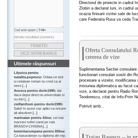
Directorul de proiecte in cadrul I
Zlobin a declarat luni, in cadrul 
ocazia finisarii vizitei sale de lu
care Federatia Rusa va ceda Tran
Cod anti-spam |
7+6=
Oferta Consulatului R
cererea de vize
Ultimele răspunsuri
Suplimentarea Sectiei consulare
Lilyutza pentru
functionari consulari sositi din 
natalita.popescu:
Odata ce esti
procesare a vizelor, modificarea si
si cetatean roman nu cred ca ai
misiunea diplomatica au facut ca
nevo
[...]
Anusca pentru dorin1995:
dar
vize, a declarat pentru Radio Ro
daca depui direct la universitate si
Teodorescu, citat de Info-Prim N
nu intri
[...]
cielfanthom pentru dorin1995:
Potrivit amb...
Salut! In acest caz aplici ca oricare
alt absolven
[...]
marinaian pentru Alina:
cei mai
marsavi soferi sand pe ruta
BRASOV-CHISINA
[...]
luminitacumpana pentru D0ina:
Traian Basescu – in pr
Ca basarabean cu diploma din rep.