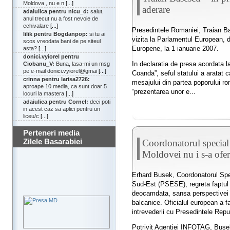
Moldova , nu e n
[...]
aderare
adaiulica pentru nicu_d:
salut,
anul trecut nu a fost nevoie de
echivalare
[...]
Presedintele Romaniei, Traian Ba
lilik pentru Bogdanpop:
si tu ai
vizita la Parlamentul European,
scos vreodata bani de pe siteul
Europene, la 1 ianuarie 2007.
asta?
[...]
donici.vyiorel pentru
In declaratia de presa acordata l
Ciobanu_V:
Buna, lasa-mi un msg
pe e-mail donici.vyiorel@gmai
[...]
Coanda”, seful statului a aratat c
crinna pentru larisa2726:
mesajului din partea poporului r
aproape 10 media, ca sunt doar 5
“prezentarea unor e...
locuri la mastera
[...]
adaiulica pentru Cornel:
deci poti
in acest caz sa aplici pentru un
liceu/c
[...]
Perteneri media
Zilele Basarabiei
Coordonatorul special
Moldovei nu i s-a ofer
Erhard Busek, Coordonatorul Spec
Sud-Est (PSESE), regreta faptul 
deocamdata, sansa perspectivei 
balcanice. Oficialul european a f
intrevederii cu Presedintele Repu
Potrivit Agentiei INFOTAG, Busek