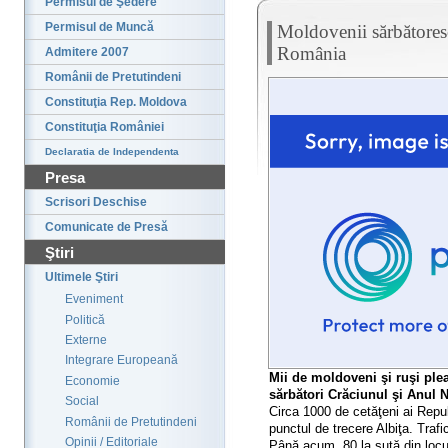
Permisul de Şedere
Permisul de Muncă
Moldovenii sărbătoresc
România
Admitere 2007
Românii de Pretutindeni
Constituţia Rep. Moldova
Constituţia României
Declaratia de Independenta
Presa
Scrisori Deschise
Comunicate de Presă
Ştiri
Ultimele Ştiri
Eveniment
Politică
Externe
Integrare Europeană
Mii de moldoveni şi ruşi plea
Economie
sărbători Crăciunul şi Anul N
Social
Circa 1000 de cetăţeni ai Repub
Românii de Pretutindeni
punctul de trecere Albiţa. Traf
Opinii / Editoriale
Până acum, 80 la sută din locur