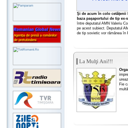
Şi de acum în colo cetăţenii 
baza paşaportului de tip ex-s
între deputatul AMN Valeriu Co
pe acest subiect. Deputatul AM
de tip sovietic vor rămânea în
La Mulţi Ani!!!
Orga
impre
ureaz
Fie 
multă