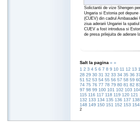
Solictantii de vize Shengen pe
Ungaria si Estonia pot depune c
(CUEV) din cadrul Ambasadei Un
ziua aderarii Ungariei la spatiul
CUEV a fost introdusa si Estoni
de presa prilejuita de aderare l
Salt la pagina
«
»
1
2
3
4
5
6
7
8
9
10
11
12
13
28
29
30
31
32
33
34
35
36
3
51
52
53
54
55
56
57
58
59
6
74
75
76
77
78
79
80
81
82
8
97
98
99
100
101
102
103
10
115
116
117
118
119
120
121
132
133
134
135
136
137
13
148
149
150
151
152
153
15
2