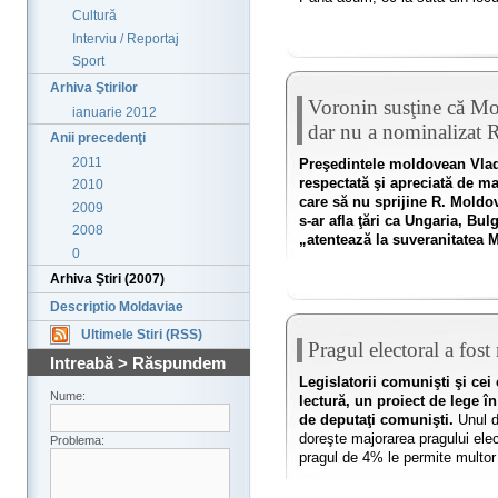
Cultură
Interviu / Reportaj
Sport
Arhiva Ştirilor
Voronin susţine că Mol
ianuarie 2012
dar nu a nominalizat R
Anii precedenţi
2011
Preşedintele moldovean Vlad
respectată şi apreciată de maj
2010
care să nu sprijine R. Moldov
2009
s-ar afla ţări ca Ungaria, Bu
2008
„atentează la suveranitatea 
0
Arhiva Ştiri (2007)
Descriptio Moldaviae
Ultimele Stiri (RSS)
Pragul electoral a fos
Intreabă > Răspundem
Legislatorii comunişti şi cei
Nume:
lectură, un proiect de lege în
de deputaţi comunişti.
Unul di
doreşte majorarea pragului elec
Problema:
pragul de 4% le permite multor f