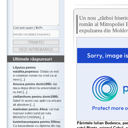
Un nou „război biseric
român al Mitropoliei B
Cod anti-spam |
9+7=
expulzarea din Moldo
Ultimele răspunsuri
Lilyutza pentru
natalita.popescu:
Odata ce esti
si cetatean roman nu cred ca ai
nevo
[...]
Anusca pentru dorin1995:
dar
daca depui direct la universitate si
nu intri
[...]
cielfanthom pentru dorin1995:
Salut! In acest caz aplici ca oricare
alt absolven
[...]
marinaian pentru Alina:
cei mai
marsavi soferi sand pe ruta
BRASOV-CHISINA
[...]
luminitacumpana pentru D0ina:
Părintele Iulian Budescu, par
Ca basarabean cu diploma din rep.
satul Manta, raionul Cahul, 