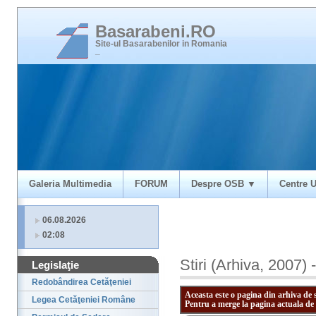
Basarabeni.RO
Site-ul Basarabenilor in Romania
_
Galeria Multimedia
FORUM
Despre OSB ▼
Centre U
06.08.2026
02:08
Stiri (Arhiva, 2007) 
Legislaţie
Redobândirea Cetăţeniei
Aceasta este o pagina din arhiva de 
Legea Cetăţeniei Române
Pentru a merge la pagina actuala de 