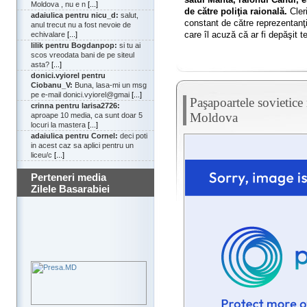
Moldova , nu e n
[...]
de către poliţia raională.
Cleri
adaiulica pentru nicu_d:
salut,
constant de către reprezentanţi a
anul trecut nu a fost nevoie de
care îl acuză că ar fi depăşit t
echivalare
[...]
lilik pentru Bogdanpop:
si tu ai
scos vreodata bani de pe siteul
asta?
[...]
donici.vyiorel pentru
Ciobanu_V:
Buna, lasa-mi un msg
pe e-mail donici.vyiorel@gmai
[...]
Paşapoartele sovietice
crinna pentru larisa2726:
Moldova
aproape 10 media, ca sunt doar 5
locuri la mastera
[...]
adaiulica pentru Cornel:
deci poti
in acest caz sa aplici pentru un
liceu/c
[...]
Perteneri media
Zilele Basarabiei